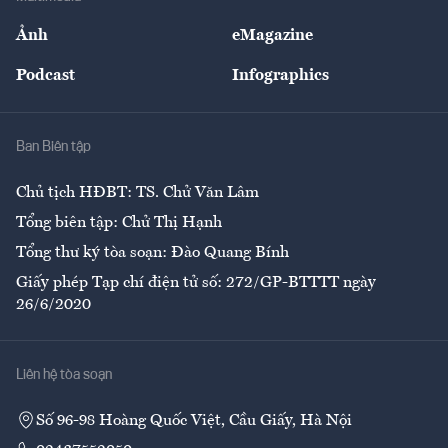
Sự kiện
Nhân lực
Ảnh
eMagazine
Đẹp +
An sinh
Podcast
Infographics
Giải trí
Y tế
Nhà
Ban Biên tập
Ẩm thực
Chủ tịch HĐBT: TS. Chử Văn Lâm
Tổng biên tập: Chử Thị Hạnh
Tổng thư ký tòa soạn: Đào Quang Bính
Giấy phép Tạp chí điện tử số: 272/GP-BTTTT ngày
26/6/2020
Liên hệ tòa soạn
Số 96-98 Hoàng Quốc Việt, Cầu Giấy, Hà Nội