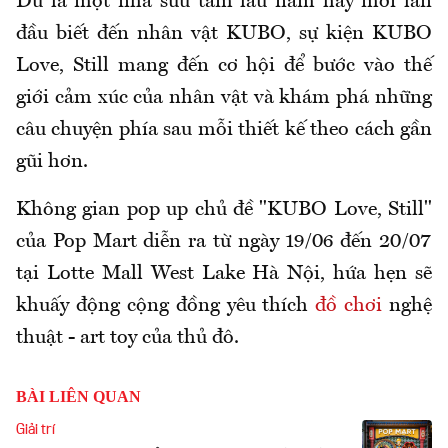
Dù là một nhà sưu tầm lâu năm hay mới lần
đầu biết đến nhân vật KUBO, sự kiện KUBO
Love, Still mang đến cơ hội để bước vào thế
giới cảm xúc của nhân vật và khám phá những
câu chuyện phía sau mỗi thiết kế theo cách gần
gũi hơn.
Không gian pop up chủ đề "KUBO Love, Still"
của Pop Mart diễn ra từ ngày 19/06 đến 20/07
tại Lotte Mall West Lake Hà Nội, hứa hẹn sẽ
khuấy động cộng đồng yêu thích
đồ chơi
nghệ
thuật - art toy của thủ đô.
BÀI LIÊN QUAN
Giải trí