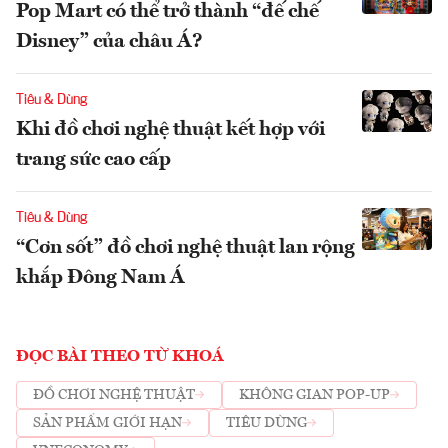
Pop Mart có thể trở thành “đế chế
Disney” của châu Á?
Tiêu & Dùng
Khi đồ chơi nghệ thuật kết hợp với
trang sức cao cấp
Tiêu & Dùng
“Cơn sốt” đồ chơi nghệ thuật lan rộng
khắp Đông Nam Á
ĐỌC BÀI THEO TỪ KHOÁ
ĐỒ CHƠI NGHỆ THUẬT
KHÔNG GIAN POP-UP
SẢN PHẨM GIỚI HẠN
TIÊU DÙNG