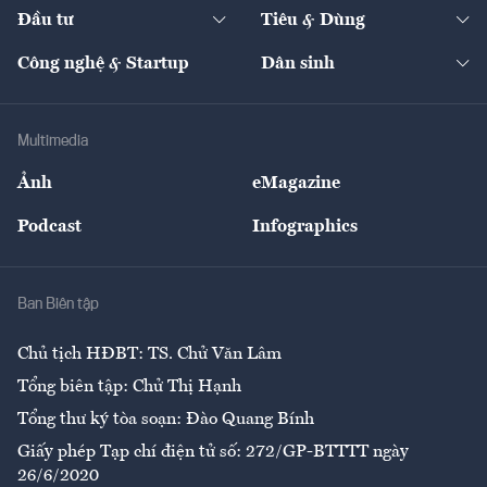
Chuyển động 24h
Đối thoại
The Guide
Video
Đầu tư
Tiêu & Dùng
Quản trị số
Cafe BĐS
Thị trường
Kinh doanh
Kết nối
Tạp chí kinh tế Việt Nam
eMagazine
Nhà đầu tư
Du lịch
Công nghệ & Startup
Dân sinh
Tư vấn
Nông sản
Doanh nhân
Tư vấn Tiêu & Dùng
Infographics
Hạ tầng
Sức khỏe
Khung pháp lý
Doanh nghiệp
Địa phương
Thị trường
Bảo hiểm
Multimedia
Sự kiện
Nhân lực
Ảnh
eMagazine
Đẹp +
An sinh
Podcast
Infographics
Giải trí
Y tế
Nhà
Ban Biên tập
Ẩm thực
Chủ tịch HĐBT: TS. Chử Văn Lâm
Tổng biên tập: Chử Thị Hạnh
Tổng thư ký tòa soạn: Đào Quang Bính
Giấy phép Tạp chí điện tử số: 272/GP-BTTTT ngày
26/6/2020