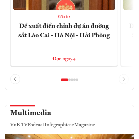
Đầu tư
Đề xuất điều chỉnh dự án đường
Đồn
sắt Lào Cai - Hà Nội - Hải Phòng
3 
Đọc ngay
Multimedia
VnE TV
Podcast
Infographics
eMagazine