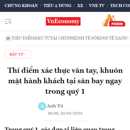
CHỨNG KHOÁN
TIÊU & DÙNG
XE
VNE TV
TECH CO
TIÊU ĐIỂM
ĐẦU TƯ
TÀI CHÍNH
KINH TẾ SỐ
KINH TẾ XANH
ĐẦU TƯ
Thí điểm xác thực vân tay, khuôn
mặt hành khách tại sân bay ngay
trong quý 1
Anh Tú
A
06:00, 20/02/2023
Trong quý 1, các đơn vị liên quan trong