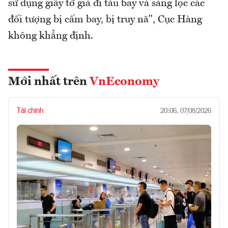
sử dụng giấy tờ giả đi tàu bay và sàng lọc các
đối tượng bị cấm bay, bị truy nã", Cục Hàng
không khẳng định.
Mới nhất trên
VnEconomy
Tài chính
20:06, 07/08/2026