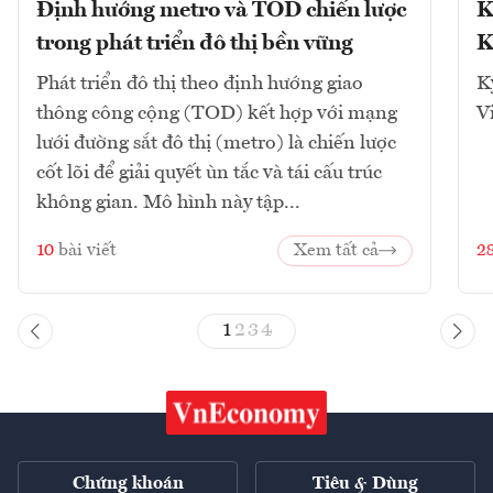
Định hướng metro và TOD chiến lược
K
trong phát triển đô thị bền vững
K
Phát triển đô thị theo định hướng giao
K
thông công cộng (TOD) kết hợp với mạng
V
lưới đường sắt đô thị (metro) là chiến lược
cốt lõi để giải quyết ùn tắc và tái cấu trúc
không gian. Mô hình này tập...
10
bài viết
Xem tất cả
2
1
2
3
4
Chứng khoán
Tiêu & Dùng