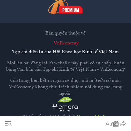
Bản quyền thuộc về
VnEconomy
Tạp chí điện tử của Hội Khoa học Kinh tế Việt Nam
Mọi tin bài đăng lại từ website này phải có sự chấp thuận
bằng văn bản của
Tạp chí Kinh tế Việt Nam - VnEconomy
Các trang liên kết ra ngoài sẽ được mở ra ở cửa sổ mới.
VnEconomy không chịu trách nhiệm nội dung các trang
ngoài.
Thiết kế và phát triển bởi
Hemera Media
Dựa trên nền tảng
Hemera AI CMS