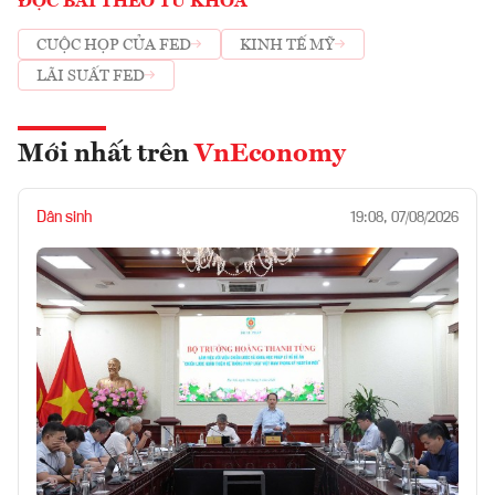
ĐỌC BÀI THEO TỪ KHOÁ
CUỘC HỌP CỦA FED
KINH TẾ MỸ
LÃI SUẤT FED
Mới nhất trên
VnEconomy
Dân sinh
19:08, 07/08/2026