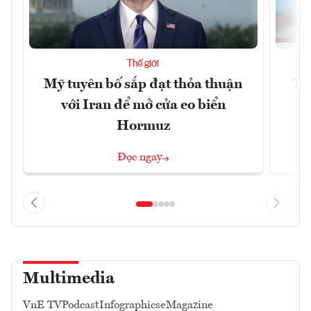
Thế giới
Mỹ tuyên bố sắp đạt thỏa thuận
Tr
với Iran để mở cửa eo biển
th
Hormuz
Đọc ngay
Multimedia
VnE TV
Podcast
Infographics
eMagazine