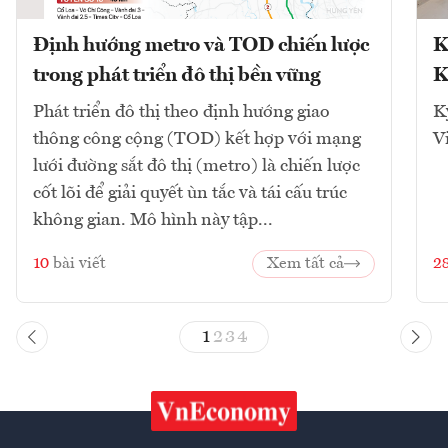
Định hướng metro và TOD chiến lược
K
trong phát triển đô thị bền vững
K
Phát triển đô thị theo định hướng giao
K
thông công cộng (TOD) kết hợp với mạng
V
lưới đường sắt đô thị (metro) là chiến lược
cốt lõi để giải quyết ùn tắc và tái cấu trúc
không gian. Mô hình này tập...
10
bài viết
Xem tất cả
2
1
2
3
4