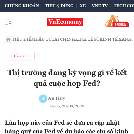
CHỨNG KHOÁN
TIÊU & DÙNG
XE
VNE TV
TECH CO
TIÊU ĐIỂM
ĐẦU TƯ
TÀI CHÍNH
KINH TẾ SỐ
KINH TẾ XANH
THẾ GIỚI
Thị trường đang kỳ vọng gì về kết
quả cuộc họp Fed?
An Huy
A
14:35, 20/09/2023
Lần họp này của Fed sẽ đưa ra cập nhật
hàng quý của Fed về dự báo các chỉ số kinh