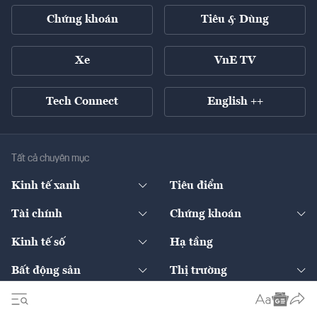
Chứng khoán
Tiêu & Dùng
Xe
VnE TV
Tech Connect
English ++
Tất cả chuyên mục
Kinh tế xanh
Tiêu điểm
Chuyển động xanh
Tài chính
Chứng khoán
Pháp lý
Ngân hàng
Doanh nghiệp niêm yết
Kinh tế số
Hạ tầng
Thương hiệu xanh
Thị trường vốn
Thị trường
Sản phẩm - Thị trường
Bất động sản
Thị trường
Diễn đàn
Thuế
Đầu tư
Tài sản số
Chính sách
Xuất nhập khẩu
Thế giới
Doanh nghiệp
Bảo hiểm
Quốc tế
Dịch vụ số
Thị trường
Khung pháp lý