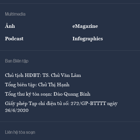
Khung pháp lý
Doanh nghiệp
Địa phương
Thị trường
Bảo hiểm
Multimedia
Sự kiện
Nhân lực
Ảnh
eMagazine
Đẹp +
An sinh
Podcast
Infographics
Giải trí
Y tế
Nhà
Ban Biên tập
Ẩm thực
Chủ tịch HĐBT: TS. Chử Văn Lâm
Tổng biên tập: Chử Thị Hạnh
Tổng thư ký tòa soạn: Đào Quang Bính
Giấy phép Tạp chí điện tử số: 272/GP-BTTTT ngày
26/6/2020
Liên hệ tòa soạn