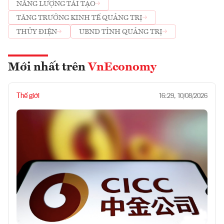
NĂNG LƯỢNG TÁI TẠO
TĂNG TRƯỞNG KINH TẾ QUẢNG TRỊ
THỦY ĐIỆN
UBND TỈNH QUẢNG TRỊ
Mới nhất trên
VnEconomy
Thế giới
16:29, 10/08/2026