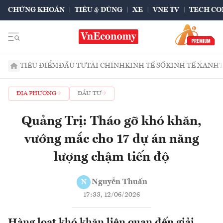
CHỨNG KHOÁN
TIÊU & DÙNG
XE
VNE TV
TECH CO
TIÊU ĐIỂM
ĐẦU TƯ
TÀI CHÍNH
KINH TẾ SỐ
KINH TẾ XANH
ĐỊA PHƯƠNG
ĐẦU TƯ
Quảng Trị: Tháo gỡ khó khăn,
vướng mắc cho 17 dự án năng
lượng chậm tiến độ
Nguyễn Thuấn
N
17:33, 12/06/2026
Hàng loạt khó khăn liên quan đến giải