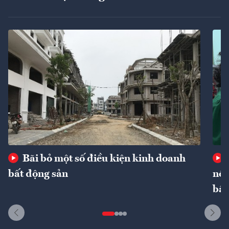
Bãi bỏ một số điều kiện kinh doanh
bất động sản
nôn
bất