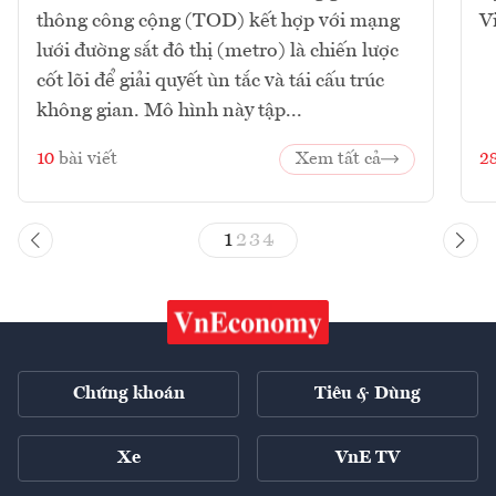
thông công cộng (TOD) kết hợp với mạng
V
lưới đường sắt đô thị (metro) là chiến lược
cốt lõi để giải quyết ùn tắc và tái cấu trúc
không gian. Mô hình này tập...
10
bài viết
Xem tất cả
2
1
2
3
4
Chứng khoán
Tiêu & Dùng
Xe
VnE TV