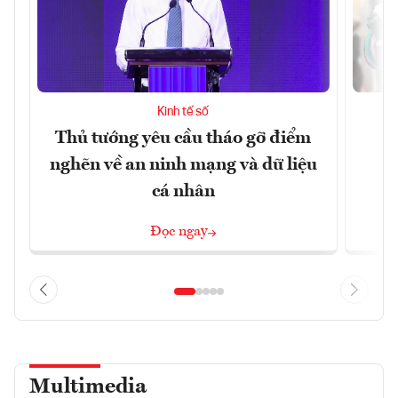
Kinh tế số
Thủ tướng yêu cầu tháo gỡ điểm
D
nghẽn về an ninh mạng và dữ liệu
c
cá nhân
Đọc ngay
Multimedia