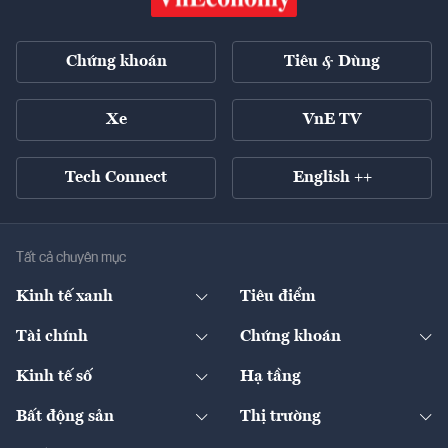
Chứng khoán
Tiêu & Dùng
Xe
VnE TV
Tech Connect
English ++
Tất cả chuyên mục
Kinh tế xanh
Tiêu điểm
Chuyển động xanh
Tài chính
Chứng khoán
Pháp lý
Ngân hàng
Doanh nghiệp niêm yết
Kinh tế số
Hạ tầng
Thương hiệu xanh
Thị trường vốn
Thị trường
Sản phẩm - Thị trường
Bất động sản
Thị trường
Diễn đàn
Thuế
Đầu tư
Tài sản số
Chính sách
Xuất nhập khẩu