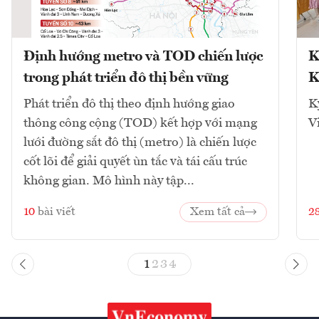
Định hướng metro và TOD chiến lược
K
trong phát triển đô thị bền vững
K
Phát triển đô thị theo định hướng giao
K
thông công cộng (TOD) kết hợp với mạng
V
lưới đường sắt đô thị (metro) là chiến lược
cốt lõi để giải quyết ùn tắc và tái cấu trúc
không gian. Mô hình này tập...
10
bài viết
Xem tất cả
2
1
2
3
4