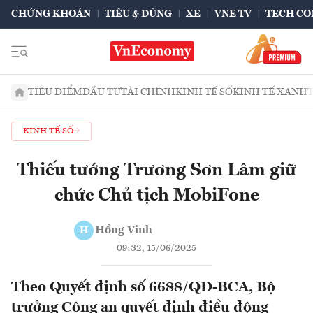
CHỨNG KHOÁN
TIÊU & DÙNG
XE
VNE TV
TECH CO
TIÊU ĐIỂM
ĐẦU TƯ
TÀI CHÍNH
KINH TẾ SỐ
KINH TẾ XANH
KINH TẾ SỐ
Thiếu tướng Trương Sơn Lâm giữ
chức Chủ tịch MobiFone
Hồng Vinh
H
09:32, 15/06/2025
Theo Quyết định số 6688/QĐ-BCA, Bộ
trưởng Công an quyết định điều động