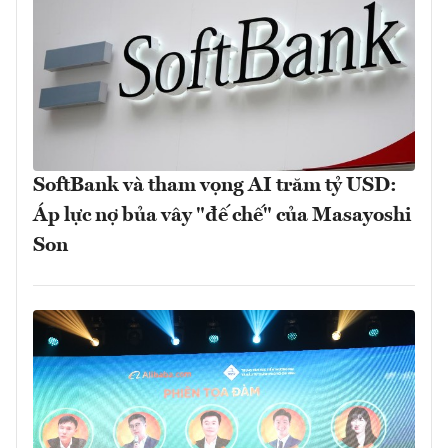
SoftBank và tham vọng AI trăm tỷ USD:
Áp lực nợ bủa vây "đế chế" của Masayoshi
Son