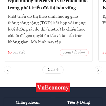
Định hướng metro và TOD chiến lược
K
trong phát triển đô thị bền vững
K
Phát triển đô thị theo định hướng giao
K
thông công cộng (TOD) kết hợp với mạng
V
lưới đường sắt đô thị (metro) là chiến lược
cốt lõi để giải quyết ùn tắc và tái cấu trúc
không gian. Mô hình này tập...
10
bài viết
Xem tất cả
2
1
2
3
4
Chứng khoán
Tiêu & Dùng