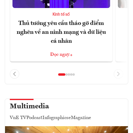
Kinh tế số
Thủ tướng yêu cầu tháo gỡ điểm
D
nghẽn về an ninh mạng và dữ liệu
c
cá nhân
Đọc ngay
Multimedia
VnE TV
Podcast
Infographics
eMagazine