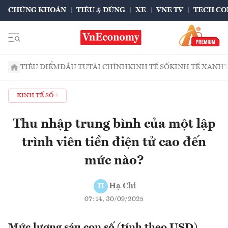
CHỨNG KHOÁN
TIÊU & DÙNG
XE
VNE TV
TECH CO
TIÊU ĐIỂM
ĐẦU TƯ
TÀI CHÍNH
KINH TẾ SỐ
KINH TẾ XANH
KINH TẾ SỐ
Thu nhập trung bình của một lập
trình viên tiền điện tử cao đến
mức nào?
Hạ Chi
H
07:14, 30/09/2025
Mức lương sáu con số (tính theo USD)