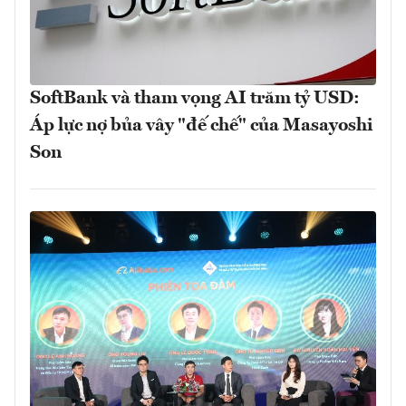
SoftBank và tham vọng AI trăm tỷ USD:
Áp lực nợ bủa vây "đế chế" của Masayoshi
Son