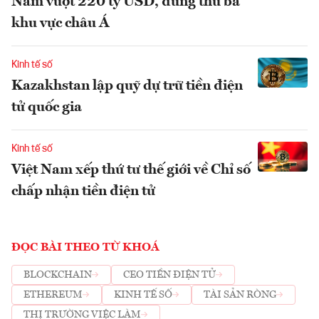
Nam vượt 220 tỷ USD, đứng thứ ba
khu vực châu Á
Kinh tế số
Kazakhstan lập quỹ dự trữ tiền điện
tử quốc gia
Kinh tế số
Việt Nam xếp thứ tư thế giới về Chỉ số
chấp nhận tiền điện tử
ĐỌC BÀI THEO TỪ KHOÁ
BLOCKCHAIN
CEO TIỀN ĐIỆN TỬ
ETHEREUM
KINH TẾ SỐ
TÀI SẢN RÒNG
THỊ TRƯỜNG VIỆC LÀM