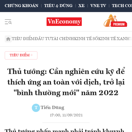
CHỨNG KHOÁN
TIÊU & DÙNG
XE
VNE TV
TECH CO
TIÊU ĐIỂM
ĐẦU TƯ
TÀI CHÍNH
KINH TẾ SỐ
KINH TẾ XANH
TIÊU ĐIỂM
Thủ tướng: Cần nghiên cứu kỹ để
thích ứng an toàn với dịch, trở lại
"bình thường mới" năm 2022
Tiến Dũng
T
17:00, 11/09/2021
Thủ tướng nhấn mạnh phải tránh khuynh