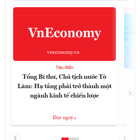
Tiêu điểm
Tổng Bí thư, Chủ tịch nước Tô
Lâm: Hạ tầng phải trở thành một
Ngà
ngành kinh tế chiến lược
Đọc ngay