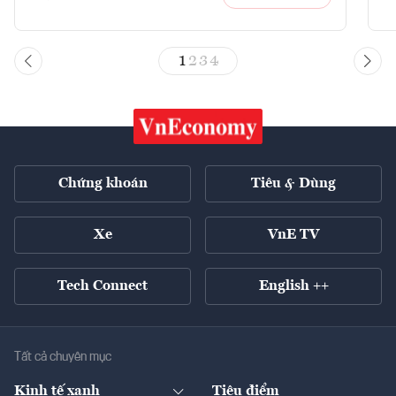
1
2
3
4
Chứng khoán
Tiêu & Dùng
Xe
VnE TV
Tech Connect
English ++
Tất cả chuyên mục
Kinh tế xanh
Tiêu điểm