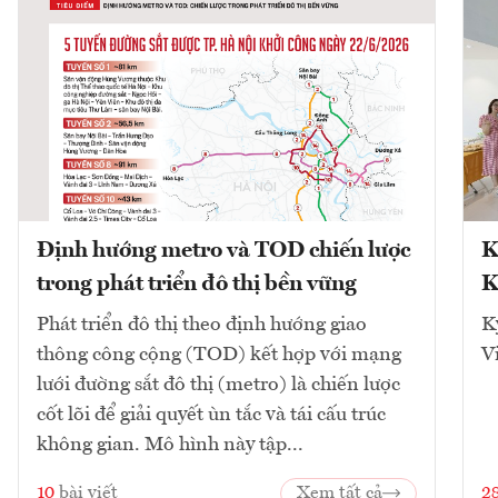
Định hướng metro và TOD chiến lược
K
trong phát triển đô thị bền vững
K
Phát triển đô thị theo định hướng giao
K
thông công cộng (TOD) kết hợp với mạng
V
lưới đường sắt đô thị (metro) là chiến lược
cốt lõi để giải quyết ùn tắc và tái cấu trúc
không gian. Mô hình này tập...
10
bài viết
Xem tất cả
2