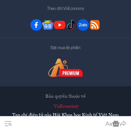
Theo dõi VnEconomy
Đặt mua ấn phẩm
Bản quyền thuộc về
VnEconomy
Tạp chí điện tử của Hội Khoa học Kinh tế Việt Nam
Mọi tin bài đăng lại từ website này phải có sự chấp thuận