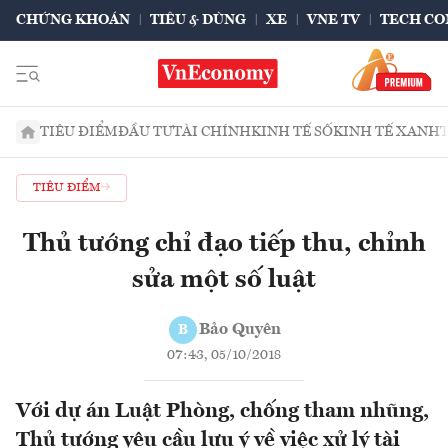
CHỨNG KHOÁN
TIÊU & DÙNG
XE
VNE TV
TECH CO
TIÊU ĐIỂM
ĐẦU TƯ
TÀI CHÍNH
KINH TẾ SỐ
KINH TẾ XANH
TIÊU ĐIỂM
Thủ tướng chỉ đạo tiếp thu, chỉnh
sửa một số luật
Bảo Quyên
B
07:43, 05/10/2018
Với dự án Luật Phòng, chống tham nhũng,
Thủ tướng yêu cầu lưu ý về việc xử lý tài