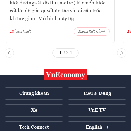
lưới đường sắt đô thị (metro) là chiến lược
cốt lõi để giải quyết ùn tắc và tái cấu trúc
không gian. Mô hình này tập...
10
bài viết
Xem tất cả
2
1
2
3
4
Chứng khoán
Tiêu & Dùng
Xe
VnE TV
Tech Connect
English ++