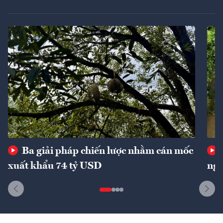
Ba giải pháp chiến lược nhằm cán mốc
xuất khẩu 74 tỷ USD
ngu