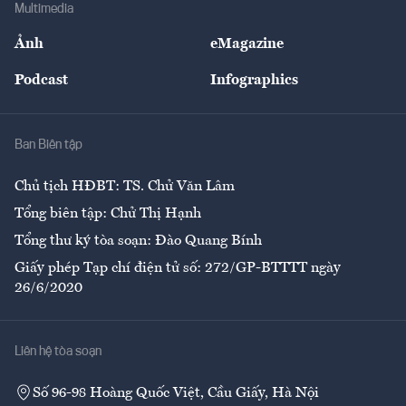
Bảo hiểm
Multimedia
Sự kiện
Nhân lực
Ảnh
eMagazine
Đẹp +
An sinh
Podcast
Infographics
Giải trí
Y tế
Nhà
Ban Biên tập
Ẩm thực
Chủ tịch HĐBT: TS. Chử Văn Lâm
Tổng biên tập: Chử Thị Hạnh
Tổng thư ký tòa soạn: Đào Quang Bính
Giấy phép Tạp chí điện tử số: 272/GP-BTTTT ngày
26/6/2020
Liên hệ tòa soạn
Số 96-98 Hoàng Quốc Việt, Cầu Giấy, Hà Nội