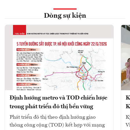
Dòng sự kiện
Định hướng metro và TOD chiến lược
K
trong phát triển đô thị bền vững
K
Phát triển đô thị theo định hướng giao
K
thông công cộng (TOD) kết hợp với mạng
V