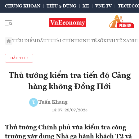
CHỨNG KHOÁN
TIÊU & DÙNG
XE
VNE TV
TECH CO
TIÊU ĐIỂM
ĐẦU TƯ
TÀI CHÍNH
KINH TẾ SỐ
KINH TẾ XANH
ĐẦU TƯ
Thủ tướng kiểm tra tiến độ Cảng
hàng không Đồng Hới
Tuấn Khang
T
14:07, 28/07/2025
Thủ tướng Chính phủ vừa kiểm tra công
trường xây dựng Nhà ga hành khách T2 và