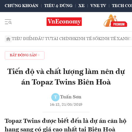
CHỨNG KHOÁN
TIÊU & DÙNG
XE
VNE TV
TECH CO
TIÊU ĐIỂM
ĐẦU TƯ
TÀI CHÍNH
KINH TẾ SỐ
KINH TẾ XANH
BẤT ĐỘNG SẢN
Tiến độ và chất lượng làm nên dự
án Topaz Twins Biên Hoà
Tuấn Sơn
T
14:12, 21/05/2019
Topaz Twins được biết đến là dự án căn hộ
hạng sang có giá cao nhất tại Biên Hoà