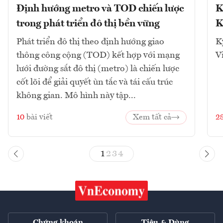
Định hướng metro và TOD chiến lược
K
trong phát triển đô thị bền vững
K
Phát triển đô thị theo định hướng giao
K
thông công cộng (TOD) kết hợp với mạng
V
lưới đường sắt đô thị (metro) là chiến lược
cốt lõi để giải quyết ùn tắc và tái cấu trúc
không gian. Mô hình này tập...
10
bài viết
Xem tất cả
2
1
2
3
4