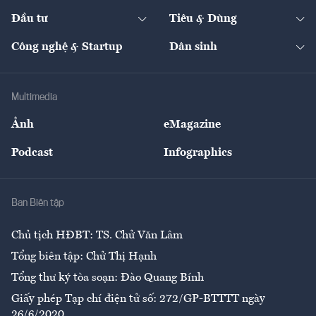
Dự án
Công nghiệp
Chuyển động 24h
Đối thoại
The Guide
Video
Đầu tư
Tiêu & Dùng
Quản trị số
Cafe BĐS
Thị trường
Kinh doanh
Kết nối
Tạp chí kinh tế Việt Nam
eMagazine
Nhà đầu tư
Du lịch
Công nghệ & Startup
Dân sinh
Tư vấn
Nông sản
Doanh nhân
Tư vấn Tiêu & Dùng
Infographics
Hạ tầng
Sức khỏe
Khung pháp lý
Doanh nghiệp
Địa phương
Thị trường
Bảo hiểm
Multimedia
Sự kiện
Nhân lực
Ảnh
eMagazine
Đẹp +
An sinh
Podcast
Infographics
Giải trí
Y tế
Nhà
Ban Biên tập
Ẩm thực
Chủ tịch HĐBT: TS. Chử Văn Lâm
Tổng biên tập: Chử Thị Hạnh
Tổng thư ký tòa soạn: Đào Quang Bính
Giấy phép Tạp chí điện tử số: 272/GP-BTTTT ngày
26/6/2020