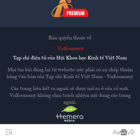
Bản quyền thuộc về
VnEconomy
Tạp chí điện tử của Hội Khoa học Kinh tế Việt Nam
Mọi tin bài đăng lại từ website này phải có sự chấp thuận
bằng văn bản của
Tạp chí Kinh tế Việt Nam - VnEconomy
Các trang liên kết ra ngoài sẽ được mở ra ở cửa sổ mới.
VnEconomy không chịu trách nhiệm nội dung các trang
ngoài.
Thiết kế và phát triển bởi
Hemera Media
Dựa trên nền tảng
Hemera AI CMS