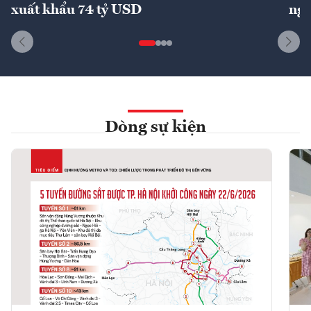
xuất khẩu 74 tỷ USD
ngu
Dòng sự kiện