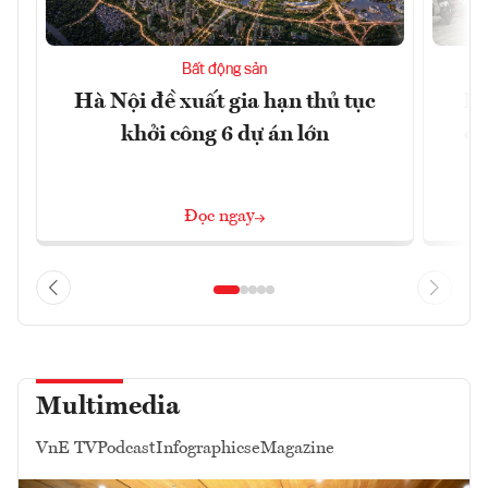
Bất động sản
Hà Nội đề xuất gia hạn thủ tục
Do
khởi công 6 dự án lớn
qu
Đọc ngay
Multimedia
VnE TV
Podcast
Infographics
eMagazine