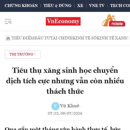
CHỨNG KHOÁN
TIÊU & DÙNG
XE
VNE TV
TECH CO
TIÊU ĐIỂM
ĐẦU TƯ
TÀI CHÍNH
KINH TẾ SỐ
KINH TẾ XANH
THỊ TRƯỜNG
Tiêu thụ xăng sinh học chuyển
dịch tích cực nhưng vẫn còn nhiều
thách thức
Vũ Khuê
V
07:22, 09/07/2026
Qua gần một tháng vận hành thực tế, bức