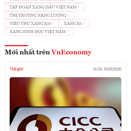
TẬP ĐOÀN XĂNG DẦU VIỆT NAM
THỊ TRƯỜNG NĂNG LƯỢNG
TIÊU THỤ XĂNG E10
XĂNG E5
XĂNG SINH HỌC VIỆT NAM
Mới nhất trên
VnEconomy
Thế giới
16:29, 10/08/2026