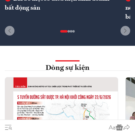
bất động sản
nôn
bất
Dòng sự kiện