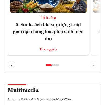
Thị trường
5 chính sách lớn xây dựng Luật
Đổ
giao dịch hàng hoá phái sinh hiện
đột
đại
Đọc ngay
Multimedia
VnE TV
Podcast
Infographics
eMagazine