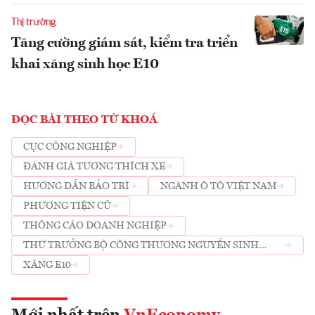
Thị trường
Tăng cường giám sát, kiểm tra triển
khai xăng sinh học E10
ĐỌC BÀI THEO TỪ KHOÁ
CỤC CÔNG NGHIỆP
ĐÁNH GIÁ TƯƠNG THÍCH XE
HƯỚNG DẪN BẢO TRÌ
NGÀNH Ô TÔ VIỆT NAM
PHƯƠNG TIỆN CŨ
THÔNG CÁO DOANH NGHIỆP
THỨ TRƯỞNG BỘ CÔNG THƯƠNG NGUYỄN SINH
NHẬT TÂN
XĂNG E10