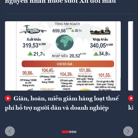
nguyên nhân nước suối Xú đổi màu
Giãn, hoãn, miễn giảm hàng loạt thuế
phí hỗ trợ người dân và doanh nghiệp
kin