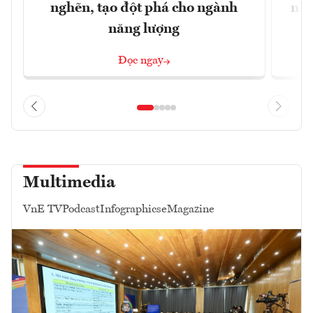
nghẽn, tạo đột phá cho ngành
nhì
năng lượng
Đọc ngay
Multimedia
VnE TV
Podcast
Infographics
eMagazine