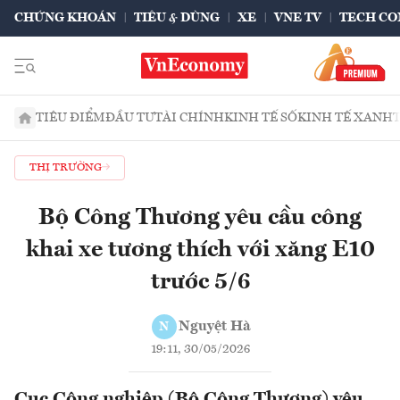
CHỨNG KHOÁN
TIÊU & DÙNG
XE
VNE TV
TECH CO
TIÊU ĐIỂM
ĐẦU TƯ
TÀI CHÍNH
KINH TẾ SỐ
KINH TẾ XANH
THỊ TRƯỜNG
Bộ Công Thương yêu cầu công
khai xe tương thích với xăng E10
trước 5/6
Nguyệt Hà
N
19:11, 30/05/2026
Cục Công nghiệp (Bộ Công Thương) yêu