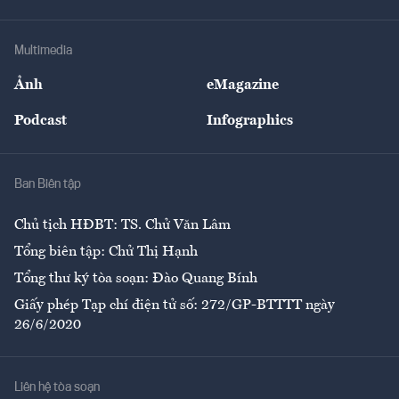
Tư vấn Tiêu & Dùng
Infographics
Hạ tầng
Sức khỏe
Khung pháp lý
Doanh nghiệp
Địa phương
Thị trường
Bảo hiểm
Multimedia
Sự kiện
Nhân lực
Ảnh
eMagazine
Đẹp +
An sinh
Podcast
Infographics
Giải trí
Y tế
Nhà
Ban Biên tập
Ẩm thực
Chủ tịch HĐBT: TS. Chử Văn Lâm
Tổng biên tập: Chử Thị Hạnh
Tổng thư ký tòa soạn: Đào Quang Bính
Giấy phép Tạp chí điện tử số: 272/GP-BTTTT ngày
26/6/2020
Liên hệ tòa soạn