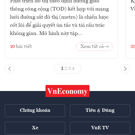
Phát triển đô thị theo định hướng giao
K
thông công cộng (TOD) kết hợp với mạng
V
lưới đường sắt đô thị (metro) là chiến lược
cốt lõi để giải quyết ùn tắc và tái cấu trúc
không gian. Mô hình này tập...
10
bài viết
Xem tất cả
2
1
2
3
4
Chứng khoán
Tiêu & Dùng
Xe
VnE TV