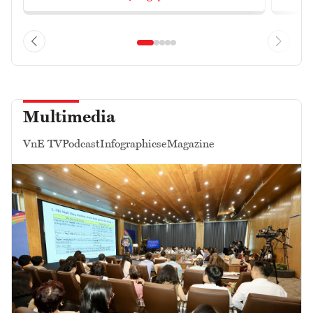
Multimedia
VnE TV
Podcast
Infographics
eMagazine