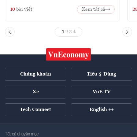
10
bài viết
Xem tất cả
2
1
2
3
4
Chứng khoán
Tiêu & Dùng
Xe
VnE TV
Tech Connect
English ++
Tất cả chuyên mục