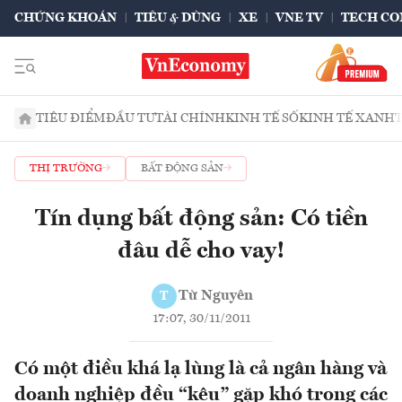
CHỨNG KHOÁN
TIÊU & DÙNG
XE
VNE TV
TECH CO
TIÊU ĐIỂM
ĐẦU TƯ
TÀI CHÍNH
KINH TẾ SỐ
KINH TẾ XANH
THỊ TRƯỜNG
BẤT ĐỘNG SẢN
Tín dụng bất động sản: Có tiền
đâu dễ cho vay!
Từ Nguyên
T
17:07, 30/11/2011
Có một điều khá lạ lùng là cả ngân hàng và
doanh nghiệp đều “kêu” gặp khó trong các