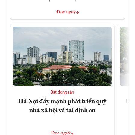
Đọc ngay
Bất động sản
Hà Nội đẩy mạnh phát triển quỹ
Đà 
nhà xã hội và tái định cư
sở
Đọc ngay