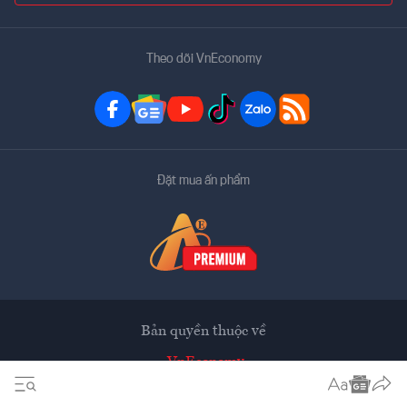
Theo dõi VnEconomy
Đặt mua ấn phẩm
Bản quyền thuộc về
VnEconomy
Tạp chí điện tử của Hội Khoa học Kinh tế Việt Nam