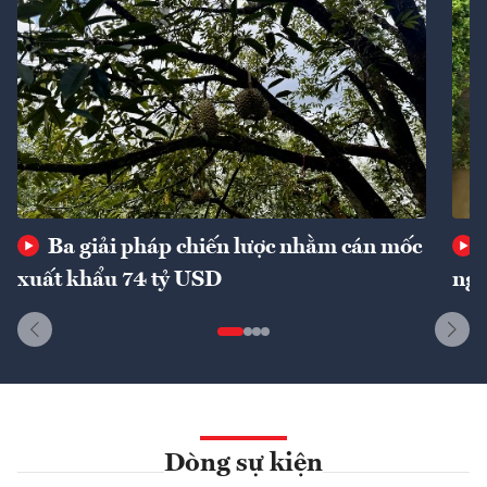
Ba giải pháp chiến lược nhằm cán mốc
xuất khẩu 74 tỷ USD
ngu
Dòng sự kiện