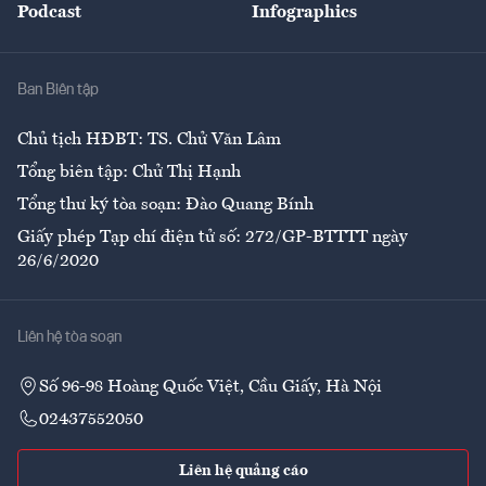
Podcast
Infographics
Giải trí
Y tế
Nhà
Ban Biên tập
Ẩm thực
Chủ tịch HĐBT: TS. Chử Văn Lâm
Tổng biên tập: Chử Thị Hạnh
Tổng thư ký tòa soạn: Đào Quang Bính
Giấy phép Tạp chí điện tử số: 272/GP-BTTTT ngày
26/6/2020
Liên hệ tòa soạn
Số 96-98 Hoàng Quốc Việt, Cầu Giấy, Hà Nội
02437552050
Liên hệ quảng cáo