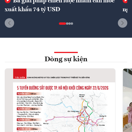
Ba giải pháp chiến lược nhằm cán mốc
xuất khẩu 74 tỷ USD
ngu
Dòng sự kiện