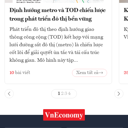
Định hướng metro và TOD chiến lược
K
trong phát triển đô thị bền vững
K
Phát triển đô thị theo định hướng giao
K
thông công cộng (TOD) kết hợp với mạng
V
lưới đường sắt đô thị (metro) là chiến lược
cốt lõi để giải quyết ùn tắc và tái cấu trúc
không gian. Mô hình này tập...
10
bài viết
Xem tất cả
2
1
2
3
4