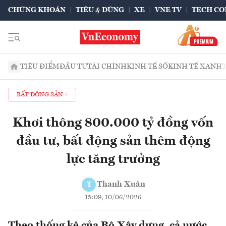
CHỨNG KHOÁN
TIÊU & DÙNG
XE
VNE TV
TECH CO
TIÊU ĐIỂM
ĐẦU TƯ
TÀI CHÍNH
KINH TẾ SỐ
KINH TẾ XANH
BẤT ĐỘNG SẢN
Khơi thông 800.000 tỷ đồng vốn
đầu tư, bất động sản thêm động
lực tăng trưởng
Thanh Xuân
T
15:09, 10/06/2026
Theo thống kê của Bộ Xây dựng, cả nước