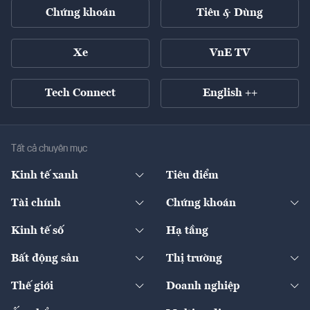
Chứng khoán
Tiêu & Dùng
Xe
VnE TV
Tech Connect
English ++
Tất cả chuyên mục
Kinh tế xanh
Tiêu điểm
Chuyển động xanh
Tài chính
Chứng khoán
Pháp lý
Ngân hàng
Doanh nghiệp niêm yết
Kinh tế số
Hạ tầng
Thương hiệu xanh
Thị trường vốn
Thị trường
Sản phẩm - Thị trường
Bất động sản
Thị trường
Diễn đàn
Thuế
Đầu tư
Tài sản số
Chính sách
Xuất nhập khẩu
Thế giới
Doanh nghiệp
Bảo hiểm
Quốc tế
Dịch vụ số
Thị trường
Khung pháp lý
Kinh tế
Chuyển động