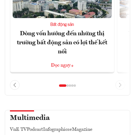
Bất động sản
Dòng vốn hướng đến những thị
Tậ
trường bất động sản có lợi thế kết
t
nối
Đọc ngay
Multimedia
VnE TV
Podcast
Infographics
eMagazine