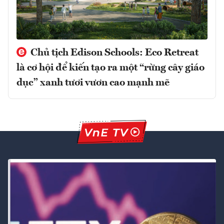
Chủ tịch Edison Schools: Eco Retreat
là cơ hội để kiến tạo ra một “rừng cây giáo
dục” xanh tươi vươn cao mạnh mẽ