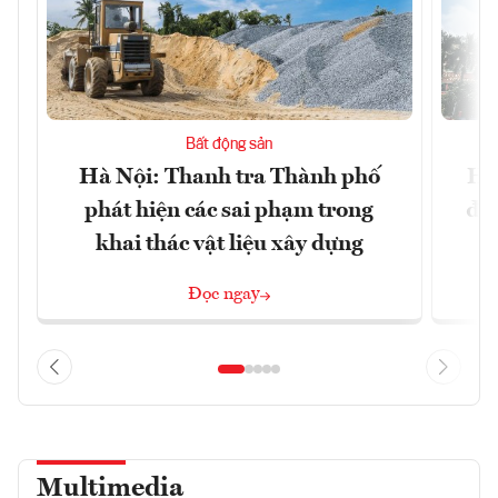
Bất động sản
Hà Nội: Thanh tra Thành phố
Hà
phát hiện các sai phạm trong
đặc
khai thác vật liệu xây dựng
Đọc ngay
Multimedia