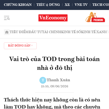
CHỨNG KHOÁN
TIÊU & DÙNG
XE
VNE TV
TECH CO
TIÊU ĐIỂM
ĐẦU TƯ
TÀI CHÍNH
KINH TẾ SỐ
KINH TẾ XANH
BẤT ĐỘNG SẢN
Vai trò của TOD trong bài toán
nhà ở đô thị
Thanh Xuân
T
15:55, 09/06/2026
Thách thức hiện nay không còn là có nên
làm TOD hay không, mà theo các chuyên