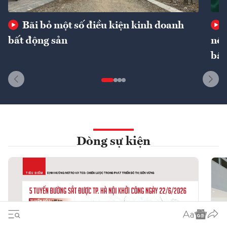
Bãi bỏ một số điều kiện kinh doanh
bất động sản
nôn
bất
Dòng sự kiện