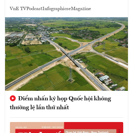
VnE TV
Podcast
Infographics
eMagazine
Điểm nhấn kỳ họp Quốc hội không
thường lệ lần thứ nhất