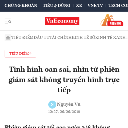
CHỨNG KHOÁN
TIÊU & DÙNG
XE
VNE TV
TECH CO
TIÊU ĐIỂM
ĐẦU TƯ
TÀI CHÍNH
KINH TẾ SỐ
KINH TẾ XANH
TIÊU ĐIỂM
Tình hình oan sai, nhìn từ phiên
giám sát không truyền hình trực
tiếp
Nguyên Vũ
N
10:27, 06/06/2015
Phiên giám sát tối cao ngày 5/6 không