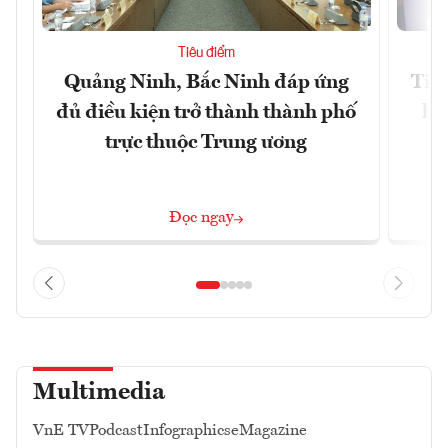
Tiêu điểm
Quảng Ninh, Bắc Ninh đáp ứng
Tiế
đủ điều kiện trở thành thành phố
hệ
trực thuộc Trung ương
Đọc ngay
Multimedia
VnE TV
Podcast
Infographics
eMagazine