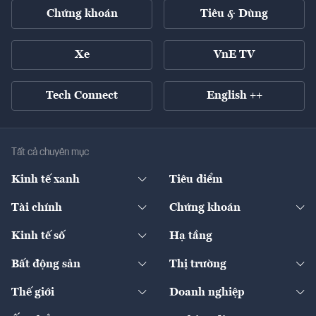
Chứng khoán
Tiêu & Dùng
Xe
VnE TV
Tech Connect
English ++
Tất cả chuyên mục
Kinh tế xanh
Tiêu điểm
Chuyển động xanh
Tài chính
Chứng khoán
Pháp lý
Ngân hàng
Doanh nghiệp niêm yết
Kinh tế số
Hạ tầng
Thương hiệu xanh
Thị trường vốn
Thị trường
Sản phẩm - Thị trường
Bất động sản
Thị trường
Diễn đàn
Thuế
Đầu tư
Tài sản số
Chính sách
Xuất nhập khẩu
Thế giới
Doanh nghiệp
Bảo hiểm
Quốc tế
Dịch vụ số
Thị trường
Khung pháp lý
Kinh tế
Chuyển động