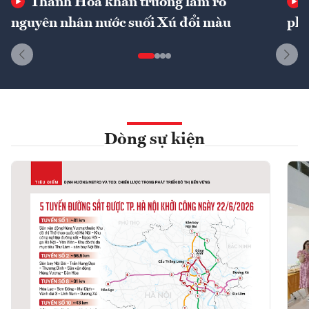
Thanh Hóa khẩn trương làm rõ
nguyên nhân nước suối Xú đổi màu
phí
Dòng sự kiện