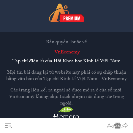
Bản quyền thuộc về
VnEconomy
Tạp chí điện tử của Hội Khoa học Kinh tế Việt Nam
Mọi tin bài đăng lại từ website này phải có sự chấp thuận
bằng văn bản của
Tạp chí Kinh tế Việt Nam - VnEconomy
Các trang liên kết ra ngoài sẽ được mở ra ở cửa sổ mới.
VnEconomy không chịu trách nhiệm nội dung các trang
ngoài.
Thiết kế và phát triển bởi
Hemera Media