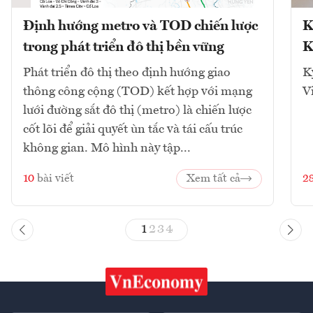
Định hướng metro và TOD chiến lược
K
trong phát triển đô thị bền vững
K
Phát triển đô thị theo định hướng giao
K
thông công cộng (TOD) kết hợp với mạng
V
lưới đường sắt đô thị (metro) là chiến lược
cốt lõi để giải quyết ùn tắc và tái cấu trúc
không gian. Mô hình này tập...
10
bài viết
Xem tất cả
2
1
2
3
4