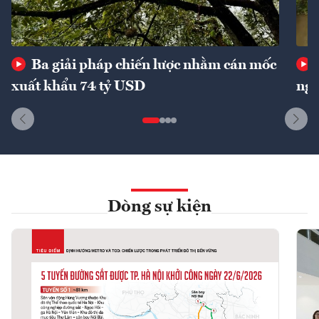
Ba giải pháp chiến lược nhằm cán mốc
xuất khẩu 74 tỷ USD
ngu
Dòng sự kiện