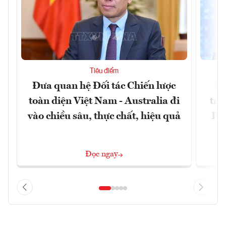
Tiêu điểm
Đưa quan hệ Đối tác Chiến lược
Ph
toàn diện Việt Nam - Australia đi
trự
vào chiều sâu, thực chất, hiệu quả
Phi
Đ
Đọc ngay