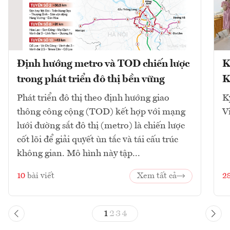
Định hướng metro và TOD chiến lược
K
trong phát triển đô thị bền vững
K
Phát triển đô thị theo định hướng giao
K
thông công cộng (TOD) kết hợp với mạng
V
lưới đường sắt đô thị (metro) là chiến lược
cốt lõi để giải quyết ùn tắc và tái cấu trúc
không gian. Mô hình này tập...
10
bài viết
Xem tất cả
2
1
2
3
4