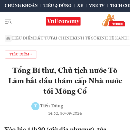
CHỨNG KHOÁN
TIÊU & DÙNG
XE
VNE TV
TECH CO
TIÊU ĐIỂM
ĐẦU TƯ
TÀI CHÍNH
KINH TẾ SỐ
KINH TẾ XANH
TIÊU ĐIỂM
Tổng Bí thư, Chủ tịch nước Tô
Lâm bắt đầu thăm cấp Nhà nước
tới Mông Cổ
Tiến Dũng
T
14:52, 30/09/2024
Vào lúc 11h30 (giờ địa phương), tức