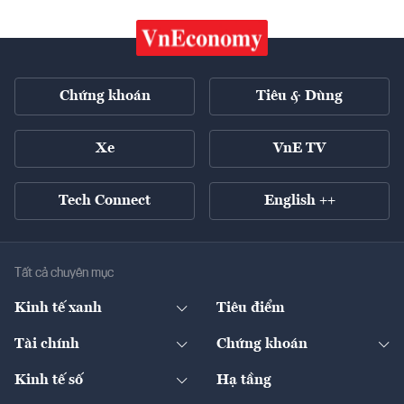
Chứng khoán
Tiêu & Dùng
Xe
VnE TV
Tech Connect
English ++
Tất cả chuyên mục
Kinh tế xanh
Tiêu điểm
Chuyển động xanh
Tài chính
Chứng khoán
Pháp lý
Ngân hàng
Doanh nghiệp niêm yết
Kinh tế số
Hạ tầng
Thương hiệu xanh
Thị trường vốn
Thị trường