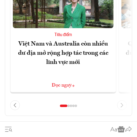
Tiêu điểm
Việt Nam và Australia còn nhiều
Qu
dư địa mở rộng hợp tác trong các
đủ 
lĩnh vực mới
Đọc ngay