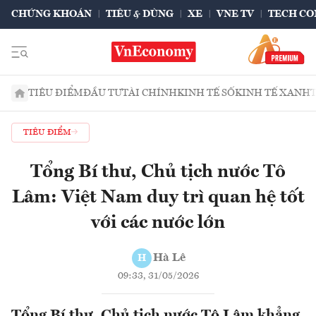
CHỨNG KHOÁN
TIÊU & DÙNG
XE
VNE TV
TECH CO
TIÊU ĐIỂM
ĐẦU TƯ
TÀI CHÍNH
KINH TẾ SỐ
KINH TẾ XANH
TIÊU ĐIỂM
Tổng Bí thư, Chủ tịch nước Tô
Lâm: Việt Nam duy trì quan hệ tốt
với các nước lớn
Hà Lê
H
09:33, 31/05/2026
Tổng Bí thư, Chủ tịch nước Tô Lâm khẳng