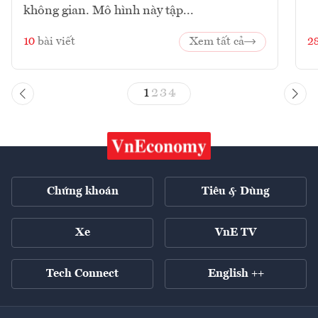
không gian. Mô hình này tập...
10
bài viết
Xem tất cả
2
1
2
3
4
Chứng khoán
Tiêu & Dùng
Xe
VnE TV
Tech Connect
English ++