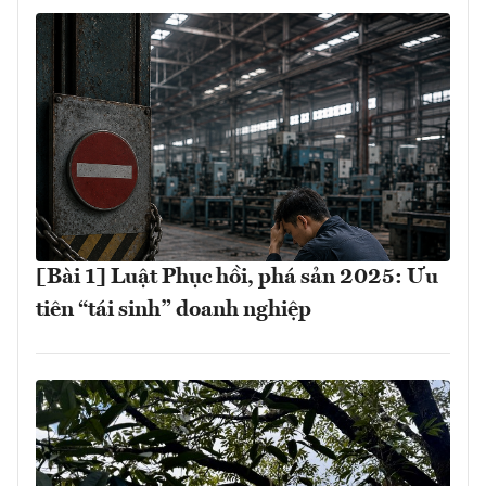
[Bài 1] Luật Phục hồi, phá sản 2025: Ưu
tiên “tái sinh” doanh nghiệp