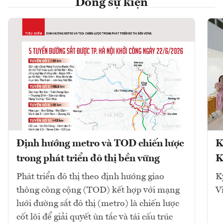
Dòng sự kiện
Định hướng metro và TOD chiến lược
K
trong phát triển đô thị bền vững
K
Phát triển đô thị theo định hướng giao
K
thông công cộng (TOD) kết hợp với mạng
V
lưới đường sắt đô thị (metro) là chiến lược
cốt lõi để giải quyết ùn tắc và tái cấu trúc