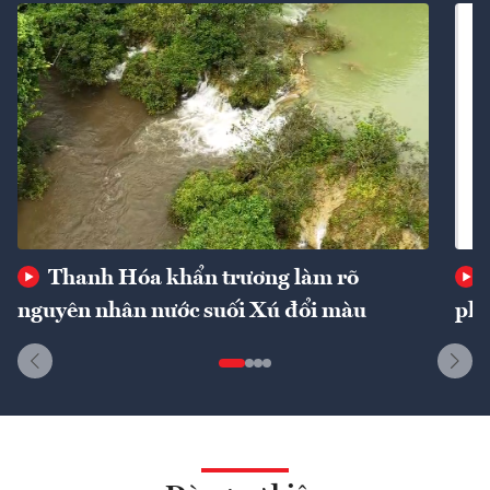
Thanh Hóa khẩn trương làm rõ
nguyên nhân nước suối Xú đổi màu
phí