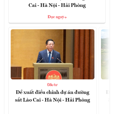
Cai - Hà Nội - Hải Phòng
Đọc ngay
Đầu tư
Đề xuất điều chỉnh dự án đường
Đồn
sắt Lào Cai - Hà Nội - Hải Phòng
3 