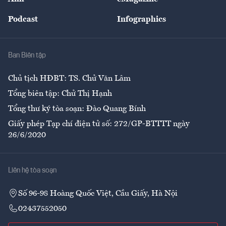
Đẹp +
An sinh
Podcast
Infographics
Giải trí
Y tế
Nhà
Ban Biên tập
Ẩm thực
Chủ tịch HĐBT: TS. Chử Văn Lâm
Tổng biên tập: Chử Thị Hạnh
Tổng thư ký tòa soạn: Đào Quang Bính
Giấy phép Tạp chí điện tử số: 272/GP-BTTTT ngày
26/6/2020
Liên hệ tòa soạn
Số 96-98 Hoàng Quốc Việt, Cầu Giấy, Hà Nội
02437552050