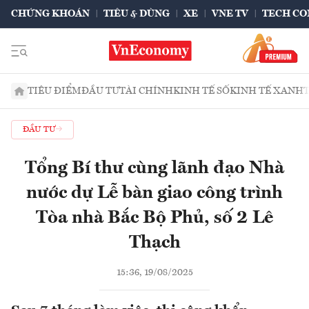
CHỨNG KHOÁN
TIÊU & DÙNG
XE
VNE TV
TECH CO
TIÊU ĐIỂM
ĐẦU TƯ
TÀI CHÍNH
KINH TẾ SỐ
KINH TẾ XANH
ĐẦU TƯ
Tổng Bí thư cùng lãnh đạo Nhà
nước dự Lễ bàn giao công trình
Tòa nhà Bắc Bộ Phủ, số 2 Lê
Thạch
15:36, 19/08/2025