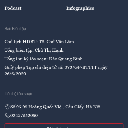
Đẹp +
An sinh
Podcast
Infographics
Giải trí
Y tế
Nhà
Ban Biên tập
Ẩm thực
Chủ tịch HĐBT: TS. Chử Văn Lâm
Tổng biên tập: Chử Thị Hạnh
Tổng thư ký tòa soạn: Đào Quang Bính
Giấy phép Tạp chí điện tử số: 272/GP-BTTTT ngày
26/6/2020
Liên hệ tòa soạn
Số 96-98 Hoàng Quốc Việt, Cầu Giấy, Hà Nội
02437552050