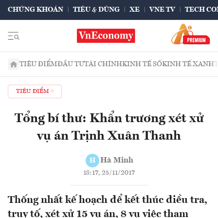
CHỨNG KHOÁN
TIÊU & DÙNG
XE
VNE TV
TECH CO
TIÊU ĐIỂM
ĐẦU TƯ
TÀI CHÍNH
KINH TẾ SỐ
KINH TẾ XANH
TIÊU ĐIỂM
Tổng bí thư: Khẩn trương xét xử
vụ án Trịnh Xuân Thanh
Hà Minh
H
18:17, 25/11/2017
Thống nhất kế hoạch để kết thúc điều tra,
truy tố, xét xử 15 vụ án, 8 vụ việc tham