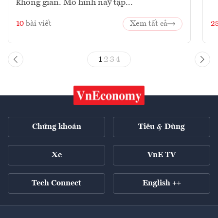
không gian. Mô hình này tập...
10
bài viết
Xem tất cả
2
1
2
3
4
Chứng khoán
Tiêu & Dùng
Xe
VnE TV
Tech Connect
English ++