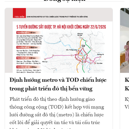
Định hướng metro và TOD chiến lược
K
trong phát triển đô thị bền vững
K
Phát triển đô thị theo định hướng giao
K
thông công cộng (TOD) kết hợp với mạng
V
lưới đường sắt đô thị (metro) là chiến lược
cốt lõi để giải quyết ùn tắc và tái cấu trúc