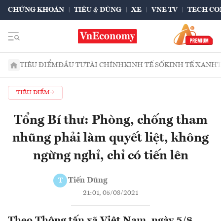
CHỨNG KHOÁN
TIÊU & DÙNG
XE
VNE TV
TECH CO
TIÊU ĐIỂM
ĐẦU TƯ
TÀI CHÍNH
KINH TẾ SỐ
KINH TẾ XANH
TIÊU ĐIỂM
Tổng Bí thư: Phòng, chống tham
nhũng phải làm quyết liệt, không
ngừng nghỉ, chỉ có tiến lên
Tiến Dũng
T
21:01, 05/08/2021
Theo Thông tấn xã Việt Nam, ngày 5/8,