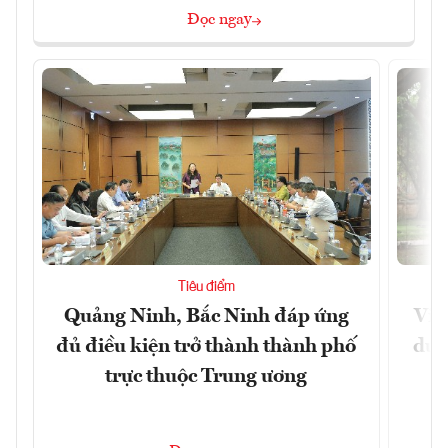
Đọc ngay
Tiêu điểm
Quảng Ninh, Bắc Ninh đáp ứng
Việ
đủ điều kiện trở thành thành phố
dư 
trực thuộc Trung ương