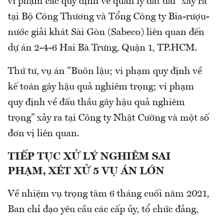
vi phạm các quy định về quản lý đất đai” xảy ra
tại Bộ Công Thương và Tổng Công ty Bia-rượu-
nước giải khát Sài Gòn (Sabeco) liên quan đến
dự án 2-4-6 Hai Bà Trưng, Quận 1, TP.HCM.
Thứ tư, vụ án "Buôn lậu; vi phạm quy định về
kế toán gây hậu quả nghiêm trọng; vi phạm
quy định về đấu thầu gây hậu quả nghiêm
trọng” xảy ra tại Công ty Nhật Cường và một số
đơn vị liên quan.
TIẾP TỤC XỬ LÝ NGHIÊM SAI
PHẠM, XÉT XỬ 5 VỤ ÁN LỚN
Về nhiệm vụ trọng tâm 6 tháng cuối năm 2021,
Ban chỉ đạo yêu cầu các cấp ủy, tổ chức đảng,