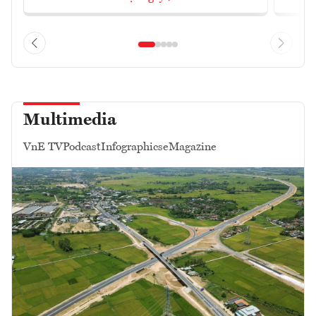
Multimedia
VnE TV
Podcast
Infographics
eMagazine