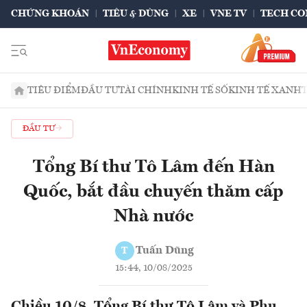
CHỨNG KHOÁN
TIÊU & DÙNG
XE
VNE TV
TECH CO
TIÊU ĐIỂM
ĐẦU TƯ
TÀI CHÍNH
KINH TẾ SỐ
KINH TẾ XANH
ĐẦU TƯ
Tổng Bí thư Tô Lâm đến Hàn
Quốc, bắt đầu chuyến thăm cấp
Nhà nước
Tuấn Dũng
T
15:44, 10/08/2025
Chiều 10/8, Tổng Bí thư Tô Lâm và Phu