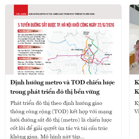
Định hướng metro và TOD chiến lược
K
trong phát triển đô thị bền vững
K
Phát triển đô thị theo định hướng giao
K
thông công cộng (TOD) kết hợp với mạng
V
lưới đường sắt đô thị (metro) là chiến lược
cốt lõi để giải quyết ùn tắc và tái cấu trúc
không gian. Mô hình này tập...