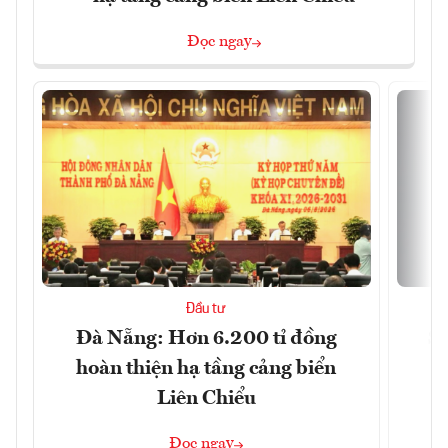
Đọc ngay
Đầu tư
Đà Nẵng: Hơn 6.200 tỉ đồng
Sa
hoàn thiện hạ tầng cảng biển
Liên Chiểu
Đọc ngay