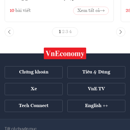
10
bài viết
Xem tất cả
2
1
2
3
4
Chứng khoán
Tiêu & Dùng
Xe
VnE TV
Tech Connect
English ++
Tất cả chuyên mục