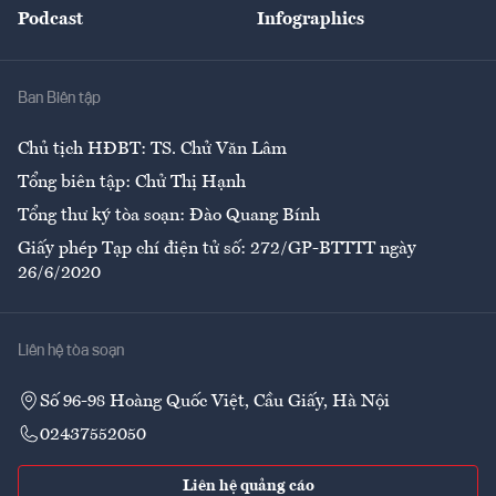
Podcast
Infographics
Giải trí
Y tế
Nhà
Ban Biên tập
Ẩm thực
Chủ tịch HĐBT: TS. Chử Văn Lâm
Tổng biên tập: Chử Thị Hạnh
Tổng thư ký tòa soạn: Đào Quang Bính
Giấy phép Tạp chí điện tử số: 272/GP-BTTTT ngày
26/6/2020
Liên hệ tòa soạn
Số 96-98 Hoàng Quốc Việt, Cầu Giấy, Hà Nội
02437552050
Liên hệ quảng cáo