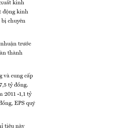
 xuất kinh
t động kinh
t bị chuyên
 nhuận trước
oàn thành
g và cung cấp
7,5 tỷ đồng.
 2011 -1,1 tỷ
 đồng, EPS quý
hỉ tiêu này