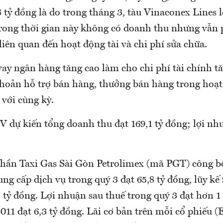
8 tỷ đồng là do trong tháng 3, tàu Vinaconex Lines 
trong thời gian này không có doanh thu nhưng vẫn p
 liên quan đến hoạt động tài và chi phí sửa chữa.
vay ngân hàng tăng cao làm cho chi phí tài chính t
khoản hỗ trợ bán hàng, thưởng bán hàng trong hoạ
với cùng kỳ.
 dự kiến tổng doanh thu đạt 169,1 tỷ đồng; lợi nh
phần Taxi Gas Sài Gòn Petrolimex (mã PGT) công b
ng cấp dịch vụ trong quý 3 đạt 65,8 tỷ đồng, lũy k
 tỷ đồng. Lợi nhuận sau thuế trong quý 3 đạt hơn 1 
11 đạt 6,3 tỷ đồng. Lãi cơ bản trên mỗi cổ phiếu (