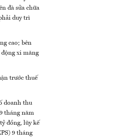
lên đà sửa chữa
hải duy trì
ăng cao; bên
t động xi măng
uận trước thuế
ố doanh thu
ế 9 tháng năm
tỷ đồng, lũy kế
EPS) 9 tháng