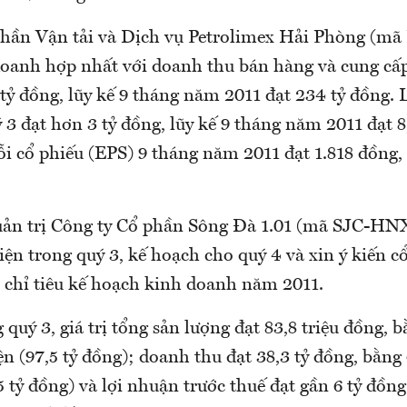
phần Vận tải và Dịch vụ Petrolimex Hải Phòng (mã
doanh hợp nhất với doanh thu bán hàng và cung cấp
 tỷ đồng, lũy kế 9 tháng năm 2011 đạt 234 tỷ đồng.
 3 đạt hơn 3 tỷ đồng, lũy kế 9 tháng năm 2011 đạt 8
ỗi cổ phiếu (EPS) 9 tháng năm 2011 đạt 1.818 đồng,
ản trị Công ty Cổ phần Sông Đà 1.01 (mã SJC-HN
iện trong quý 3, kế hoạch cho quý 4 và xin ý kiến c
c chỉ tiêu kế hoạch kinh doanh năm 2011.
 quý 3, giá trị tổng sản lượng đạt 83,8 triệu đồng, 
ện (97,5 tỷ đồng); doanh thu đạt 38,3 tỷ đồng, bằn
5 tỷ đồng) và lợi nhuận trước thuế đạt gần 6 tỷ đồn