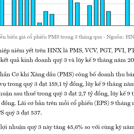
ễn biến giá cổ phiếu PMS trong 3 tháng qua - Nguồn: H
iệp niêm yết trên HNX là PMS, VCV, PGT, PVI, PT
ết quả kinh doanh quý 3 và lũy kế 9 tháng năm 20
phần Cơ khí Xăng dầu (PMS) công bố doanh thu bá
vụ trong quý 3 đạt 159,1 tỷ đồng, lũy kế 9 tháng nă
huận sau thuế trong quý 3 đạt 2,7 tỷ đồng, lũy kế 9
ỷ đồng. Lãi cơ bản trên mỗi cổ phiếu (EPS) 9 tháng
S quý 3 đạt 537.
 lợi nhuận quý 3 này tăng 45,6% so với cùng kỳ năm