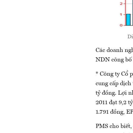
Di
Các doanh ngh
NDN công bố k
* Công ty Cổ 
cung cấp dịch 
tỷ đồng. Lợi n
2011 đạt 9,2 t
1.791 đồng, EP
PMS cho biết,