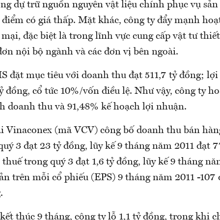
ộng dự trữ nguồn nguyên vật liệu chính phục vụ sản
i điểm có giá thấp. Mặt khác, công ty đẩy mạnh hoạ
ại, đặc biệt là trong lĩnh vực cung cấp vật tư thiế
đơn nội bộ ngành và các đơn vị bên ngoài.
 đặt mục tiêu với doanh thu đạt 511,7 tỷ đồng; lợi
tỷ đồng, cổ tức 10%/vốn điều lệ. Như vậy, công ty h
h doanh thu và 91,48% kế hoạch lợi nhuận.
i Vinaconex (mã VCV) công bố doanh thu bán hàn
quý 3 đạt 23 tỷ đồng, lũy kế 9 tháng năm 2011 đạt 7
thuế trong quý 3 đạt 1,6 tỷ đồng, lũy kế 9 tháng năm
bản trên mỗi cổ phiếu (EPS) 9 tháng năm 2011 -107
.
kết thúc 9 tháng, công ty lỗ 1,1 tỷ đồng, trong khi c