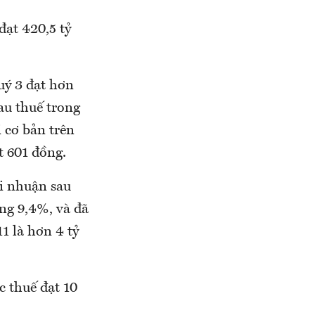
đạt 420,5 tỷ
uý 3 đạt hơn
au thuế trong
i cơ bản trên
t 601 đồng.
ợi nhuận sau
ăng 9,4%, và đã
1 là hơn 4 tỷ
c thuế đạt 10