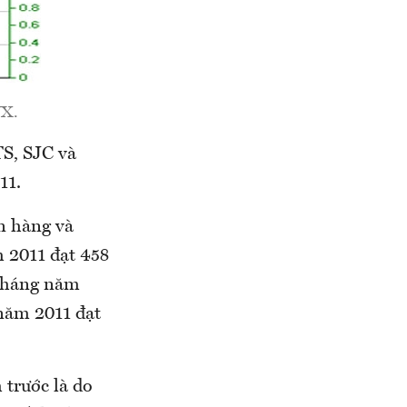
NX.
S, SJC và
11.
n hàng và
m 2011 đạt 458
 tháng năm
 năm 2011 đạt
 trước là do