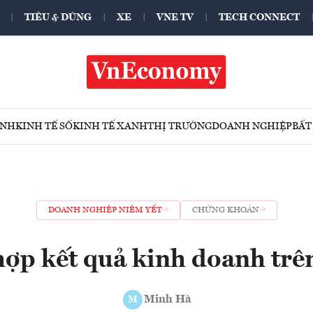
TIÊU & DÙNG
XE
VNE TV
TECH CONNECT
ÍNH
KINH TẾ SỐ
KINH TẾ XANH
THỊ TRƯỜNG
DOANH NGHIỆP
BẤT
DOANH NGHIỆP NIÊM YẾT
CHỨNG KHOÁN
hợp kết quả kinh doanh tr
Minh Hà
M