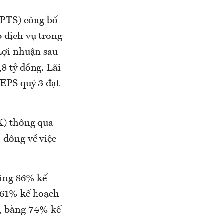
 PTS) công bố
 dịch vụ trong
 Lợi nhuận sau
,8 tỷ đồng. Lãi
 EPS quý 3 đạt
X) thông qua
ổ đông về việc
bằng 86% kế
g 61% kế hoạch
g, bằng 74% kế