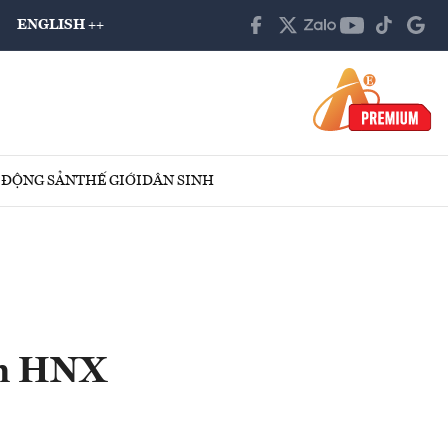
ENGLISH ++
 ĐỘNG SẢN
THẾ GIỚI
DÂN SINH
ên HNX