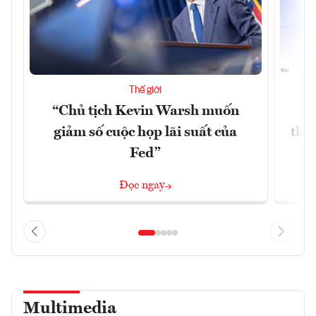
Thế giới
“Chủ tịch Kevin Warsh muốn
G
giảm số cuộc họp lãi suất của
thề
Fed”
G
Đọc ngay
Multimedia