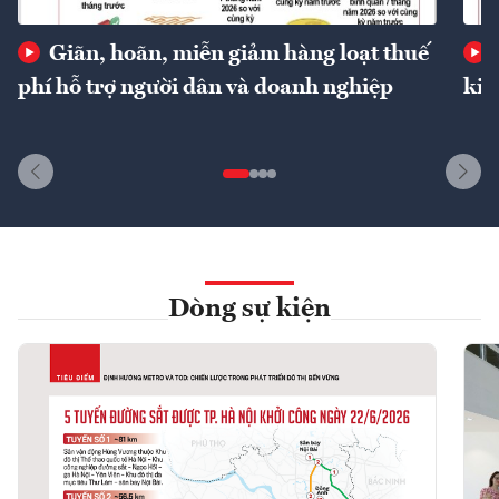
Giãn, hoãn, miễn giảm hàng loạt thuế
phí hỗ trợ người dân và doanh nghiệp
kin
Dòng sự kiện