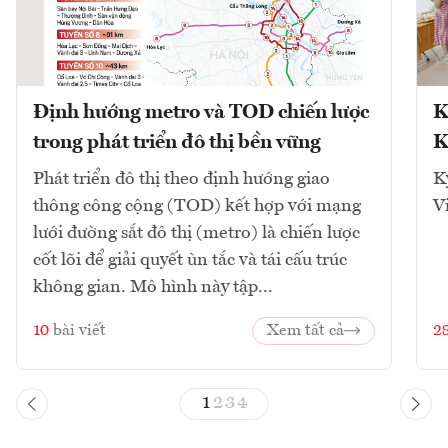
Định hướng metro và TOD chiến lược
K
trong phát triển đô thị bền vững
K
Phát triển đô thị theo định hướng giao
K
thông công cộng (TOD) kết hợp với mạng
V
lưới đường sắt đô thị (metro) là chiến lược
cốt lõi để giải quyết ùn tắc và tái cấu trúc
không gian. Mô hình này tập...
10
bài viết
Xem tất cả
2
1
2
3
4