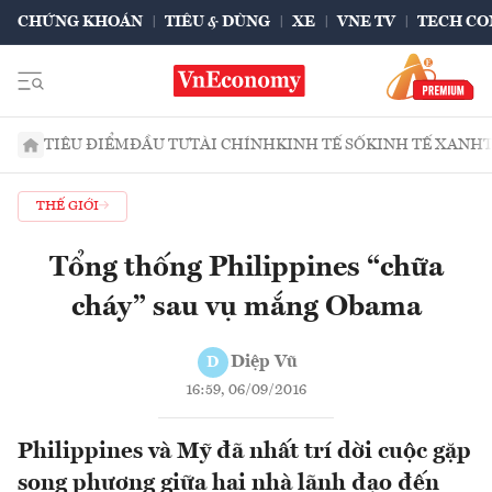
CHỨNG KHOÁN
TIÊU & DÙNG
XE
VNE TV
TECH CO
TIÊU ĐIỂM
ĐẦU TƯ
TÀI CHÍNH
KINH TẾ SỐ
KINH TẾ XANH
THẾ GIỚI
Tổng thống Philippines “chữa
cháy” sau vụ mắng Obama
Diệp Vũ
D
16:59, 06/09/2016
Philippines và Mỹ đã nhất trí dời cuộc gặp
song phương giữa hai nhà lãnh đạo đến