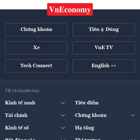
Chứng khoán
Tiêu & Dùng
Xe
VnE TV
Tech Connect
English ++
Tất cả chuyên mục
Kinh tế xanh
Tiêu điểm
Chuyển động xanh
Tài chính
Chứng khoán
Pháp lý
Ngân hàng
Doanh nghiệp niêm yết
Kinh tế số
Hạ tầng
Thương hiệu xanh
Thị trường vốn
Thị trường
Sản phẩm - Thị trường