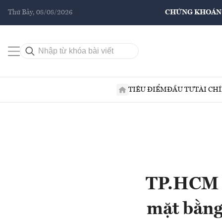
Thứ Bảy, 08/08/2026
CHỨNG KHOÁN
TIÊU ĐIỂM
ĐẦU TƯ
TÀI CH
TP.HCM d
mặt bằng