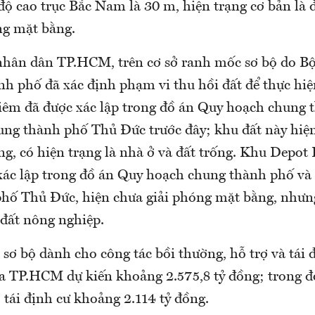
độ cao trục Bắc Nam là 30 m, hiện trạng cơ bản là 
ng mặt bằng.
hân dân TP.HCM, trên cơ sở ranh mốc sơ bộ do B
nh phố đã xác định phạm vi thu hồi đất để thực hiệ
iêm đã được xác lập trong đồ án Quy hoạch chung 
ng thành phố Thủ Đức trước đây; khu đất này hiện
g, có hiện trạng là nhà ở và đất trống. Khu Depot
xác lập trong đồ án Quy hoạch chung thành phố v
hố Thủ Đức, hiện chưa giải phóng mặt bằng, nhưng
 đất nông nghiệp.
sơ bộ dành cho công tác bồi thường, hỗ trợ và tái 
a TP.HCM dự kiến khoảng 2.575,8 tỷ đồng; trong đó
 tái định cư khoảng 2.114 tỷ đồng.