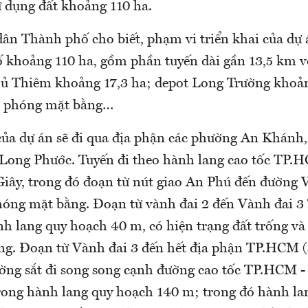
ử dụng đất khoảng 110 ha.
ân Thành phố cho biết, phạm vi triển khai của dự á
 khoảng 110 ha, gồm phần tuyến dài gần 13,5 km vớ
hủ Thiêm khoảng 17,3 ha; depot Long Trường khoản
ải phóng mặt bằng…
ủa dự án sẽ đi qua địa phận các phường An Khánh,
Long Phước. Tuyến đi theo hành lang cao tốc TP.
iây, trong đó đoạn từ nút giao An Phú đến đường 
phóng mặt bằng. Đoạn từ vành đai 2 đến Vành đai
h lang quy hoạch 40 m, có hiện trạng đất trống và 
g. Đoạn từ Vành đai 3 đến hết địa phận TP.HCM 
ường sắt đi song song cạnh đường cao tốc TP.HCM 
rong hành lang quy hoạch 140 m; trong đó hành la