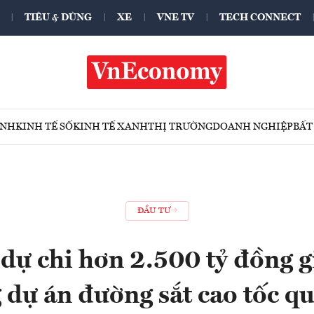
TIÊU & DÙNG
XE
VNE TV
TECH CONNECT
ÍNH
KINH TẾ SỐ
KINH TẾ XANH
THỊ TRƯỜNG
DOANH NGHIỆP
BẤT
ĐẦU TƯ
ự chi hơn 2.500 tỷ đồng g
 dự án đường sắt cao tốc qu