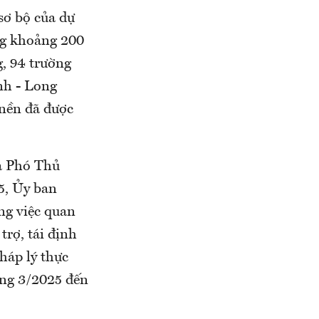
sơ bộ của dự
ng khoảng 200
g, 94 trường
nh - Long
 nền đã được
a Phó Thủ
5, Ủy ban
ng việc quan
trợ, tái định
háp lý thực
áng 3/2025 đến