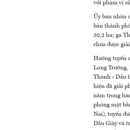
với phạm vi s
Ủy ban nhân d
bàn thành phố
32,2 ha; ga T
chưa được gi
Hướng tuyến c
Long Trường, 
Thành - Dầu G
hiện đã giải 
nằm trong hàn
phóng mặt bằn
Nai), tuyến đ
Dầu Giây và t