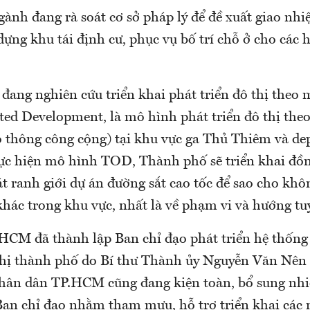
gành đang rà soát cơ sở pháp lý để đề xuất giao nhi
dựng khu tái định cư, phục vụ bố trí chỗ ở cho các 
ang nghiên cứu triển khai phát triển đô thị the
nted Development, là mô hình phát triển đô thị the
ao thông công cộng) tại khu vực ga Thủ Thiêm và d
ực hiện mô hình TOD, Thành phố sẽ triển khai đồn
át ranh giới dự án đường sắt cao tốc để sao cho khô
khác trong khu vực, nhất là về phạm vi và hướng tu
CM đã thành lập Ban chỉ đạo phát triển hệ thống
thị thành phố do Bí thư Thành ủy Nguyễn Văn Nên
hân dân TP.HCM cũng đang kiện toàn, bổ sung nhi
 Ban chỉ đạo nhằm tham mưu, hỗ trợ triển khai các 