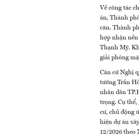
Về công tác ch
án, Thành phố
căn. Thành phố
hợp nhận nền đ
Thạnh Mỹ. Khu
giải phóng mặt
Căn cứ Nghị q
tướng Trần H
nhân dân TP.H
trọng. Cụ thể,
cư, chủ động ứ
hiện dự án xâ
12/2026 theo 