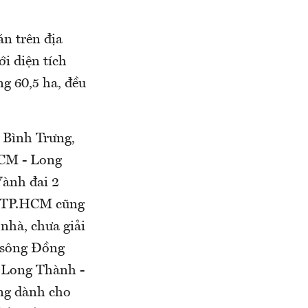
n trên địa
i diện tích
g 60,5 ha, đều
 Bình Trưng,
HCM - Long
Vành đai 2
 3 TP.HCM cũng
nhà, chưa giải
(sông Đồng
- Long Thành -
ng dành cho