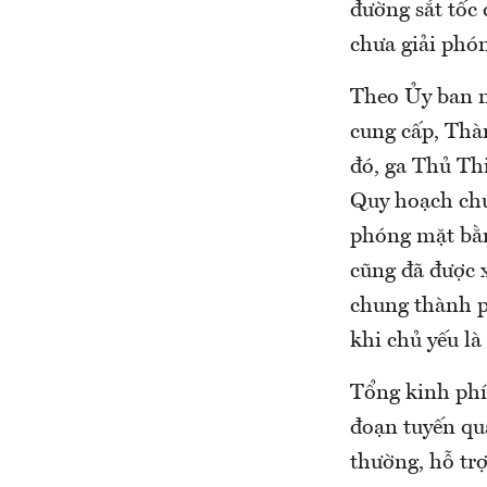
đường sắt tốc 
chưa giải phó
Theo Ủy ban n
cung cấp, Thà
đó, ga Thủ Th
Quy hoạch chu
phóng mặt bằn
cũng đã được 
chung thành p
khi chủ yếu là
Tổng kinh phí 
đoạn tuyến qu
thường, hỗ trợ