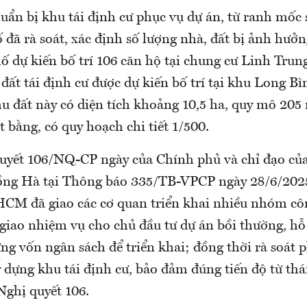
uẩn bị khu tái định cư phục vụ dự án, từ ranh mốc 
 đã rà soát, xác định số lượng nhà, đất bị ảnh hưở
 dự kiến bố trí 106 căn hộ tại chung cư Linh Trun
ất tái định cư được dự kiến bố trí tại khu Long Bì
 đất này có diện tích khoảng 10,5 ha, quy mô 205
 bằng, có quy hoạch chi tiết 1/500.
uyết 106/NQ-CP ngày của Chính phủ và chỉ đạo củ
ồng Hà tại Thông báo 335/TB-VPCP ngày 28/6/202
CM đã giao các cơ quan triển khai nhiều nhóm cô
 giao nhiệm vụ cho chủ đầu tư dự án bồi thường, hỗ 
ng vốn ngân sách để triển khai; đồng thời rà soát p
y dựng khu tái định cư, bảo đảm đúng tiến độ từ th
Nghị quyết 106.