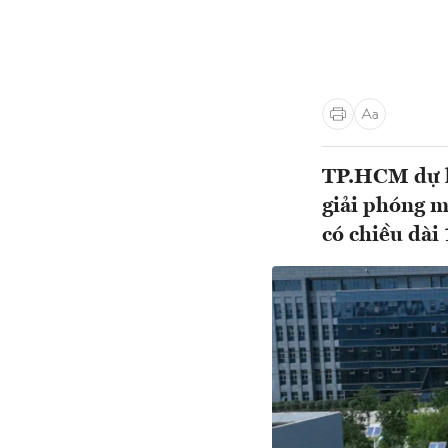
TP.HCM dự ki
giải phóng m
có chiều dài