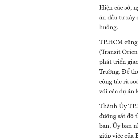
Hiện các sở, n
án đầu tư xây 
hưởng.
TP.HCM cũng đ
(Transit Orie
phát triển gi
Trường. Để th
công tác rà so
với các dự án 
Thành Ủy TP.H
đường sắt đô 
ban. Ủy ban n
giúp việc của