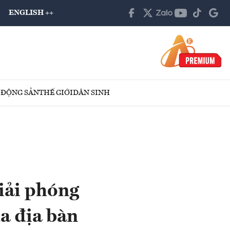
ENGLISH ++
 ĐỘNG SẢN
THẾ GIỚI
DÂN SINH
iải phóng
a địa bàn