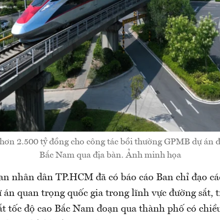
ơn 2.500 tỷ đồng cho công tác bồi thường GPMB dự án đ
Bắc Nam qua địa bàn. Ảnh minh họa
an nhân dân TP.HCM đã có báo cáo Ban chỉ đạo cá
 án quan trọng quốc gia trong lĩnh vực đường sắt, 
ắt tốc độ cao Bắc Nam đoạn qua thành phố có chiề