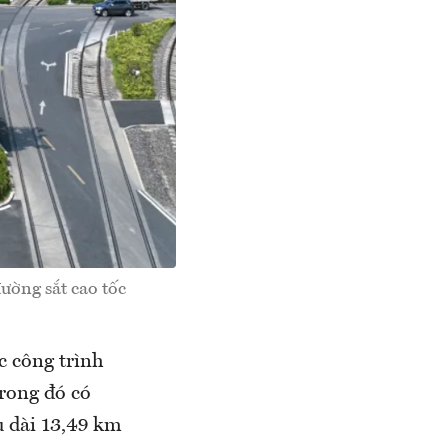
ường sắt cao tốc
c công trình
trong đó có
u dài 13,49 km