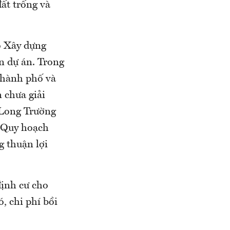
đất trống và
ộ Xây dựng
n dự án. Trong
thành phố và
 chưa giải
 Long Trường
à Quy hoạch
 thuận lợi
định cư cho
, chi phí bồi