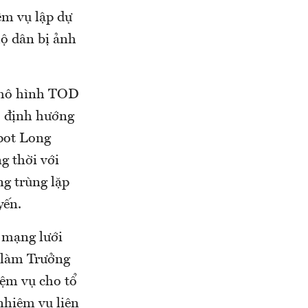
ệm vụ lập dự
hộ dân bị ảnh
o mô hình TOD
o định hướng
epot Long
g thời với
ng trùng lặp
yến.
 mạng lưới
 làm Trưởng
ệm vụ cho tổ
nhiệm vụ liên