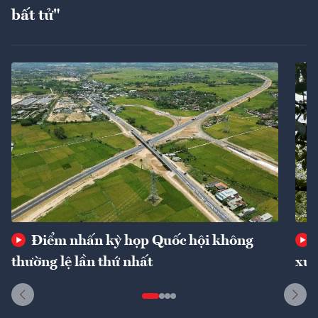
bất tử"
Điểm nhấn kỳ họp Quốc hội không
thường lệ lần thứ nhất
xuấ