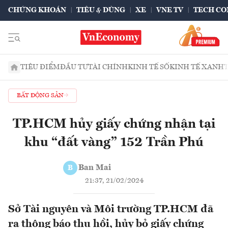
CHỨNG KHOÁN
TIÊU & DÙNG
XE
VNE TV
TECH CO
TIÊU ĐIỂM
ĐẦU TƯ
TÀI CHÍNH
KINH TẾ SỐ
KINH TẾ XANH
BẤT ĐỘNG SẢN
TP.HCM hủy giấy chứng nhận tại
khu “đất vàng” 152 Trần Phú
Ban Mai
B
21:37, 21/02/2024
Sở Tài nguyên và Môi trường TP.HCM đã
ra thông báo thu hồi, hủy bỏ giấy chứng