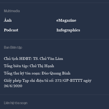
Khung pháp lý
Doanh nghiệp
Địa phương
Thị trường
Bảo hiểm
Multimedia
Sự kiện
Nhân lực
Ảnh
eMagazine
Đẹp +
An sinh
Podcast
Infographics
Giải trí
Y tế
Nhà
Ban Biên tập
Ẩm thực
Chủ tịch HĐBT: TS. Chử Văn Lâm
Tổng biên tập: Chử Thị Hạnh
Tổng thư ký tòa soạn: Đào Quang Bính
Giấy phép Tạp chí điện tử số: 272/GP-BTTTT ngày
26/6/2020
Liên hệ tòa soạn