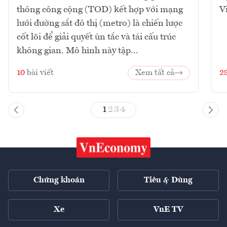
thông công cộng (TOD) kết hợp với mạng
V
lưới đường sắt đô thị (metro) là chiến lược
cốt lõi để giải quyết ùn tắc và tái cấu trúc
không gian. Mô hình này tập...
10
bài viết
Xem tất cả
2
1
2
3
4
Chứng khoán
Tiêu & Dùng
Xe
VnE TV