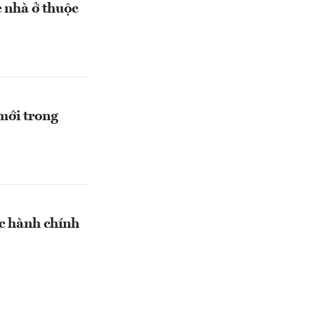
c nhà ở thuộc
mới trong
c hành chính