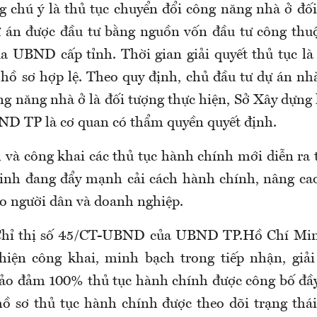
g chú ý là thủ tục chuyển đổi công năng nhà ở đối
ự án được đầu tư bằng nguồn vốn đầu tư công thu
a UBND cấp tỉnh. Thời gian giải quyết thủ tục là 
hồ sơ hợp lệ. Theo quy định, chủ đầu tư dự án nh
g năng nhà ở là đối tượng thực hiện, Sở Xây dựng 
ND TP là cơ quan có thẩm quyền quyết định.
 và công khai các thủ tục hành chính mới diễn ra 
nh đang đẩy mạnh cải cách hành chính, nâng cao
ho người dân và doanh nghiệp.
 Chỉ thị số 45/CT-UBND của UBND TP.Hồ Chí Mi
hiện công khai, minh bạch trong tiếp nhận, giải
ảo đảm 100% thủ tục hành chính được công bố đầ
ồ sơ thủ tục hành chính được theo dõi trạng thái