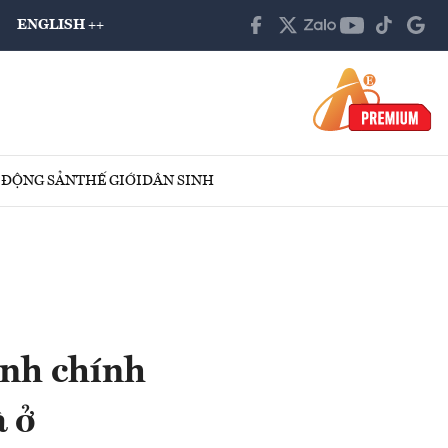
ENGLISH ++
 ĐỘNG SẢN
THẾ GIỚI
DÂN SINH
ành chính
à ở