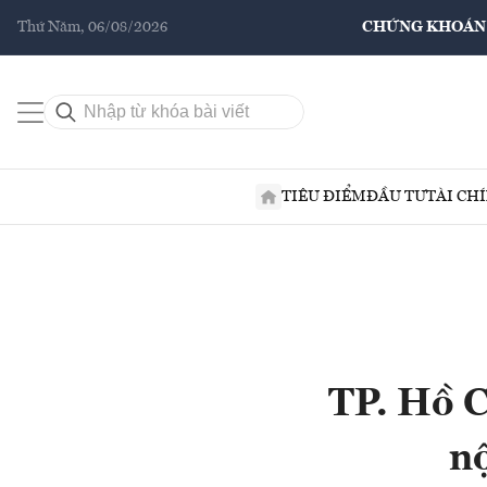
Thứ Năm, 06/08/2026
CHỨNG KHOÁN
TIÊU ĐIỂM
ĐẦU TƯ
TÀI CH
TP. Hồ C
nộ