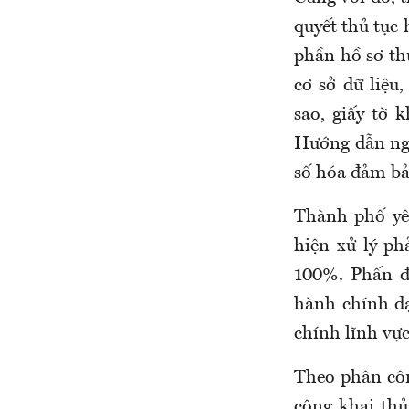
quyết thủ tục 
phần hồ sơ th
cơ sở dữ liệu
sao, giấy tờ 
Hướng dẫn ngư
số hóa đảm bả
Thành phố yêu
hiện xử lý p
100%. Phấn đấ
hành chính đạ
chính lĩnh vực
Theo phân côn
công khai thủ