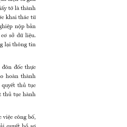
iấy tờ là thành
c khai thác từ
nghiệp nộp bản
cơ sở dữ liệu.
 lại thông tin
, đôn đốc thực
ảo hoàn thành
 quyết thủ tục
t thủ tục hành
 việc công bố,
ải quyết hồ sơ