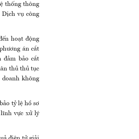
Hệ thống thông
g Dịch vụ công
 đến hoạt động
 phương án cắt
h đảm bảo cắt
uân thủ thủ tục
h doanh không
bảo tỷ lệ hồ sơ
lĩnh vực xử lý
uả điện tử giải