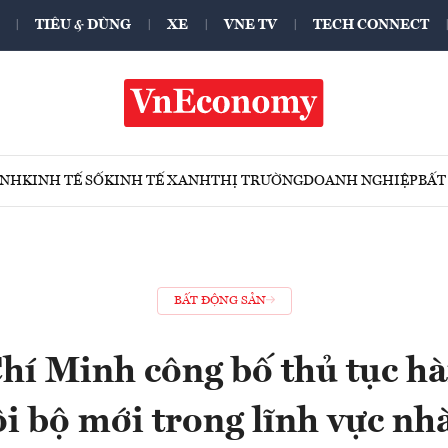
TIÊU & DÙNG
XE
VNE TV
TECH CONNECT
ÍNH
KINH TẾ SỐ
KINH TẾ XANH
THỊ TRƯỜNG
DOANH NGHIỆP
BẤT
BẤT ĐỘNG SẢN
hí Minh công bố thủ tục h
i bộ mới trong lĩnh vực nh