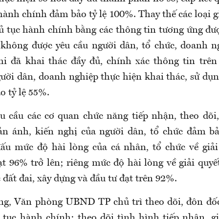
hành chính đảm bảo tỷ lệ 100%. Thay thế các loại g
ủ tục hành chính bằng các thông tin tương ứng đượ
, không được yêu cầu người dân, tổ chức, doanh 
khi đã khai thác đầy đủ, chính xác thông tin trên 
ời dân, doanh nghiệp thực hiện khai thác, sử dụng
o tỷ lệ 55%.
 cầu các cơ quan chức năng tiếp nhận, theo dõi
hản ánh, kiến nghị của người dân, tổ chức đảm b
u mức độ hài lòng của cá nhân, tổ chức về giải
t 96% trở lên; riêng mức độ hài lòng về giải quyế
 đất đai, xây dựng và đầu tư đạt trên 92%.
g, Văn phòng UBND TP chủ trì theo dõi, đôn đốc
 tục hành chính; theo dõi tình hình tiếp nhận, gi