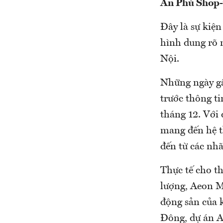
An Phú Shop-v
Đây là sự kiệ
hình dung rõ n
Nội.
Những ngày gầ
trước thông t
tháng 12. Với
mang đến hệ t
đến từ các nhã
Thực tế cho th
lượng, Aeon Ma
động sản của 
Đông, dự án A