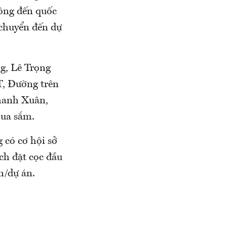
hông đến quốc
 chuyển đến dự
g, Lê Trọng
T, Đường trên
Thanh Xuân,
mua sắm.
 có cơ hội sở
ách đặt cọc đầu
n/dự án.