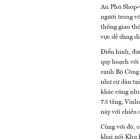
An Phú Shop-vi
người trong v
thống giao th
vực dễ dàng di
Điển hình, đư
quy hoạch với
cạnh Bộ Công 
như cư dân tạ
khác cũng như
73 tầng, Vinh
này với chiều
Cùng với đó, 
khai nối Khu 