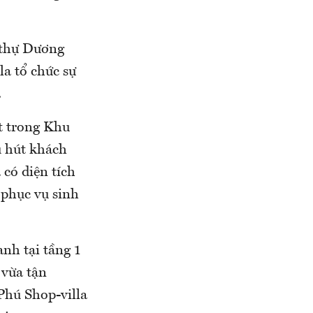
t thự Dương
la tổ chức sự
.
t trong Khu
u hút khách
 có diện tích
 phục vụ sinh
anh tại tầng 1
 vừa tận
Phú Shop-villa