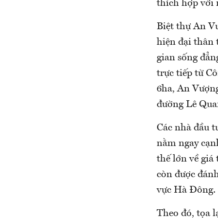
thích hợp với 
Biệt thự An V
hiện đại thân 
gian sống đẳng
trực tiếp từ 
6ha, An Vượng
đường Lê Quan
Các nhà đầu tư
nằm ngay cạnh
thế lớn về giá
còn được đánh 
vực Hà Đông.
Theo đó, tọa 