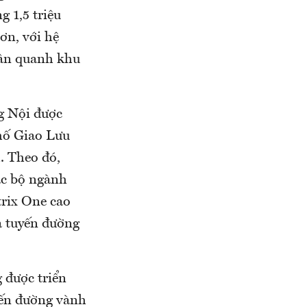
g 1,5 triệu
ơn, với hệ
dân quanh khu
g Nội được
phố Giao Lưu
. Theo đó,
ác bộ ngành
trix One cao
a tuyến đường
 được triển
yến đường vành