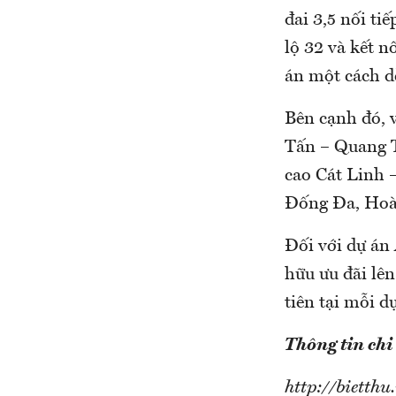
đai 3,5 nối ti
lộ 32 và kết n
án một cách d
Bên cạnh đó, 
Tấn – Quang T
cao Cát Linh 
Đống Đa, Hoàn
Đối với dự án
hữu ưu đãi lên
tiên tại mỗi d
Thông tin chi 
http://bietth