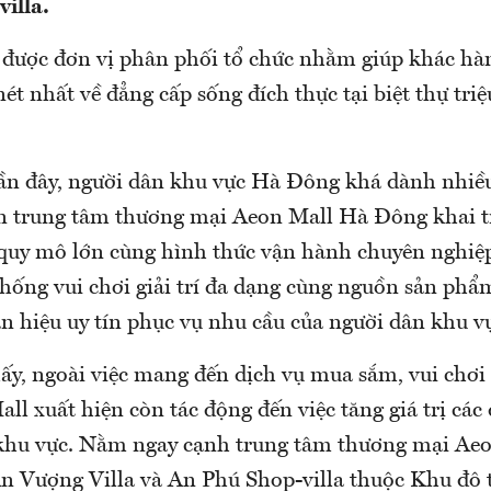
illa.
n được đơn vị phân phối tổ chức nhằm giúp khác h
ét nhất về đẳng cấp sống đích thực tại biệt thự tr
n đây, người dân khu vực Hà Đông khá dành nhiề
in trung tâm thương mại Aeon Mall Hà Đông khai 
 quy mô lớn cùng hình thức vận hành chuyên nghiệ
hống vui chơi giải trí đa dạng cùng nguồn sản phẩ
n hiệu uy tín phục vụ nhu cầu của người dân khu v
ấy, ngoài việc mang đến dịch vụ mua sắm, vui chơi g
ll xuất hiện còn tác động đến việc tăng giá trị các
khu vực. Nằm ngay cạnh trung tâm thương mại Ae
n Vượng Villa và An Phú Shop-villa thuộc Khu đô