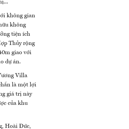
ị...
với không gian
ở hữu không
ởng tiện ích
 Hợp Thủy rộng
40m giao với
ho dự án.
Vương Villa
hắn là một lợi
ng giá trị này
ược của khu
g, Hoài Đức,