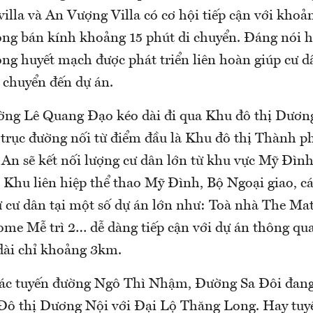
lla và An Vượng Villa có cơ hội tiếp cận với khoản
òng bán kính khoảng 15 phút di chuyển. Đáng nói h
ông huyết mạch được phát triển liên hoàn giúp cư 
 chuyển đến dự án.
ờng Lê Quang Đạo kéo dài đi qua Khu đô thị Dươn
 trục đường nối từ điểm đầu là Khu đô thị Thành 
An sẽ kết nối lượng cư dân lớn từ khu vực Mỹ Đình
i Khu liên hiệp thể thao Mỹ Đình, Bộ Ngoại giao, c
 cư dân tại một số dự án lớn như: Toà nhà The Ma
ome Mễ trì 2… dễ dàng tiếp cận với dự án thông qu
 dài chỉ khoảng 3km.
các tuyến đường Ngô Thì Nhậm, Đường Sa Đôi đang
Đô thị Dương Nội với Đại Lộ Thăng Long. Hay tu