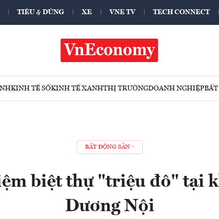
TIÊU & DÙNG
XE
VNE TV
TECH CONNECT
ÍNH
KINH TẾ SỐ
KINH TẾ XANH
THỊ TRƯỜNG
DOANH NGHIỆP
BẤT
BẤT ĐỘNG SẢN
ệm biệt thự "triệu đô" tại 
Dương Nội