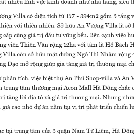
rất nhiều lĩnh vực kinh doanh như nhà hàng, siêu th
ượng Villa có diện tích từ 157 - 394m2 gồm 3 tầng 
thiện với thiên nhiên. Sở hữu An Vượng Villa là s
 cấp cùng giá trị đầu tư vững bền. Bên cạnh việc hư
Công viên Thiên Văn rộng 12ha với tâm là Hồ Bách
 Villa còn sở hữu mặt đường Ngô Thì Nhậm rộng 
g Đạo mở rộng giúp gia tăng giá trị thương mại c
 phân tích, việc biệt thự An Phú Shop-villa và An 
 trung tâm thương mại Aeon Mall Hà Đông chắc c
 trị tăng lời địa tô và giá trị thương mại. Nhưng nhữ
giá cao nhờ dự án nằm tại vị trí phát triển chiến l
lạc tại trung tâm của 3 quận Nam Từ Liêm, Hà Đôn