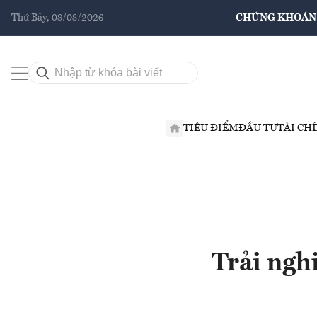
Thứ Bảy, 08/08/2026
CHỨNG KHOÁN
TIÊU ĐIỂM
ĐẦU TƯ
TÀI CH
Trải nghi