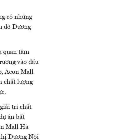
àng có những
iệu đô Dương
u quan tâm
trương vào đầu
p, Aeon Mall
m chất lượng
ực.
iải trí chất
 dự án bất
on Mall Hà
 thị Dương Nội