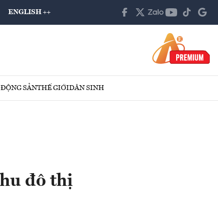
ENGLISH ++
 ĐỘNG SẢN
THẾ GIỚI
DÂN SINH
khu đô thị