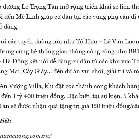
ếp đường Lê Trọng Tấn mở rộng triển khai sẽ liên t
ối đến Mê Linh giúp cư dân tại các vùng phụ cận di
ễ dàng.
với các tuyến đường lớn như Tố Hữu – Lê Văn Lươn
rung cùng hệ thống giao thông công cộng như BR
– Hà Đông kết nối dễ dàng cư dân từ các khu vực 
g Mai, Cầy Giấy… đến dự án vui chơi, giải trí và 
 An Vượng Villa, khi đặt cọc thành công khách hàng
 đến 1 tỷ 400 triệu đồng. Đặc biệt, tại sự kiện, 5 kh
ự án sẽ được nhận quà tặng trị giá 150 triệu đồng/că
tiết:
u.namcuong.com.vn/