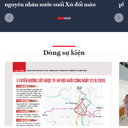
nguyên nhân nước suối Xú đổi màu
phí
Dòng sự kiện