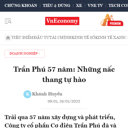
CHỨNG KHOÁN
TIÊU & DÙNG
XE
VNE TV
TECH CO
TIÊU ĐIỂM
ĐẦU TƯ
TÀI CHÍNH
KINH TẾ SỐ
KINH TẾ XANH
DOANH NGHIỆP
Trần Phú 57 năm: Những nấc
thang tự hào
Khánh Huyền
K
09:01, 26/01/2022
Trải qua 57 năm xây dựng và phát triển,
Công ty cổ phần Cơ điện Trần Phú đã và