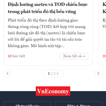
Định hướng metro và TOD chiến lược
K
trong phát triển đô thị bền vững
K
Phát triển đô thị theo định hướng giao
K
thông công cộng (TOD) kết hợp với mạng
V
lưới đường sắt đô thị (metro) là chiến lược
cốt lõi để giải quyết ùn tắc và tái cấu trúc
không gian. Mô hình này tập...
10
bài viết
Xem tất cả
2
1
2
3
4