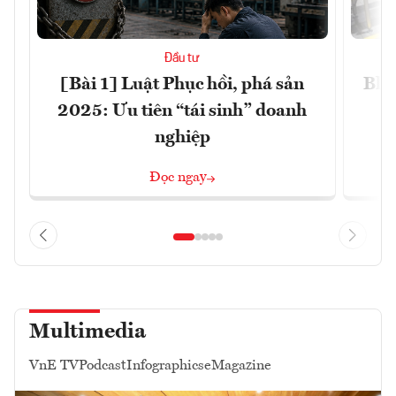
Đầu tư
[Bài 1] Luật Phục hồi, phá sản
Blo
2025: Ưu tiên “tái sinh” doanh
nghiệp
Đọc ngay
Multimedia
VnE TV
Podcast
Infographics
eMagazine