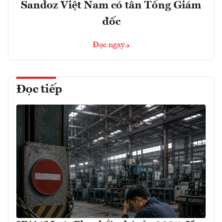
Sandoz Việt Nam có tân Tổng Giám
đốc
Đọc ngay
Đọc tiếp