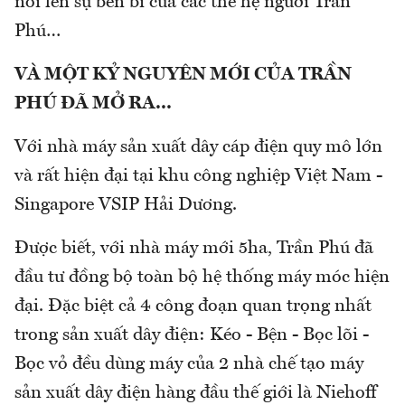
nói lên sự bền bỉ của các thế hệ người Trần
Phú…
VÀ MỘT KỶ NGUYÊN MỚI CỦA TRẦN
PHÚ ĐÃ MỞ RA...
Với nhà máy sản xuất dây cáp điện quy mô lớn
và rất hiện đại tại khu công nghiệp Việt Nam -
Singapore VSIP Hải Dương.
Được biết, với nhà máy mới 5ha, Trần Phú đã
đầu tư đồng bộ toàn bộ hệ thống máy móc hiện
đại. Đặc biệt cả 4 công đoạn quan trọng nhất
trong sản xuất dây điện: Kéo - Bện - Bọc lõi -
Bọc vỏ đều dùng máy của 2 nhà chế tạo máy
sản xuất dây điện hàng đầu thế giới là Niehoff