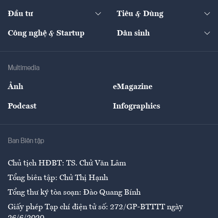
Dự án
Công nghiệp
Chuyển động 24h
Đối thoại
The Guide
Video
Đầu tư
Tiêu & Dùng
Quản trị số
Cafe BĐS
Thị trường
Kinh doanh
Kết nối
Tạp chí kinh tế Việt Nam
eMagazine
Nhà đầu tư
Du lịch
Công nghệ & Startup
Dân sinh
Tư vấn
Nông sản
Doanh nhân
Tư vấn Tiêu & Dùng
Infographics
Hạ tầng
Sức khỏe
Khung pháp lý
Doanh nghiệp
Địa phương
Thị trường
Bảo hiểm
Multimedia
Sự kiện
Nhân lực
Ảnh
eMagazine
Đẹp +
An sinh
Podcast
Infographics
Giải trí
Y tế
Nhà
Ban Biên tập
Ẩm thực
Chủ tịch HĐBT: TS. Chử Văn Lâm
Tổng biên tập: Chử Thị Hạnh
Tổng thư ký tòa soạn: Đào Quang Bính
Giấy phép Tạp chí điện tử số: 272/GP-BTTTT ngày
26/6/2020