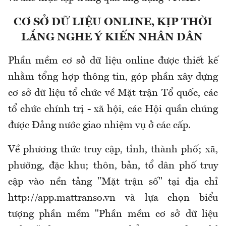
CƠ SỞ DỮ LIỆU ONLINE, KỊP THỜI
LẮNG NGHE Ý KIẾN NHÂN DÂN
Phần mềm cơ sở dữ liệu online được thiết kế
nhằm tổng hợp thông tin, góp phần xây dựng
cơ sở dữ liệu tổ chức về Mặt trận Tổ quốc, các
tổ chức chính trị - xã hội, các Hội quần chúng
được Đảng nước giao nhiệm vụ ở các cấp.
Về phương thức truy cập, tỉnh, thành phố; xã,
phường, đặc khu; thôn, bản, tổ dân phố truy
cập vào nền tảng "Mặt trận số" tại địa chỉ
http://app.mattranso.vn và lựa chọn biểu
tượng phần mềm "Phần mềm cơ sở dữ liệu