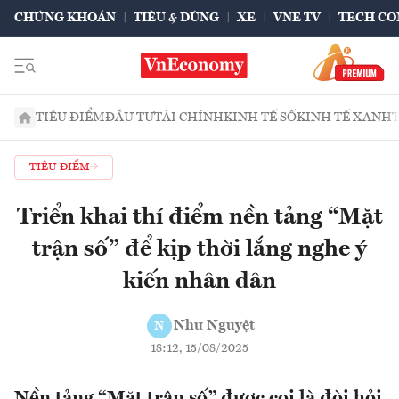
CHỨNG KHOÁN
TIÊU & DÙNG
XE
VNE TV
TECH CO
TIÊU ĐIỂM
ĐẦU TƯ
TÀI CHÍNH
KINH TẾ SỐ
KINH TẾ XANH
TIÊU ĐIỂM
Triển khai thí điểm nền tảng “Mặt
trận số” để kịp thời lắng nghe ý
kiến nhân dân
Như Nguyệt
N
18:12, 15/08/2025
Nền tảng “Mặt trận số” được coi là đòi hỏi