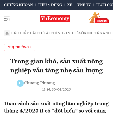
CHỨNG KHOÁN
TIÊU & DÙNG
XE
VNE TV
TECH CO
TIÊU ĐIỂM
ĐẦU TƯ
TÀI CHÍNH
KINH TẾ SỐ
KINH TẾ XANH
THỊ TRƯỜNG
Trong gian khó, sản xuất nông
nghiệp vẫn tăng nhẹ sản lượng
Chương Phượng
C
19:16, 30/04/2023
Toàn cảnh sản xuất nông lâm nghiệp trong
tháng 4/2023 ít có “đột biến” so với cùng