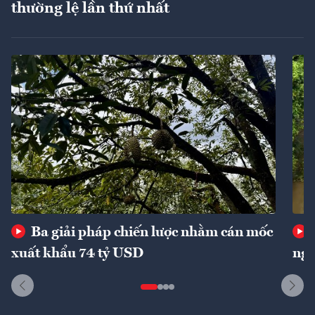
thường lệ lần thứ nhất
Ba giải pháp chiến lược nhằm cán mốc
xuất khẩu 74 tỷ USD
ngu