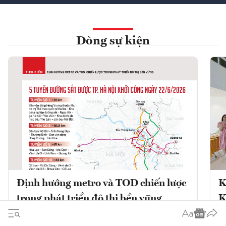
Dòng sự kiện
Định hướng metro và TOD chiến lược
K
trong phát triển đô thị bền vững
K
Phát triển đô thị theo định hướng giao
K