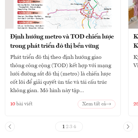
Định hướng metro và TOD chiến lược
K
trong phát triển đô thị bền vững
K
Phát triển đô thị theo định hướng giao
K
thông công cộng (TOD) kết hợp với mạng
V
lưới đường sắt đô thị (metro) là chiến lược
cốt lõi để giải quyết ùn tắc và tái cấu trúc
không gian. Mô hình này tập...
10
bài viết
Xem tất cả
2
1
2
3
4