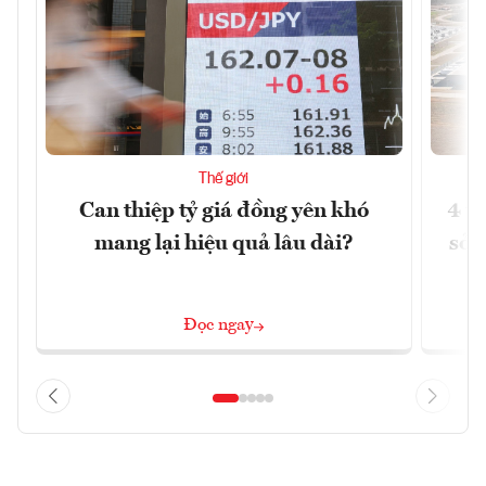
Thế giới
Can thiệp tỷ giá đồng yên khó
4 t
mang lại hiệu quả lâu dài?
sở 
Đọc ngay