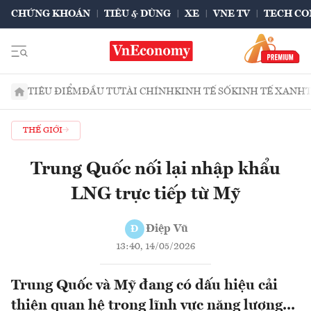
CHỨNG KHOÁN
TIÊU & DÙNG
XE
VNE TV
TECH CO
TIÊU ĐIỂM
ĐẦU TƯ
TÀI CHÍNH
KINH TẾ SỐ
KINH TẾ XANH
THẾ GIỚI
Trung Quốc nối lại nhập khẩu
LNG trực tiếp từ Mỹ
Điệp Vũ
Đ
13:40, 14/05/2026
Trung Quốc và Mỹ đang có dấu hiệu cải
thiện quan hệ trong lĩnh vực năng lượng...