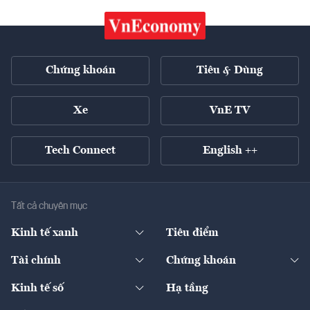
Chứng khoán
Tiêu & Dùng
Xe
VnE TV
Tech Connect
English ++
Tất cả chuyên mục
Kinh tế xanh
Tiêu điểm
Chuyển động xanh
Tài chính
Chứng khoán
Pháp lý
Ngân hàng
Doanh nghiệp niêm yết
Kinh tế số
Hạ tầng
Thương hiệu xanh
Thị trường vốn
Thị trường
Sản phẩm - Thị trường