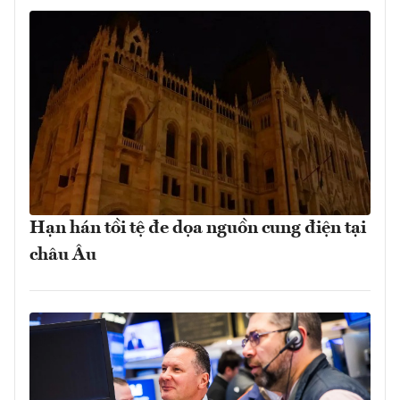
Hạn hán tồi tệ đe dọa nguồn cung điện tại
châu Âu