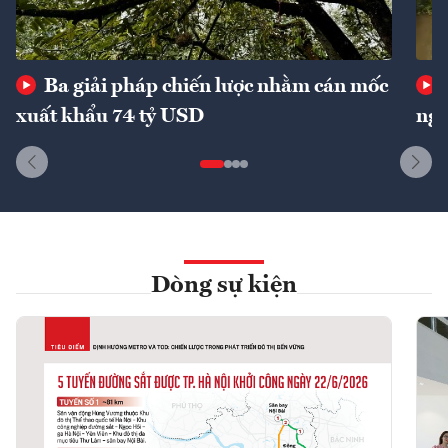
Ba giải pháp chiến lược nhằm cán mốc
xuất khẩu 74 tỷ USD
ngu
Dòng sự kiện