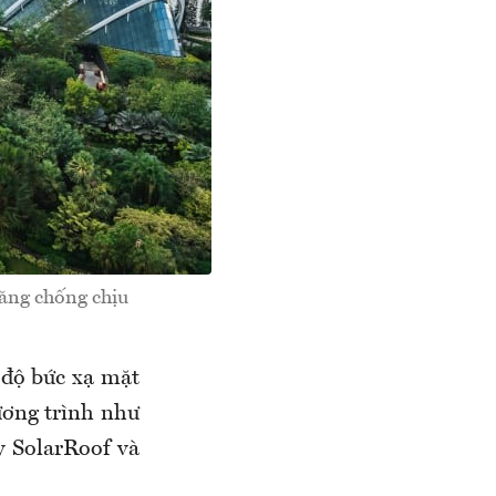
ăng chống chịu
g độ bức xạ mặt
ương trình như
y SolarRoof và