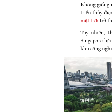
Không giống n
triển thủy đi
mặt trời
trở th
Tuy nhiên, th
Singapore lựa
khu công nghi