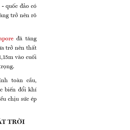
 - quốc đảo có
càng trở nên rõ
apore
đã tăng
a trở nên thất
1,15m vào cuối
trọng.
nh toàn cầu,
c biến đổi khí
ều chịu sức ép
ẶT TRỜI