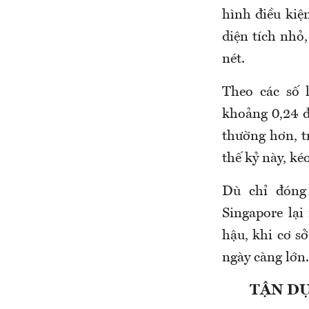
hình điều kiệ
diện tích nhỏ,
nét.
Theo các số 
khoảng 0,24 đ
thường hơn, t
thế kỷ này, ké
Dù chỉ đóng
Singapore lại
hậu, khi cơ s
ngày càng lớn.
TẬN DỤ