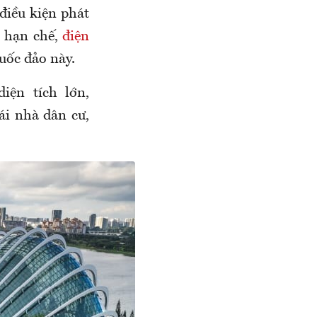
điều kiện phát
t hạn chế,
điện
uốc đảo này.
diện tích lớn,
ái nhà dân cư,