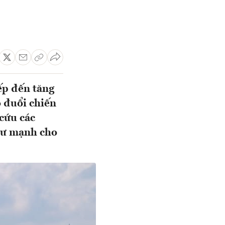
ếp đến tăng
o đuổi chiến
cứu các
 tư mạnh cho