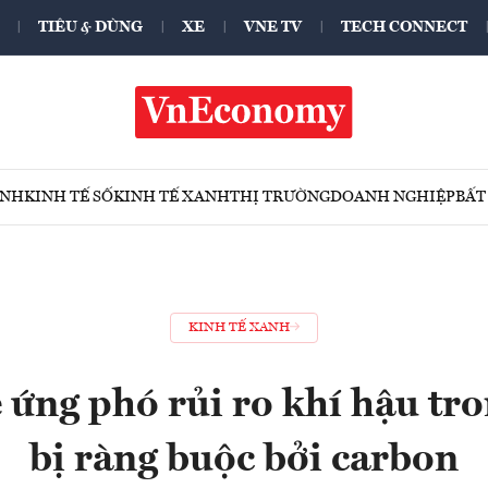
TIÊU & DÙNG
XE
VNE TV
TECH CONNECT
ÍNH
KINH TẾ SỐ
KINH TẾ XANH
THỊ TRƯỜNG
DOANH NGHIỆP
BẤT
KINH TẾ XANH
ứng phó rủi ro khí hậu tro
bị ràng buộc bởi carbon