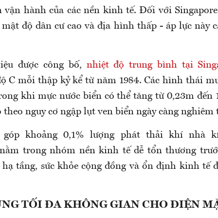
n vận hành của các nền kinh tế. Đối với Singapore
 mật độ dân cư cao và địa hình thấp - áp lực này 
liệu được công bố,
nhiệt độ trung bình tại Sing
ộ C mỗi thập kỷ kể từ năm 1984. Các hình thái mư
rong khi mực nước biển có thể tăng từ 0,23m đến 
o theo nguy cơ ngập lụt ven biển ngày càng nghiêm 
 góp khoảng 0,1% lượng phát thải khí nhà kí
 nằm trong nhóm nền kinh tế dễ tổn thương trướ
ở hạ tầng, sức khỏe cộng đồng và ổn định kinh tế đ
NG TỐI ĐA KHÔNG GIAN CHO ĐIỆN M