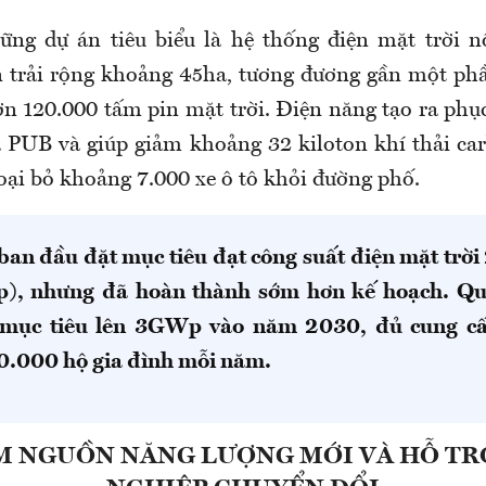
ng dự án tiêu biểu là hệ thống điện mặt trời n
 trải rộng khoảng 45ha, tương đương gần một phầ
ơn 120.000 tấm pin mặt trời. Điện năng tạo ra phụ
a PUB và giúp giảm khoảng 32 kiloton khí thải c
oại bỏ khoảng 7.000 xe ô tô khỏi đường phố.
ban đầu đặt mục tiêu đạt công suất điện mặt trời 
), nhưng đã hoàn thành sớm hơn kế hoạch. Qu
 mục tiêu lên 3GWp vào năm 2030, đủ cung cấ
.000 hộ gia đình mỗi năm.
M NGUỒN NĂNG LƯỢNG MỚI VÀ HỖ T