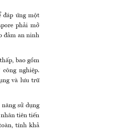
hể đáp ứng một
apore phải mở
o đảm an ninh
 thấp, bao gồm
 công nghiệp.
ụng và lưu trữ
 năng sử dụng
 nhân tiên tiến
oàn, tính khả