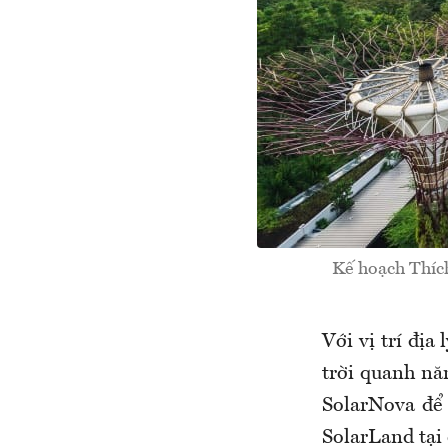
Kế hoạch Thíc
Với vị trí địa
trời quanh nă
SolarNova
để 
SolarLand
tại