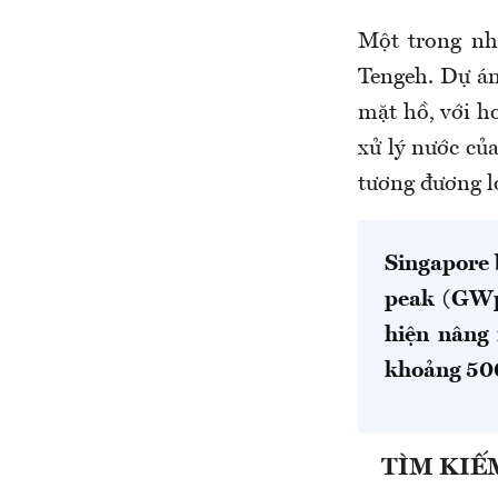
Một trong nhữ
Tengeh. Dự án
mặt hồ, với h
xử lý nước củ
tương đương l
Singapore 
peak (GWp
hiện nâng
khoảng 500
TÌM KIẾ