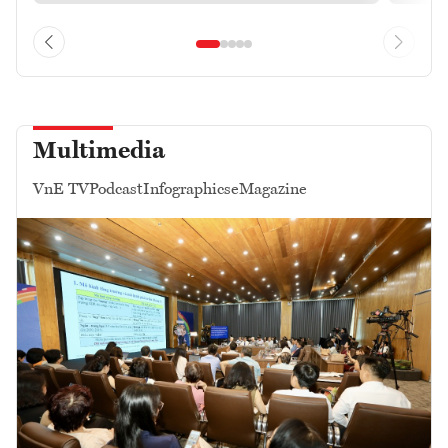
Multimedia
VnE TV
Podcast
Infographics
eMagazine