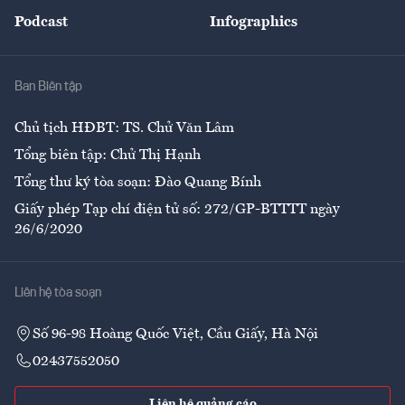
An sinh
Podcast
Infographics
Giải trí
Y tế
Nhà
Ban Biên tập
Ẩm thực
Chủ tịch HĐBT: TS. Chử Văn Lâm
Tổng biên tập: Chử Thị Hạnh
Tổng thư ký tòa soạn: Đào Quang Bính
Giấy phép Tạp chí điện tử số: 272/GP-BTTTT ngày
26/6/2020
Liên hệ tòa soạn
Số 96-98 Hoàng Quốc Việt, Cầu Giấy, Hà Nội
02437552050
Liên hệ quảng cáo