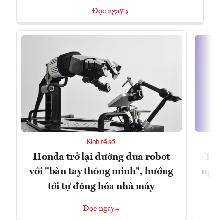
Đọc ngay
Kinh tế số
Honda trở lại đường đua robot
Thủ
với "bàn tay thông minh", hướng
nghẽ
tới tự động hóa nhà máy
Đọc ngay