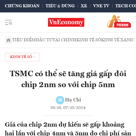
CHỨNG KHOÁN
TIÊU & DÙNG
XE
VNE TV
TECH CO
TIÊU ĐIỂM
ĐẦU TƯ
TÀI CHÍNH
KINH TẾ SỐ
KINH TẾ XANH
KINH TẾ SỐ
TSMC có thể sẽ tăng giá gấp đôi
chip 2nm so với chip 5nm
Hạ Chi
H
08:59, 07/10/2024
Giá của chip 2nm dự kiến sẽ gấp khoảng
hai lần với chip 4nm và 5nm do chi phí sản