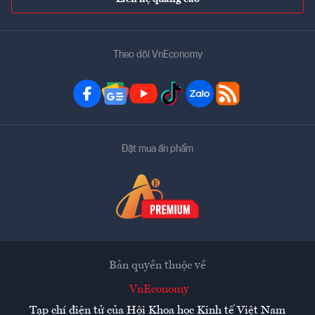
Theo dõi VnEconomy
Đặt mua ấn phẩm
Bản quyền thuộc về
VnEconomy
Tạp chí điện tử của Hội Khoa học Kinh tế Việt Nam