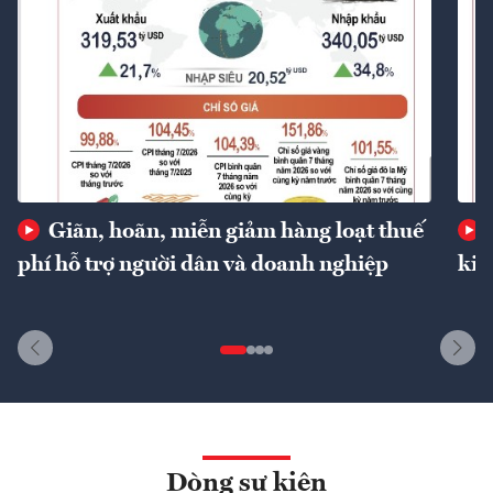
Giãn, hoãn, miễn giảm hàng loạt thuế
phí hỗ trợ người dân và doanh nghiệp
kin
Dòng sự kiện