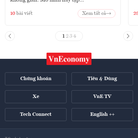
không gian. Mô hình này tập...
10
bài viết
Xem tất cả
2
1
2
3
4
Chứng khoán
Tiêu & Dùng
Xe
VnE TV
Tech Connect
English ++