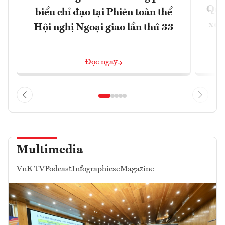
Quốc
biểu chỉ đạo tại Phiên toàn thể
xem
Hội nghị Ngoại giao lần thứ 33
Đọc ngay
Multimedia
VnE TV
Podcast
Infographics
eMagazine