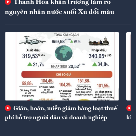
Thanh Hóa khẩn trương làm rõ
nguyên nhân nước suối Xú đổi màu
Giãn, hoãn, miễn giảm hàng loạt thuế
phí hỗ trợ người dân và doanh nghiệp
kin