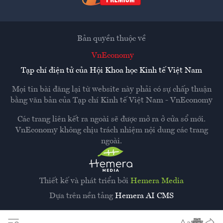
Bản quyền thuộc về
VnEconomy
Tạp chí điện tử của Hội Khoa học Kinh tế Việt Nam
Mọi tin bài đăng lại từ website này phải có sự chấp thuận
bằng văn bản của
Tạp chí Kinh tế Việt Nam - VnEconomy
Các trang liên kết ra ngoài sẽ được mở ra ở cửa sổ mới.
VnEconomy không chịu trách nhiệm nội dung các trang
ngoài.
Thiết kế và phát triển bởi
Hemera Media
Dựa trên nền tảng
Hemera AI CMS