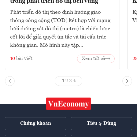
trong phát triển đô thị bền vững
K
Phát triển đô thị theo định hướng giao
K
thông công cộng (TOD) kết hợp với mạng
V
lưới đường sắt đô thị (metro) là chiến lược
cốt lõi để giải quyết ùn tắc và tái cấu trúc
không gian. Mô hình này tập...
10
bài viết
Xem tất cả
2
1
2
3
4
Chứng khoán
Tiêu & Dùng