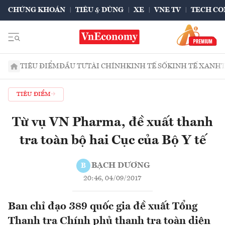
CHỨNG KHOÁN
TIÊU & DÙNG
XE
VNE TV
TECH CO
TIÊU ĐIỂM
ĐẦU TƯ
TÀI CHÍNH
KINH TẾ SỐ
KINH TẾ XANH
TIÊU ĐIỂM
Từ vụ VN Pharma, đề xuất thanh
tra toàn bộ hai Cục của Bộ Y tế
BẠCH DƯƠNG
B
20:46, 04/09/2017
Ban chỉ đạo 389 quốc gia đề xuất Tổng
Thanh tra Chính phủ thanh tra toàn diện