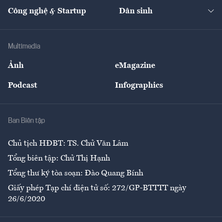
Tạp chí kinh tế Việt Nam
eMagazine
Nhà đầu tư
Du lịch
Công nghệ & Startup
Dân sinh
Tư vấn
Nông sản
Doanh nhân
Tư vấn Tiêu & Dùng
Infographics
Hạ tầng
Sức khỏe
Khung pháp lý
Doanh nghiệp
Địa phương
Thị trường
Bảo hiểm
Multimedia
Sự kiện
Nhân lực
Ảnh
eMagazine
Đẹp +
An sinh
Podcast
Infographics
Giải trí
Y tế
Nhà
Ban Biên tập
Ẩm thực
Chủ tịch HĐBT: TS. Chử Văn Lâm
Tổng biên tập: Chử Thị Hạnh
Tổng thư ký tòa soạn: Đào Quang Bính
Giấy phép Tạp chí điện tử số: 272/GP-BTTTT ngày
26/6/2020