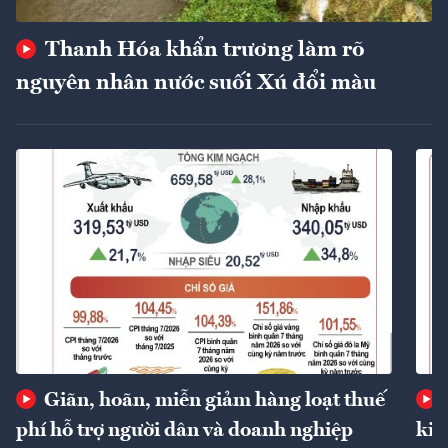
Thanh Hóa khẩn trương làm rõ
nguyên nhân nước suối Xú đổi màu
Giãn, hoãn, miễn giảm hàng loạt thuế
phí hỗ trợ người dân và doanh nghiệp
kin