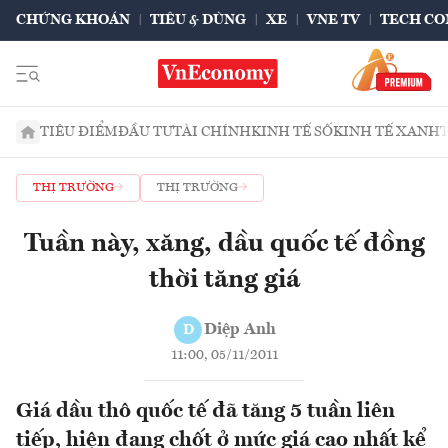
CHỨNG KHOÁN
TIÊU & DÙNG
XE
VNE TV
TECH CO
TIÊU ĐIỂM
ĐẦU TƯ
TÀI CHÍNH
KINH TẾ SỐ
KINH TẾ XANH
THỊ TRƯỜNG
THỊ TRƯỜNG
Tuần này, xăng, dầu quốc tế đồng
thời tăng giá
Diệp Anh
D
11:00, 05/11/2011
Giá dầu thô quốc tế đã tăng 5 tuần liên
tiếp, hiện đang chốt ở mức giá cao nhất kể