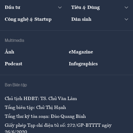
Dự án
Công nghiệp
Chuyển động 24h
Đối thoại
The Guide
Video
Đầu tư
Tiêu & Dùng
Quản trị số
Cafe BĐS
Thị trường
Kinh doanh
Kết nối
Tạp chí kinh tế Việt Nam
eMagazine
Nhà đầu tư
Du lịch
Công nghệ & Startup
Dân sinh
Tư vấn
Nông sản
Doanh nhân
Tư vấn Tiêu & Dùng
Infographics
Hạ tầng
Sức khỏe
Khung pháp lý
Doanh nghiệp
Địa phương
Thị trường
Bảo hiểm
Multimedia
Sự kiện
Nhân lực
Ảnh
eMagazine
Đẹp +
An sinh
Podcast
Infographics
Giải trí
Y tế
Nhà
Ban Biên tập
Ẩm thực
Chủ tịch HĐBT: TS. Chử Văn Lâm
Tổng biên tập: Chử Thị Hạnh
Tổng thư ký tòa soạn: Đào Quang Bính
Giấy phép Tạp chí điện tử số: 272/GP-BTTTT ngày
26/6/2020