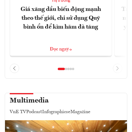
Thị trường
Giá xăng dầu biến động mạnh
Tăn
theo thế giới, chi sử dụng Quỹ
min
bình ổn để kìm hãm đà tăng
yêu
Đọc ngay
Multimedia
VnE TV
Podcast
Infographics
eMagazine