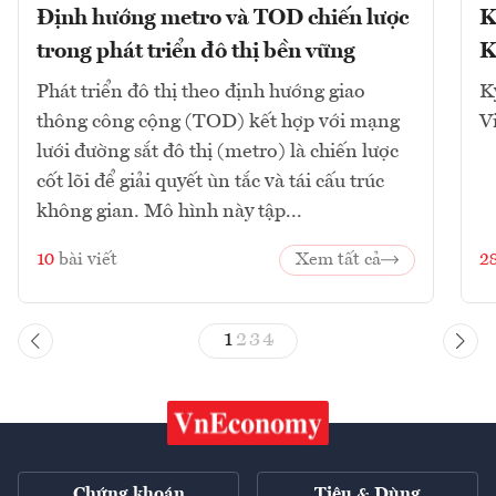
Định hướng metro và TOD chiến lược
K
trong phát triển đô thị bền vững
K
Phát triển đô thị theo định hướng giao
K
thông công cộng (TOD) kết hợp với mạng
V
lưới đường sắt đô thị (metro) là chiến lược
cốt lõi để giải quyết ùn tắc và tái cấu trúc
không gian. Mô hình này tập...
10
bài viết
Xem tất cả
2
1
2
3
4
Chứng khoán
Tiêu & Dùng