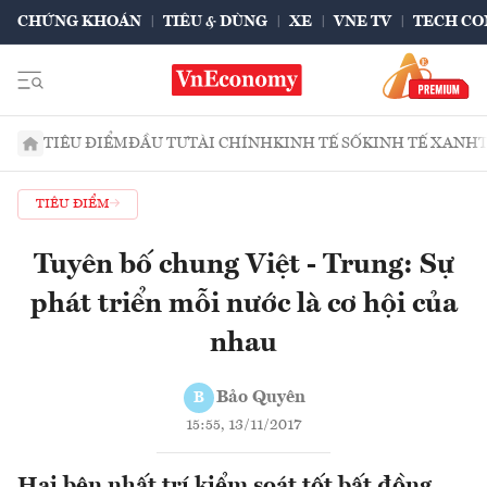
CHỨNG KHOÁN
TIÊU & DÙNG
XE
VNE TV
TECH CO
TIÊU ĐIỂM
ĐẦU TƯ
TÀI CHÍNH
KINH TẾ SỐ
KINH TẾ XANH
TIÊU ĐIỂM
Tuyên bố chung Việt - Trung: Sự
phát triển mỗi nước là cơ hội của
nhau
Bảo Quyên
B
15:55, 13/11/2017
Hai bên nhất trí kiểm soát tốt bất đồng