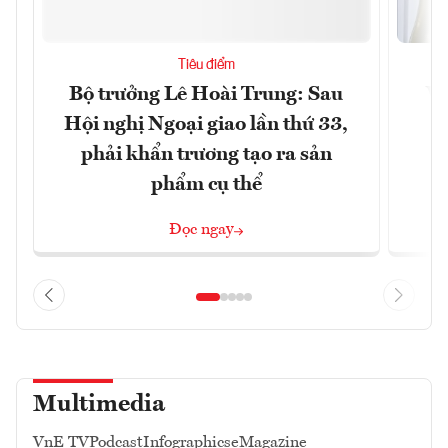
Tiêu điểm
Bộ trưởng Lê Hoài Trung: Sau
Vi
Hội nghị Ngoại giao lần thứ 33,
đ
phải khẩn trương tạo ra sản
phẩm cụ thể
Đọc ngay
Multimedia
VnE TV
Podcast
Infographics
eMagazine