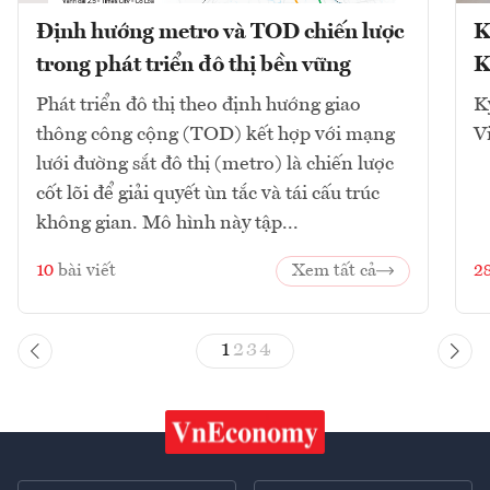
Định hướng metro và TOD chiến lược
K
trong phát triển đô thị bền vững
K
Phát triển đô thị theo định hướng giao
K
thông công cộng (TOD) kết hợp với mạng
V
lưới đường sắt đô thị (metro) là chiến lược
cốt lõi để giải quyết ùn tắc và tái cấu trúc
không gian. Mô hình này tập...
10
bài viết
Xem tất cả
2
1
2
3
4