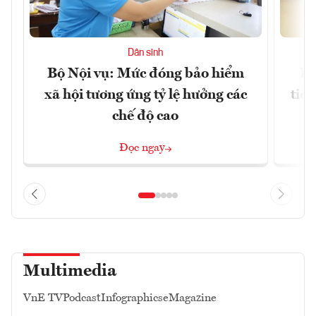
Dân sinh
Bộ Nội vụ: Mức đóng bảo hiểm
Bộ
xã hội tương ứng tỷ lệ hưởng các
tiề
chế độ cao
Đọc ngay
Multimedia
VnE TV
Podcast
Infographics
eMagazine