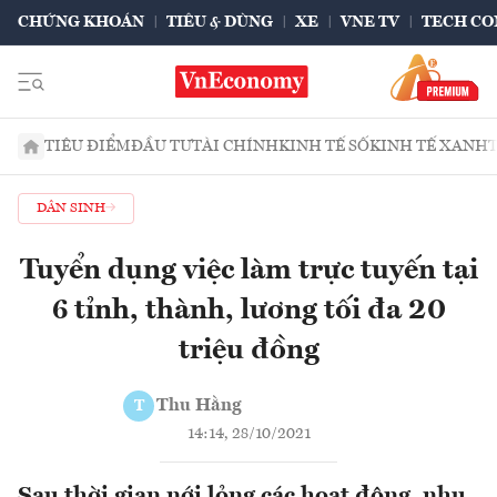
CHỨNG KHOÁN
TIÊU & DÙNG
XE
VNE TV
TECH CO
TIÊU ĐIỂM
ĐẦU TƯ
TÀI CHÍNH
KINH TẾ SỐ
KINH TẾ XANH
DÂN SINH
Tuyển dụng việc làm trực tuyến tại
6 tỉnh, thành, lương tối đa 20
triệu đồng
Thu Hằng
T
14:14, 28/10/2021
Sau thời gian nới lỏng các hoạt động, nhu