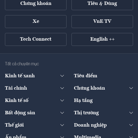
Chứng khoán
Tiêu & Dùng
Xe
VnE TV
Tech Connect
English ++
Tất cả chuyên mục
Kinh tế xanh
Tiêu điểm
Chuyển động xanh
Tài chính
Chứng khoán
Pháp lý
Ngân hàng
Doanh nghiệp niêm yết
Kinh tế số
Hạ tầng
Thương hiệu xanh
Thị trường vốn
Thị trường
Sản phẩm - Thị trường
Bất động sản
Thị trường
Diễn đàn
Thuế
Đầu tư
Tài sản số
Chính sách
Xuất nhập khẩu
Thế giới
Doanh nghiệp
Bảo hiểm
Quốc tế
Dịch vụ số
Thị trường
Khung pháp lý
Kinh tế
Chuyển động
Ấn phẩm
Multimedia