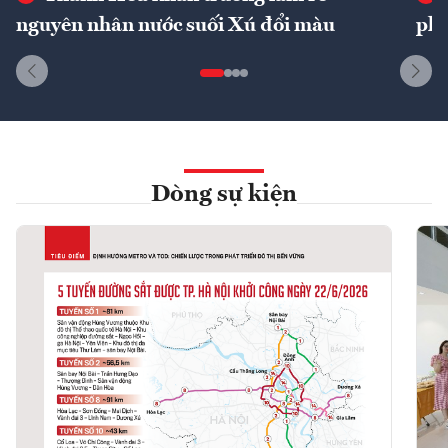
nguyên nhân nước suối Xú đổi màu
phí
Dòng sự kiện