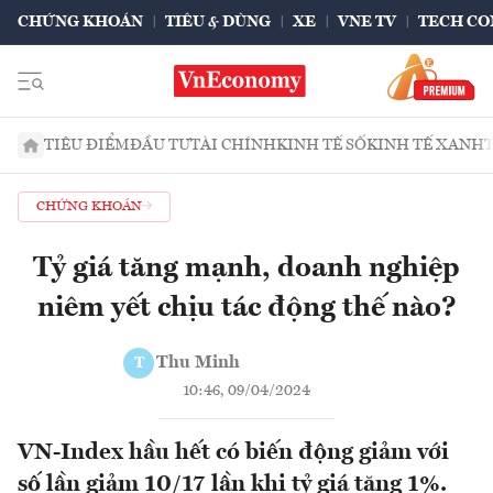
CHỨNG KHOÁN
TIÊU & DÙNG
XE
VNE TV
TECH CO
TIÊU ĐIỂM
ĐẦU TƯ
TÀI CHÍNH
KINH TẾ SỐ
KINH TẾ XANH
CHỨNG KHOÁN
Tỷ giá tăng mạnh, doanh nghiệp
niêm yết chịu tác động thế nào?
Thu Minh
T
10:46, 09/04/2024
VN-Index hầu hết có biến động giảm với
số lần giảm 10/17 lần khi tỷ giá tăng 1%.