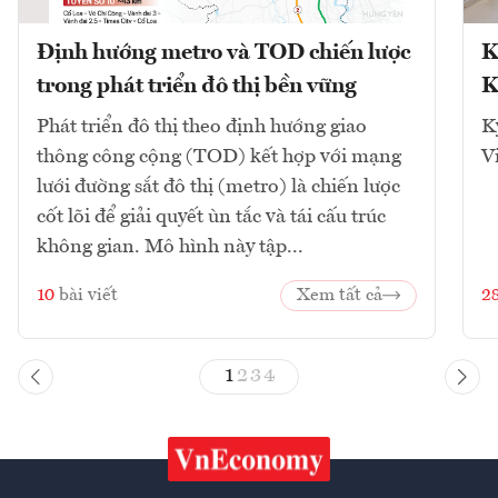
Định hướng metro và TOD chiến lược
K
trong phát triển đô thị bền vững
K
Phát triển đô thị theo định hướng giao
K
thông công cộng (TOD) kết hợp với mạng
V
lưới đường sắt đô thị (metro) là chiến lược
cốt lõi để giải quyết ùn tắc và tái cấu trúc
không gian. Mô hình này tập...
10
bài viết
Xem tất cả
2
1
2
3
4