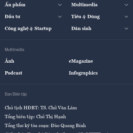
Kinh tế
Chuyển động
Ấn phẩm
Multimedia
Khung pháp lý
Start-up
Dự án
Công nghiệp
Chuyển động 24h
Đối thoại
The Guide
Video
Đầu tư
Tiêu & Dùng
Quản trị số
Cafe BĐS
Thị trường
Kinh doanh
Kết nối
Tạp chí kinh tế Việt Nam
eMagazine
Nhà đầu tư
Du lịch
Công nghệ & Startup
Dân sinh
Tư vấn
Nông sản
Doanh nhân
Tư vấn Tiêu & Dùng
Infographics
Hạ tầng
Sức khỏe
Khung pháp lý
Doanh nghiệp
Địa phương
Thị trường
Bảo hiểm
Multimedia
Sự kiện
Nhân lực
Ảnh
eMagazine
Đẹp +
An sinh
Podcast
Infographics
Giải trí
Y tế
Nhà
Ban Biên tập
Ẩm thực
Chủ tịch HĐBT: TS. Chử Văn Lâm
Tổng biên tập: Chử Thị Hạnh
Tổng thư ký tòa soạn: Đào Quang Bính