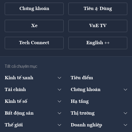
Chứng khoán
Tiêu & Dùng
Xe
VnE TV
Tech Connect
English ++
Tất cả chuyên mục
Kinh tế xanh
Tiêu điểm
Chuyển động xanh
Tài chính
Chứng khoán
Pháp lý
Ngân hàng
Doanh nghiệp niêm yết
Kinh tế số
Hạ tầng
Thương hiệu xanh
Thị trường vốn
Thị trường
Sản phẩm - Thị trường
Bất động sản
Thị trường
Diễn đàn
Thuế
Đầu tư
Tài sản số
Chính sách
Xuất nhập khẩu
Thế giới
Doanh nghiệp
Bảo hiểm
Quốc tế
Dịch vụ số
Thị trường
Khung pháp lý