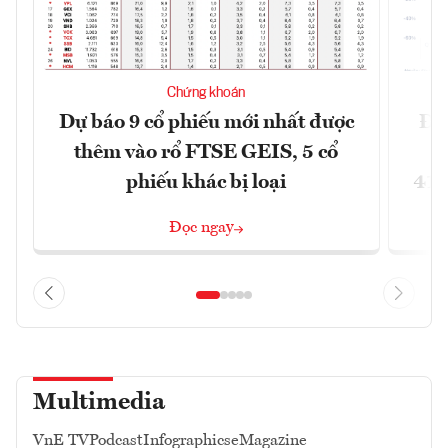
Chứng khoán
Dự báo 9 cổ phiếu mới nhất được
Đã
thêm vào rổ FTSE GEIS, 5 cổ
phiếu khác bị loại
41,
Đọc ngay
Multimedia
VnE TV
Podcast
Infographics
eMagazine