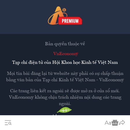
Bản quyền thuộc về
VnEconomy
Tạp chí điện tử của Hội Khoa học Kinh tế Việt Nam
Mọi tin bài đăng lại từ website này phải có sự chấp thuận
bằng văn bản của
Tạp chí Kinh tế Việt Nam - VnEconomy
Các trang liên kết ra ngoài sẽ được mở ra ở cửa sổ mới.
VnEconomy không chịu trách nhiệm nội dung các trang
ngoài.
Thiết kế và phát triển bởi
Hemera Media