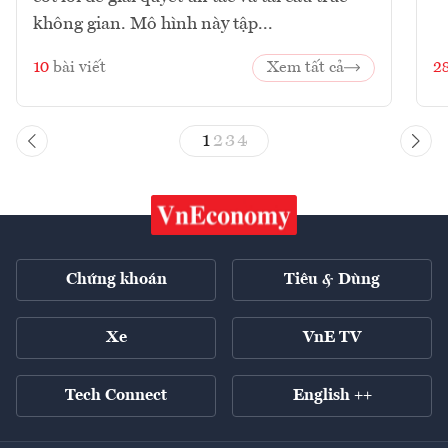
không gian. Mô hình này tập...
10
bài viết
Xem tất cả
2
1
2
3
4
Chứng khoán
Tiêu & Dùng
Xe
VnE TV
Tech Connect
English ++