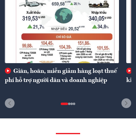
Giãn, hoãn, miễn giảm hàng loạt thuế
phí hỗ trợ người dân và doanh nghiệp
kin