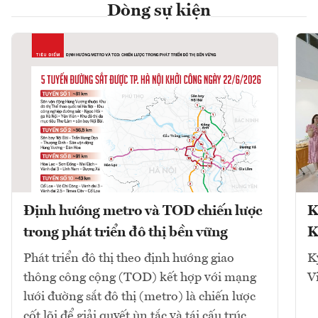
Dòng sự kiện
Định hướng metro và TOD chiến lược
K
trong phát triển đô thị bền vững
K
Phát triển đô thị theo định hướng giao
K
thông công cộng (TOD) kết hợp với mạng
V
lưới đường sắt đô thị (metro) là chiến lược
cốt lõi để giải quyết ùn tắc và tái cấu trúc