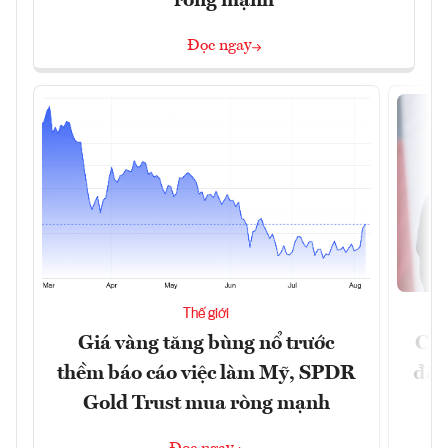
ròng mạnh
Đọc ngay
Thế giới
Giá vàng tăng bùng nổ trước
Chí
thềm báo cáo việc làm Mỹ, SPDR
đã 
Gold Trust mua ròng mạnh