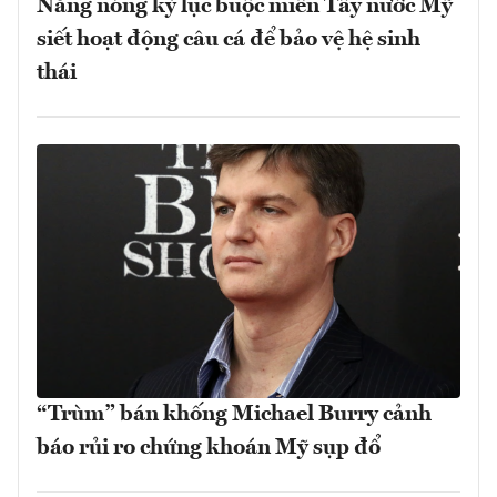
Nắng nóng kỷ lục buộc miền Tây nước Mỹ
siết hoạt động câu cá để bảo vệ hệ sinh
thái
“Trùm” bán khống Michael Burry cảnh
báo rủi ro chứng khoán Mỹ sụp đổ