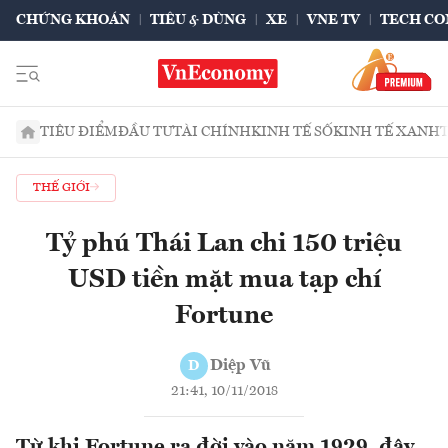
CHỨNG KHOÁN
TIÊU & DÙNG
XE
VNE TV
TECH CO
TIÊU ĐIỂM
ĐẦU TƯ
TÀI CHÍNH
KINH TẾ SỐ
KINH TẾ XANH
THẾ GIỚI
Tỷ phú Thái Lan chi 150 triệu
USD tiền mặt mua tạp chí
Fortune
Diệp Vũ
D
21:41, 10/11/2018
Từ khi Fortune ra đời vào năm 1929, đây