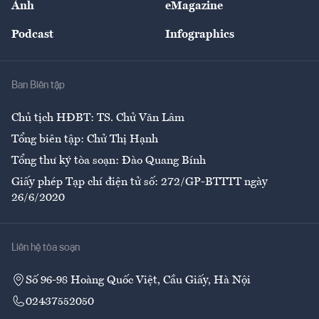
Ảnh
eMagazine
Đẹp +
An sinh
Podcast
Infographics
Giải trí
Y tế
Nhà
Ban Biên tập
Ẩm thực
Chủ tịch HĐBT: TS. Chử Văn Lâm
Tổng biên tập: Chử Thị Hạnh
Tổng thư ký tòa soạn: Đào Quang Bính
Giấy phép Tạp chí điện tử số: 272/GP-BTTTT ngày
26/6/2020
Liên hệ tòa soạn
Số 96-98 Hoàng Quốc Việt, Cầu Giấy, Hà Nội
02437552050