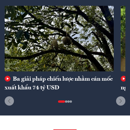
Ba giải pháp chiến lược nhằm cán mốc
xuất khẩu 74 tỷ USD
ngu