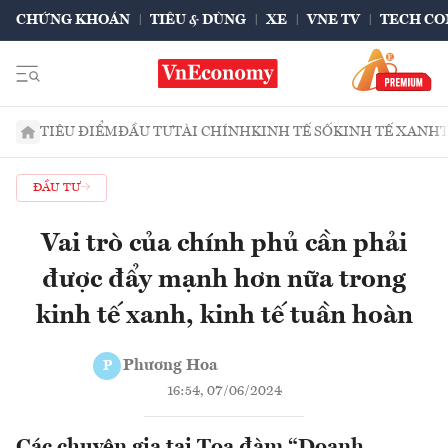
CHỨNG KHOÁN
TIÊU & DÙNG
XE
VNE TV
TECH CO
TIÊU ĐIỂM
ĐẦU TƯ
TÀI CHÍNH
KINH TẾ SỐ
KINH TẾ XANH
ĐẦU TƯ
Vai trò của chính phủ cần phải
được đẩy mạnh hơn nữa trong
kinh tế xanh, kinh tế tuần hoàn
Phương Hoa
P
16:54, 07/06/2024
Các chuyên gia tại Tọa đàm “Doanh