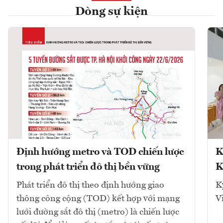
Dòng sự kiện
Định hướng metro và TOD chiến lược
K
trong phát triển đô thị bền vững
K
Phát triển đô thị theo định hướng giao
K
thông công cộng (TOD) kết hợp với mạng
V
lưới đường sắt đô thị (metro) là chiến lược