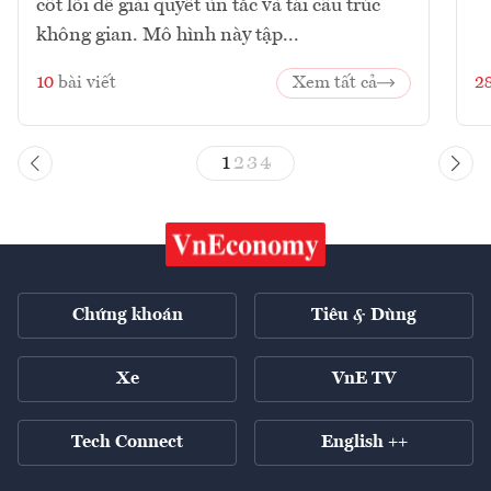
cốt lõi để giải quyết ùn tắc và tái cấu trúc
không gian. Mô hình này tập...
10
bài viết
Xem tất cả
2
1
2
3
4
Chứng khoán
Tiêu & Dùng
Xe
VnE TV
Tech Connect
English ++