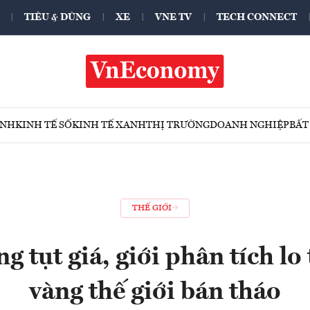
TIÊU & DÙNG
XE
VNE TV
TECH CONNECT
ÍNH
KINH TẾ SỐ
KINH TẾ XANH
THỊ TRƯỜNG
DOANH NGHIỆP
BẤT
THẾ GIỚI
 tụt giá, giới phân tích lo
vàng thế giới bán tháo