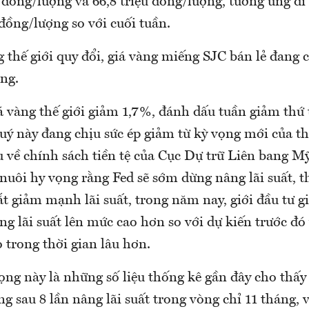
 đồng/lượng và 66,8 triệu đồng/lượng, tương ứng đi
đồng/lượng so với cuối tuần.
g thế giới quy đổi, giá vàng miếng SJC bán lẻ đang 
ng.
á vàng thế giới giảm 1,7%, đánh dấu tuần giảm thứ t
uý này đang chịu sức ép giảm từ kỳ vọng mới của th
 về chính sách tiền tệ của Cục Dự trữ Liên bang Mỹ
 nuôi hy vọng rằng Fed sẽ sớm dừng nâng lãi suất, 
t giảm mạnh lãi suất, trong năm nay, giới đầu tư g
ng lãi suất lên mức cao hơn so với dự kiến trước đó v
 trong thời gian lâu hơn.
ọng này là những số liệu thống kê gần đây cho thấy
g sau 8 lần nâng lãi suất trong vòng chỉ 11 tháng, 