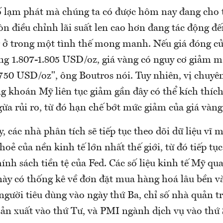
 lạm phát mà chúng ta có được hôm nay đang cho t
n điều chỉnh lãi suất len cao hơn đang tác động đ
 ở trong một tình thế mong manh. Nếu giá đóng cử
ùng 1.807-1.805 USD/oz, giá vàng có nguy cơ giảm 
750 USD/oz", ông Boutros nói. Tuy nhiên, vị chuyên
ng khoán Mỹ liên tục giảm gần đây có thể kích thí
ừa rủi ro, từ đó hạn chế bớt mức giảm của giá vàng
, các nhà phân tích sẽ tiếp tục theo dõi dữ liệu vĩ
hoẻ của nền kinh tế lớn nhất thế giới, từ đó tiếp t
ính sách tiền tệ của Fed. Các số liệu kinh tế Mỹ qu
này có thống kê về đơn đặt mua hàng hoá lâu bền v
người tiêu dùng vào ngày thứ Ba, chỉ số nhà quản 
ản xuất vào thứ Tư, và PMI ngành dịch vụ vào thứ 