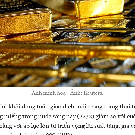
Ảnh minh hoạ - Ảnh: Reuters.
iới khởi động tuần giao dịch mới trong trạng thái 
g miếng trong nước sáng nay (27/2) giảm so với cuố
rằng với áp lực lớn từ triển vọng lãi suất tăng, giá 