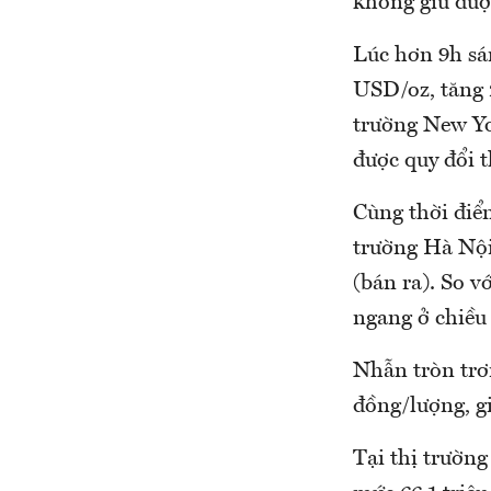
không giữ đượ
Lúc hơn 9h sán
USD/oz, tăng 2
trường New Yo
được quy đổi 
Cùng thời điể
trường Hà Nội
(bán ra). So v
ngang ở chiều
Nhẫn tròn trơn
đồng/lượng, g
Tại thị trườn