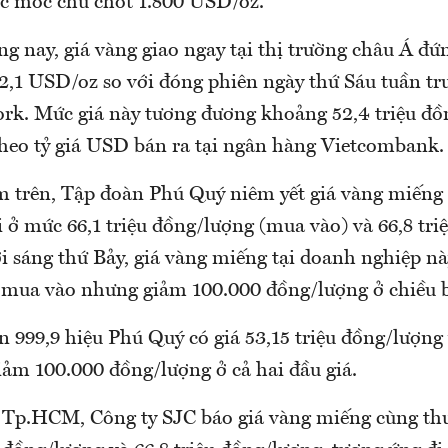
c mốc chủ chốt 1.800 USD/oz.
g nay, giá vàng giao ngay tại thị trường châu Á đứn
,1 USD/oz so với đóng phiên ngày thứ Sáu tuần trư
rk. Mức giá này tương đương khoảng 52,4 triệu đồ
theo tỷ giá USD bán ra tại ngân hàng Vietcombank.
m trên, Tập đoàn Phú Quý niêm yết giá vàng miếng 
 ở mức 66,1 triệu đồng/lượng (mua vào) và 66,8 tri
ới sáng thứ Bảy, giá vàng miếng tại doanh nghiệp nà
 mua vào nhưng giảm 100.000 đồng/lượng ở chiều b
 999,9 hiệu Phú Quý có giá 53,15 triệu đồng/lượng 
iảm 100.000 đồng/lượng ở cả hai đầu giá.
g Tp.HCM, Công ty SJC báo giá vàng miếng cùng th