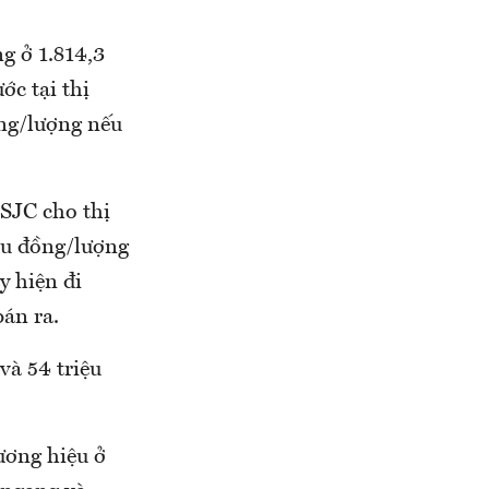
g ở 1.814,3
ớc tại thị
ng/lượng nếu
SJC cho thị
ệu đồng/lượng
y hiện đi
án ra.
và 54 triệu
ương hiệu ở