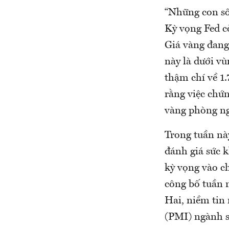
“Những con số
Kỳ vọng Fed cò
Giá vàng đang
này là dưới v
thậm chí về 1.
rằng việc chứ
vàng phòng ng
Trong tuần này
đánh giá sức k
kỳ vọng vào ch
công bố tuần 
Hai, niềm tin 
(PMI) ngành s