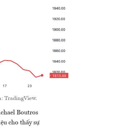
n: TradingView.
ichael Boutros
iệu cho thấy sự