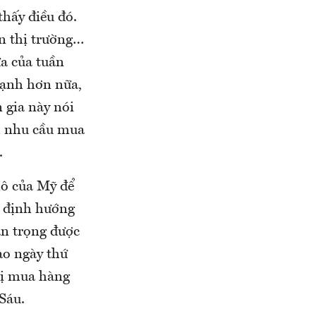
hấy điều đó.
ến thị trường…
a của tuần
mạnh hơn nữa,
 gia này nói
ch nhu cầu mua
.
 mô của Mỹ để
ục định hướng
an trọng được
ào ngày thứ
trị mua hàng
Sáu.