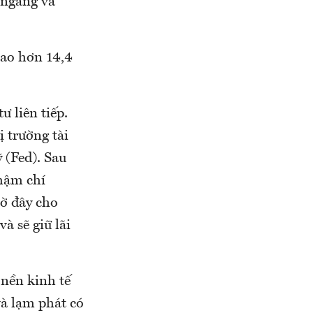
 ngang và
cao hơn 14,4
ư liên tiếp.
ị trường tài
 (Fed). Sau
thậm chí
iờ đây cho
à sẽ giữ lãi
 nền kinh tế
và lạm phát có