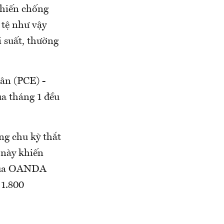
chiến chống
 tệ như vậy
i suất, thường
ân (PCE) -
ủa tháng 1 đều
ong chu kỳ thắt
 này khiến
 của OANDA
 1.800