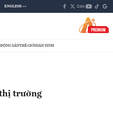
ENGLISH ++
 ĐỘNG SẢN
THẾ GIỚI
DÂN SINH
 thị trường