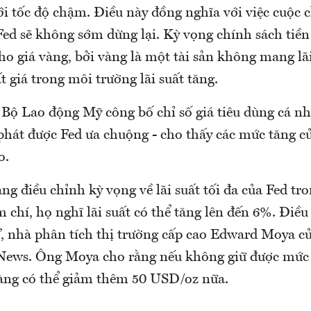
i tốc độ chậm. Điều này đồng nghĩa với việc cuộc 
Fed sẽ không sớm dừng lại. Kỳ vọng chính sách tiền
ho giá vàng, bởi vàng là một tài sản không mang lã
t giá trong môi trường lãi suất tăng.
Bộ Lao động Mỹ công bố chỉ số giá tiêu dùng cá nh
phát được Fed ưa chuộng - cho thấy các mức tăng c
o.
ng điều chỉnh kỳ vọng về lãi suất tối đa của Fed tr
 chí, họ nghĩ lãi suất có thể tăng lên đến 6%. Điều
”, nhà phân tích thị trường cấp cao Edward Moya
 News. Ông Moya cho rằng nếu không giữ được mức
àng có thể giảm thêm 50 USD/oz nữa.