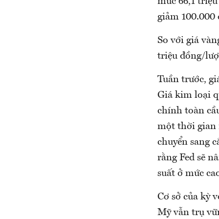
mức 66,1 triệu
giảm 100.000 
So với giá vàn
triệu đồng/lượ
Tuần trước, gi
Giá kim loại q
chính toàn cầu
một thời gian
chuyển sang cắ
rằng Fed sẽ nâ
suất ở mức cao
Cơ sở của kỳ v
Mỹ vẫn trụ vữn