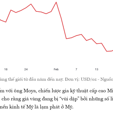
vàng thế giới từ đầu năm đến nay. Đơn vị: USD/oz - Nguồ
m với ông Moya, chiến lược gia kỹ thuật cấp cao M
cho rằng giá vàng đang bị “vùi dập” bởi những số l
 nền kinh tế Mỹ là lạm phát ở Mỹ.