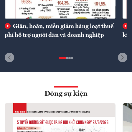
Giãn, hoãn, miễn giảm hàng loạt thuế
phí hỗ trợ người dân và doanh nghiệp
kin
Dòng sự kiện