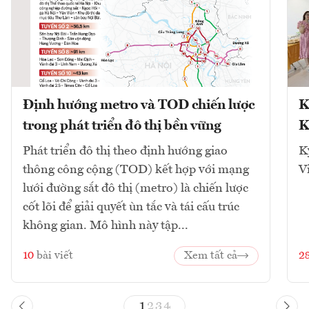
Định hướng metro và TOD chiến lược
K
trong phát triển đô thị bền vững
K
Phát triển đô thị theo định hướng giao
K
thông công cộng (TOD) kết hợp với mạng
V
lưới đường sắt đô thị (metro) là chiến lược
cốt lõi để giải quyết ùn tắc và tái cấu trúc
không gian. Mô hình này tập...
10
bài viết
Xem tất cả
2
1
2
3
4