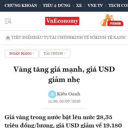
CHỨNG KHOÁN
TIÊU & DÙNG
XE
VNE TV
TECH CO
TIÊU ĐIỂM
ĐẦU TƯ
TÀI CHÍNH
KINH TẾ SỐ
KINH TẾ XANH
NGÂN HÀNG
TÀI CHÍNH
Vàng tăng giá mạnh, giá USD
giảm nhẹ
Kiều Oanh
K
11:30, 08/07/2010
Giá vàng trong nước bật lên mức 28,35
triệu đồng/lượng, giá USD giảm về 19.180