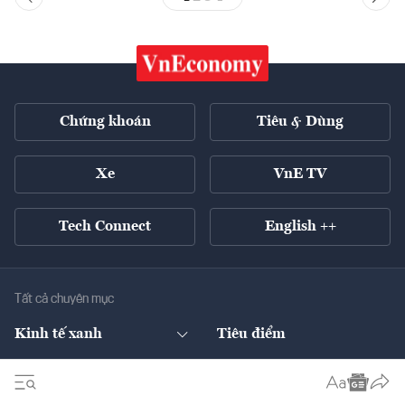
Chứng khoán
Tiêu & Dùng
Xe
VnE TV
Tech Connect
English ++
Tất cả chuyên mục
Kinh tế xanh
Tiêu điểm
Chuyển động xanh
Tài chính
Chứng khoán
Pháp lý
Ngân hàng
Doanh nghiệp niêm yết