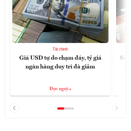
Tài chính
Giá USD tự do chạm đáy, tỷ giá
Sửa 
ngân hàng duy trì đà giảm
20
Đọc ngay