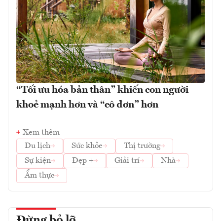
“Tối ưu hóa bản thân” khiến con người
khoẻ mạnh hơn và “cô đơn” hơn
Xem thêm
Du lịch
Sức khỏe
Thị trường
Sự kiện
Đẹp +
Giải trí
Nhà
Ẩm thực
Đừng bỏ lỡ