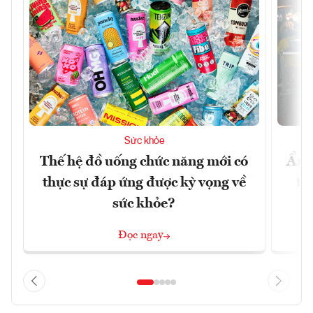
Sức khỏe
Thế hệ đồ uống chức năng mới có
Ẩm 
thực sự đáp ứng được kỳ vọng về
tê
sức khỏe?
Đọc ngay