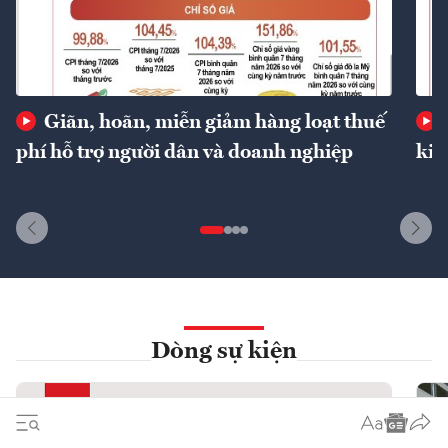
Giãn, hoãn, miễn giảm hàng loạt thuế
phí hỗ trợ người dân và doanh nghiệp
kin
Dòng sự kiện