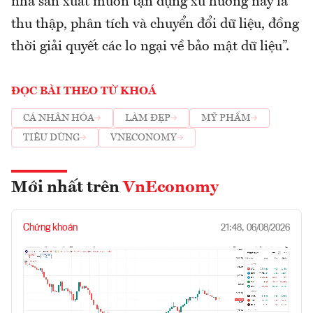
nhà sản xuất muốn tận dụng xu hướng này là
thu thập, phân tích và chuyển đổi dữ liệu, đồng
thời giải quyết các lo ngại về bảo mật dữ liệu”.
ĐỌC BÀI THEO TỪ KHOÁ
CÁ NHÂN HÓA
LÀM ĐẸP
MỸ PHẨM
TIÊU DÙNG
VNECONOMY
Mới nhất trên
VnEconomy
Chứng khoán
21:48, 06/08/2026