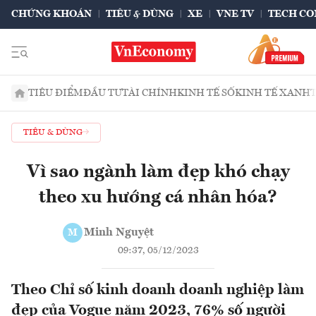
CHỨNG KHOÁN
TIÊU & DÙNG
XE
VNE TV
TECH CO
TIÊU ĐIỂM
ĐẦU TƯ
TÀI CHÍNH
KINH TẾ SỐ
KINH TẾ XANH
TIÊU & DÙNG
Vì sao ngành làm đẹp khó chạy
theo xu hướng cá nhân hóa?
Minh Nguyệt
M
09:37, 05/12/2023
Theo Chỉ số kinh doanh doanh nghiệp làm
đẹp của Vogue năm 2023, 76% số người