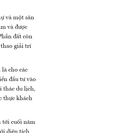
hự và một sân
ăm và được
Phần đất còn
thao giải trí
 là cho các
iền đầu tư vào
 thác du lịch,
c thực khách
 tới cuối năm
ới diện tích