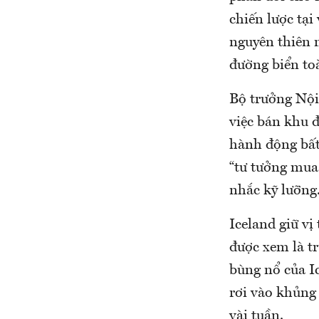
chiến lược tại
nguyên thiên n
đường biển to
Bộ trưởng Nội
việc bán khu 
hành động bất
“tư tưởng mua 
nhắc kỹ lưỡng
Iceland giữ vị
được xem là t
bùng nổ của I
rơi vào khủng
vài tuần.