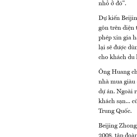
nhỏ ở đó".
Dự kiến Beiji
gôn trên diện
phép xin gia 
lại sẽ được dù
cho khách du l
Ông Huang cho 
nhà mua giàu c
dự án. Ngoài r
khách sạn... 
Trung Quốc.
Beijing Zhong
2008, tập đoàn