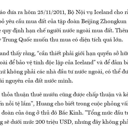
áo đưa ra hôm 25/11/2011, Bộ Nội vụ Iceland cho rằ
bỏ yêu cầu mua đất của tập đoàn Beijing Zhongkun l
c quy định hạn chế người nước ngoài mua đất. Thê
y Trung Quốc muốn thu mua có diện tích quá lớn.
and thấy rằng, “cần thiết phải giới hạn quyền sở hữ
ài để bảo vệ tính độc lập của Iceland” và để đảm 
hứ không phải các nhà đầu tư nước ngoài, có thể đ
tài nguyên của đất nước mình.
ì thỏa thuận thuê mướn cũng được chấp thuận và kế
n nỗi tệ lắm", Huang cho biết trong cuộc phỏng vấ
 đoàn của ông ở thủ đô Bắc Kinh. "Tổng mức đầu t
ng sẽ dưới mức 200 triệu USD, nhưng đây không phả