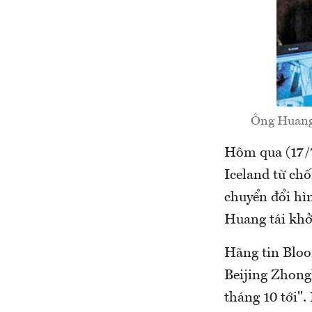
Ông Huang 
Hôm qua (17/7
Iceland từ chố
chuyển đổi hì
Huang tái khở
Hãng tin Bloo
Beijing Zhong
tháng 10 tới".