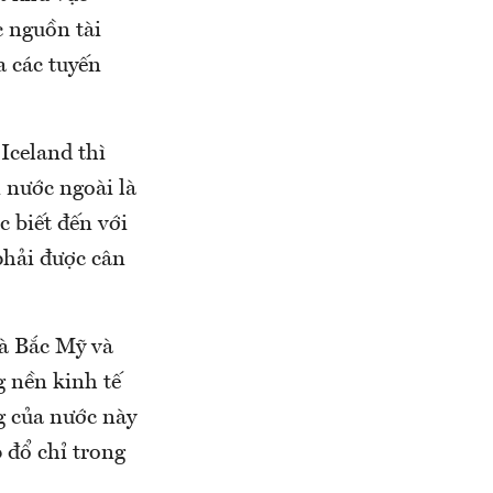
c nguồn tài
a các tuyến
Iceland thì
 nước ngoài là
 biết đến với
phải được cân
và Bắc Mỹ và
 nền kinh tế
g của nước này
 đổ chỉ trong