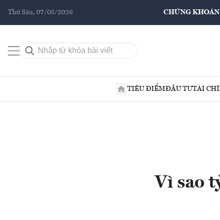
Thứ Sáu, 07/08/2026
CHỨNG KHOÁN
TIÊU ĐIỂM
ĐẦU TƯ
TÀI CH
Vì sao 