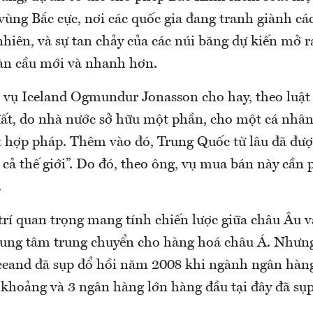
 vùng Bắc cực, nơi các quốc gia đang tranh giành cá
hiên, và sự tan chảy của các núi băng dự kiến mở r
àn cầu mới và nhanh hơn.
 vụ Iceland Ogmundur Jonasson cho hay, theo luật 
đất, do nhà nước sở hữu một phần, cho một cá nhân
 hợp pháp. Thêm vào đó, Trung Quốc từ lâu đã được
cả thế giới”. Do đó, theo ông, vụ mua bán này cần 
.
 trí quan trọng mang tính chiến lược giữa châu Âu 
rung tâm trung chuyển cho hàng hoá châu Á. Nhưng
ceand đã sụp đổ hồi năm 2008 khi ngành ngân hàn
 khoảng và 3 ngân hàng lớn hàng đầu tại đây đã sụp