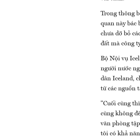
Trong thông b
quan này bác 
chưa dỡ bỏ cá
đất mà công t
Bộ Nội vụ Icel
người nước ngo
dân Iceland, c
từ các nguồn 
"Cuối cùng th
cùng không đế
văn phòng tập
tôi có khả nă