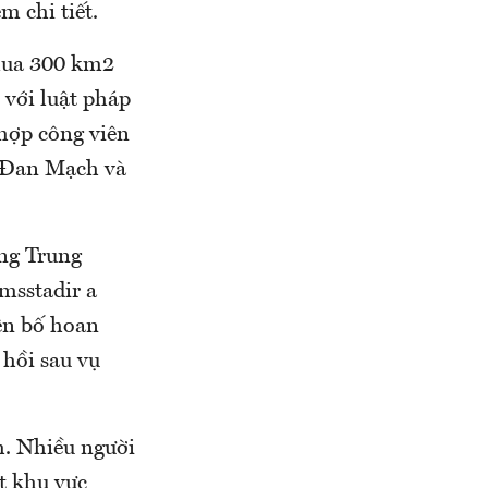
 chi tiết.
 mua 300 km2
 với luật pháp
 hợp công viên
ư Đan Mạch và
ng Trung
msstadir a
ên bố hoan
 hồi sau vụ
ch. Nhiều người
t khu vực