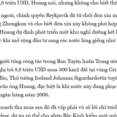
,8 triệu USD, Huang nói, nhưng không cho biết thêm
ngoái, chính quyền Reykjavik đã từ chối đơn xin
ng Zhongkun và cho biết đơn xin này không phù hợp
ú Huang dự định phát triển một khu nghỉ dưỡng kết
ớc khi mở rộng đầu tư sang các nước láng giềng nh
ười từng công tác trong Ban Tuyên huấn Trung ươ
ghị trả 8,8 triệu USD mua 300 km2 đất tại vùng Gri
đầu, Thủ tướng Iceland Johanna Sigurdardottir tuy
của ông Huang, đặc biệt là khi nước này đang phục
 ngân hàng năm 2008.
hoạch thu mua sau đó đã vấp phải vô số lời chỉ trí
rằng, dự án có thể cho phép Bắc Kinh kiểm soát mộ