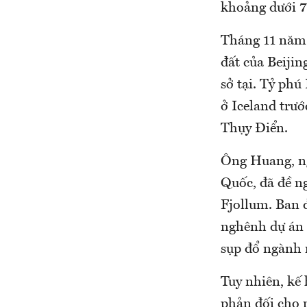
khoảng dưới 7
Tháng 11 năm 
đất của Beiji
sở tại. Tỷ ph
ở Iceland trư
Thụy Điển.
Ông Huang, ng
Quốc, đã đề n
Fjollum. Ban 
nghênh dự án 
sụp đổ ngành
Tuy nhiên, kế 
phản đối cho 