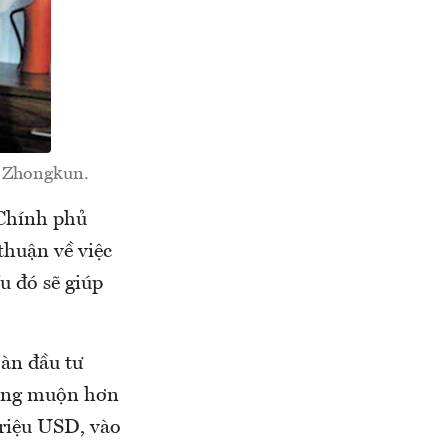
g Zhongkun.
 Chính phủ
thuận về việc
u đó sẽ giúp
àn đầu tư
hông muộn hơn
triệu USD, vào