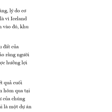
ng, lý do cơ
à vì Iceland
m vào đó, khu
u đất của
bảo rằng người
ược hưởng lợi
t quả cuối
n hôm qua tại
ư của chúng
i là một dự án