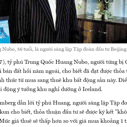
Nubo, 56 tuổi, là người sáng lập Tập đoàn đầu tư Beijin
), tỷ phú Trung Quốc Huang Nubo, người từng bị
i bán đất hồi năm ngoái, cho biết đã đạt được thỏa 
nh thức từ mua sang thuê khu bất động sản này. Điề
i động ý tưởng khu nghỉ dưỡng ở Iceland.
mberg dẫn lời tỷ phú Huang, người sáng lập Tập đo
kun cho biết, thỏa thuận đầu tư sẽ được ký kết "k
 Mức giá thuê sẽ thấp hơn so với giá mua khoảng 1 