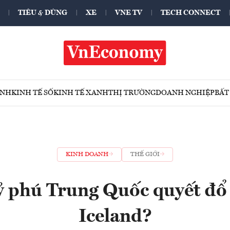
TIÊU & DÙNG
XE
VNE TV
TECH CONNECT
ÍNH
KINH TẾ SỐ
KINH TẾ XANH
THỊ TRƯỜNG
DOANH NGHIỆP
BẤT
KINH DOANH
THẾ GIỚI
tỷ phú Trung Quốc quyết đổ 
Iceland?