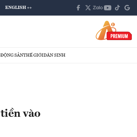
ENGLISH ++
 ĐỘNG SẢN
THẾ GIỚI
DÂN SINH
tiền vào