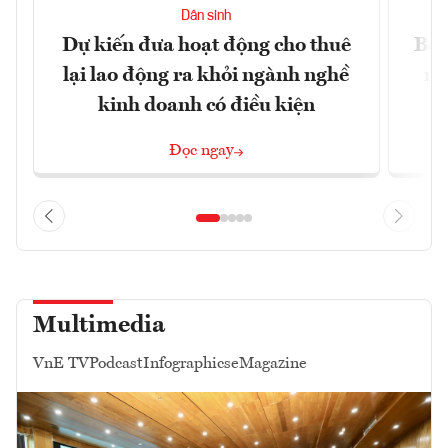
Dân sinh
Dự kiến đưa hoạt động cho thuê
Bộ 
lại lao động ra khỏi ngành nghề
ng
kinh doanh có điều kiện
Đọc ngay
Multimedia
VnE TV
Podcast
Infographics
eMagazine