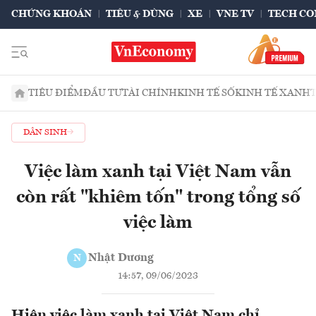
CHỨNG KHOÁN
TIÊU & DÙNG
XE
VNE TV
TECH CO
TIÊU ĐIỂM
ĐẦU TƯ
TÀI CHÍNH
KINH TẾ SỐ
KINH TẾ XANH
DÂN SINH
Việc làm xanh tại Việt Nam vẫn
còn rất "khiêm tốn" trong tổng số
việc làm
Nhật Dương
N
14:57, 09/06/2023
Hiện việc làm xanh tại Việt Nam chỉ