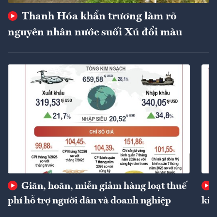
Thanh Hóa khẩn trương làm rõ
nguyên nhân nước suối Xú đổi màu
Giãn, hoãn, miễn giảm hàng loạt thuế
phí hỗ trợ người dân và doanh nghiệp
kin