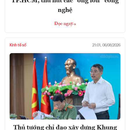
TP.HCM, thu hút các “ông lớn” công
nghệ
Đọc ngay
Kinh tế số
21:01, 06/08/2026
Thủ tướng chỉ đạo xây dựng Khung