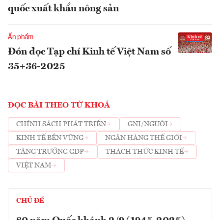
quốc xuất khẩu nông sản
Ấn phẩm
Đón đọc Tạp chí Kinh tế Việt Nam số
35+36-2025
ĐỌC BÀI THEO TỪ KHOÁ
CHÍNH SÁCH PHÁT TRIỂN
GNI/NGƯỜI
KINH TẾ BỀN VỮNG
NGÂN HÀNG THẾ GIỚI
TĂNG TRƯỞNG GDP
THÁCH THỨC KINH TẾ
VIỆT NAM
CHỦ ĐỀ