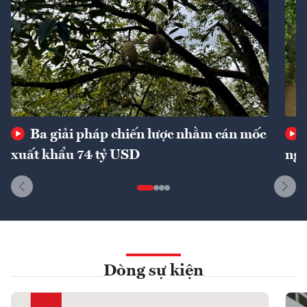
Ba giải pháp chiến lược nhằm cán mốc
xuất khẩu 74 tỷ USD
ngu
Dòng sự kiện