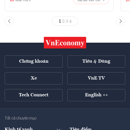
10
bài viết
Xem tất cả
2
1
2
3
4
Chứng khoán
Tiêu & Dùng
Xe
VnE TV
Tech Connect
English ++
Tất cả chuyên mục
Kinh tế xanh
Tiêu điểm