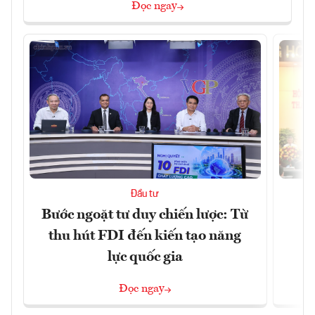
Đọc ngay
Đầu tư
Bước ngoặt tư duy chiến lược: Từ
Đ
thu hút FDI đến kiến tạo năng
h
lực quốc gia
Đọc ngay