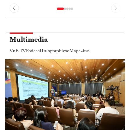
Multimedia
VnE TV
Podcast
Infographics
eMagazine