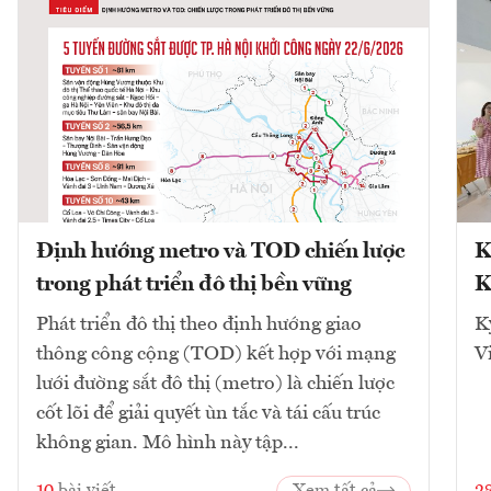
Định hướng metro và TOD chiến lược
K
trong phát triển đô thị bền vững
K
Phát triển đô thị theo định hướng giao
K
thông công cộng (TOD) kết hợp với mạng
V
lưới đường sắt đô thị (metro) là chiến lược
cốt lõi để giải quyết ùn tắc và tái cấu trúc
không gian. Mô hình này tập...