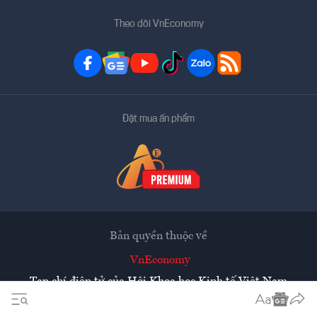
Theo dõi VnEconomy
Đặt mua ấn phẩm
Bản quyền thuộc về
VnEconomy
Tạp chí điện tử của Hội Khoa học Kinh tế Việt Nam
Mọi tin bài đăng lại từ website này phải có sự chấp thuận