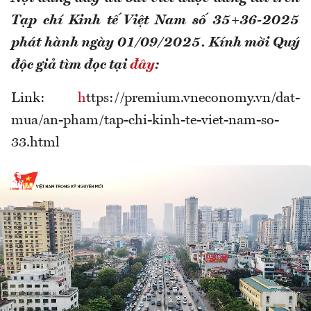
Tạp chí Kinh tế Việt Nam số 35+36-2025
phát hành ngày 01/09/2025. Kính mời Quý
độc giả tìm đọc tại
đây
:
Link:
h
ttps://premium.vneconomy.vn/dat-
mua/an-pham/tap-chi-kinh-te-viet-nam-so-
33.html