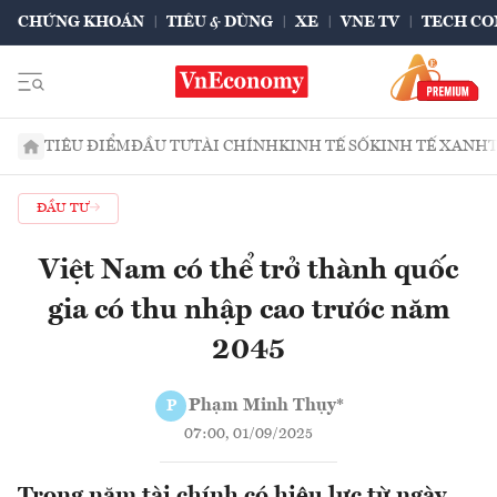
CHỨNG KHOÁN
TIÊU & DÙNG
XE
VNE TV
TECH CO
TIÊU ĐIỂM
ĐẦU TƯ
TÀI CHÍNH
KINH TẾ SỐ
KINH TẾ XANH
ĐẦU TƯ
Việt Nam có thể trở thành quốc
gia có thu nhập cao trước năm
2045
Phạm Minh Thụy*
P
07:00, 01/09/2025
Trong năm tài chính có hiệu lực từ ngày