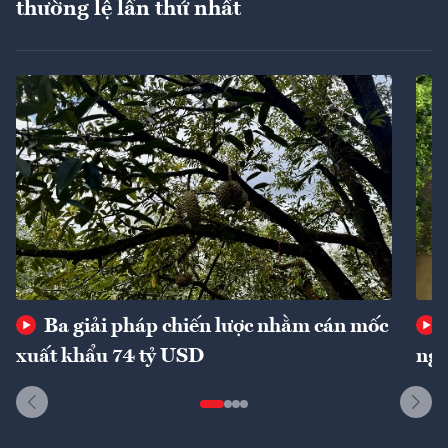
thường lệ lần thứ nhất
Ba giải pháp chiến lược nhằm cán mốc
xuất khẩu 74 tỷ USD
ngu