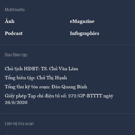
Doanh nghiệp
Địa phương
Thị trường
Bảo hiểm
Multimedia
Sự kiện
Nhân lực
Ảnh
eMagazine
Đẹp +
An sinh
Podcast
Infographics
Giải trí
Y tế
Nhà
Ban Biên tập
Ẩm thực
Chủ tịch HĐBT: TS. Chử Văn Lâm
Tổng biên tập: Chử Thị Hạnh
Tổng thư ký tòa soạn: Đào Quang Bính
Giấy phép Tạp chí điện tử số: 272/GP-BTTTT ngày
26/6/2020
Liên hệ tòa soạn