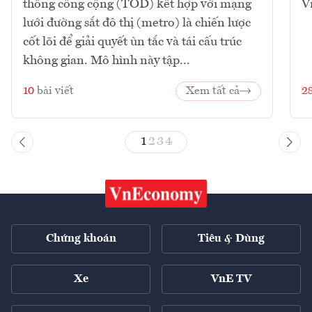
thông công cộng (TOD) kết hợp với mạng
V
lưới đường sắt đô thị (metro) là chiến lược
cốt lõi để giải quyết ùn tắc và tái cấu trúc
không gian. Mô hình này tập...
10
bài viết
Xem tất cả
2
1
2
3
4
Chứng khoán
Tiêu & Dùng
Xe
VnE TV