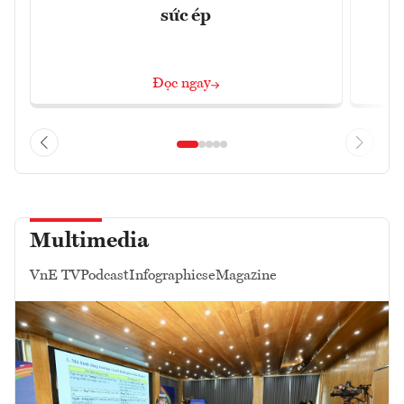
sức ép
Đọc ngay
Multimedia
VnE TV
Podcast
Infographics
eMagazine