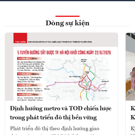
Dòng sự kiện
Định hướng metro và TOD chiến lược
K
trong phát triển đô thị bền vững
K
Phát triển đô thị theo định hướng giao
K