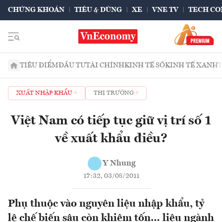
CHỨNG KHOÁN
TIÊU & DÙNG
XE
VNE TV
TECH CO
TIÊU ĐIỂM
ĐẦU TƯ
TÀI CHÍNH
KINH TẾ SỐ
KINH TẾ XANH
XUẤT NHẬP KHẨU
THỊ TRƯỜNG
Việt Nam có tiếp tục giữ vị trí số 1
về xuất khẩu điều?
Y Nhung
17:32, 03/08/2011
Phụ thuộc vào nguyên liệu nhập khẩu, tỷ
lệ chế biến sâu còn khiêm tốn… liệu ngành