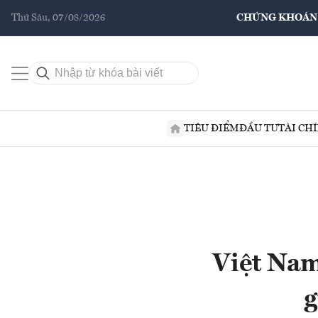
Thứ Sáu, 07/08/2026
CHỨNG KHOÁN
TIÊU ĐIỂM
ĐẦU TƯ
TÀI CH
Việt Nam
g