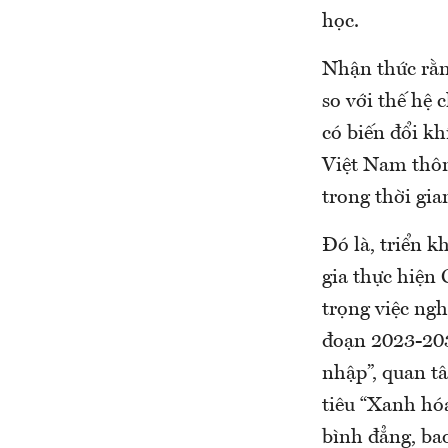
học.
Nhận thức rằn
so với thế hệ 
có biến đổi kh
Việt Nam thôn
trong thời gian
Đó là, triển k
gia thực hiện
trọng việc ngh
đoạn 2023-203
nhập”, quan t
tiêu “Xanh hóa
bình đẳng, ba