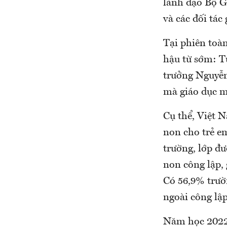
lãnh đạo Bộ G
và các đối tác 
Tại phiên toàn
hậu từ sớm: T
trưởng Nguyễn
mà giáo dục m
Cụ thể, Việt 
non cho trẻ e
trường, lớp đ
non công lập,
Có 56,9% trườ
ngoài công lậ
Năm học 2022-