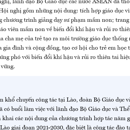
nghị, lãnh đạo Bộ Giáo dục các nước ASEAN đã thô
Hội nghị gồm những nội dung: tích hợp giáo dục v
g chương trình giảng dạy sư phạm mầm non; trang b
áo viên mầm non về biến đổi khí hậu và rủi ro thiên
a cha mẹ của trẻ tạo ra môi trường giáo dục thống 
 gia đình và cộng đồng, tạo cơ hội cho trẻ em học 
ng phó với biến đổi khí hậu và rủi ro thiên tai hiệu
ền vững.
n khổ chuyến công tác tại Lào, đoàn Bộ Giáo dục v
 có buổi làm việc với lãnh đạo Bộ Giáo dục và Thể
ển khai các nội dung của chương trình hợp tác năm 
Lào giai đoạn 2021-2030, đặc biệt là công tác đào 