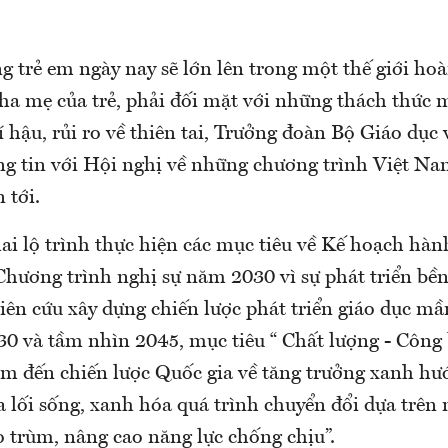
g trẻ em ngày nay sẽ lớn lên trong một thế giới ho
cha mẹ của trẻ, phải đối mặt với những thách thức 
í hậu, rủi ro về thiên tai, Trưởng đoàn Bộ Giáo dục
g tin với Hội nghị về những chương trình Việt Nam
 tới.
hai lộ trình thực hiện các mục tiêu về Kế hoạch hà
 Chương trình nghị sự năm 2030 vì sự phát triển bề
iên cứu xây dựng chiến lược phát triển giáo dục m
0 và tầm nhìn 2045, mục tiêu “ Chất lượng - Công
âm đến chiến lược Quốc gia về tăng trưởng xanh h
 lối sống, xanh hóa quá trình chuyển đổi dựa trên 
o trùm, nâng cao năng lực chống chịu”.