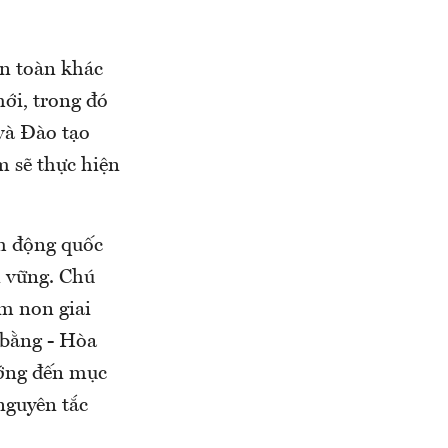
àn toàn khác
mới, trong đó
 và Đào tạo
 sẽ thực hiện
nh động quốc
n vững. Chú
ầm non giai
 bằng - Hòa
ướng đến mục
nguyên tắc