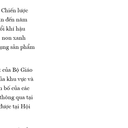
 Chiến lược
hìn đến năm
ổi khí hậu
m non xanh
 dụng sản phẩm
 của Bộ Giáo
ủa khu vực và
n bố của các
thông qua tại
được tại Hội