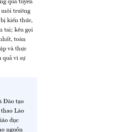
ng qua tuyên
ì môi trường
ị kiến thức,
 tai; kêu gọi
nhất, toàn
tập và thực
 quả vì sự
à Đào tạo
 thao Lào
giáo dục
tạo nguồn