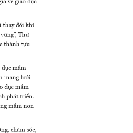
ia về giáo dục
i thay đổi khí
 vững”, Thứ
c thành tựu
áo dục mầm
ch mạng lưới
iáo dục mầm
h phát triển.
rường mầm non
ỡng, chăm sóc,