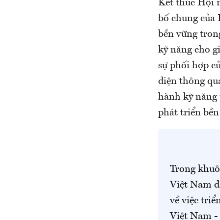
Kết thúc Hội 
bố chung của 
bền vững tron
kỹ năng cho gi
sự phối hợp củ
diện thông qua
hành kỹ năng ứ
phát triển b
Trong khuô
Việt Nam đã
về việc tri
Việt Nam - 