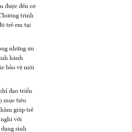
em được đến cơ
 Chương trình
ó trẻ em tại
rong những ưu
rình hành
ác bảo vệ môi
hỉ đạo triển
p mục tiêu
nhằm giúp trẻ
nghi với
 dạng sinh