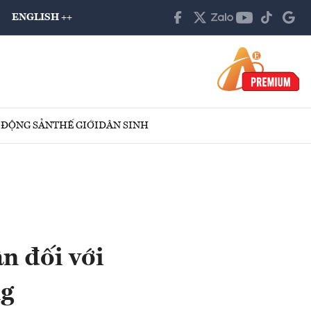
ENGLISH ++
 ĐỘNG SẢN
THẾ GIỚI
DÂN SINH
n đối với
ng