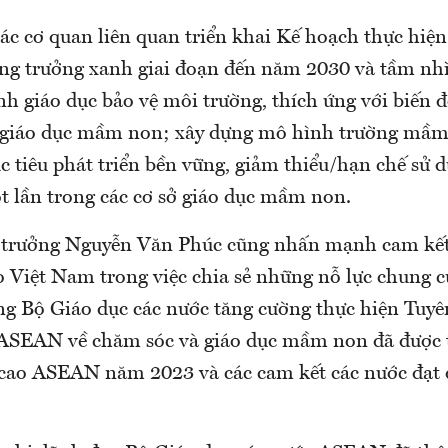
ác cơ quan liên quan triển khai Kế hoạch thực hiện
ăng trưởng xanh giai đoạn đến năm 2030 và tầm n
h giáo dục bảo vệ môi trường, thích ứng với biến đ
c giáo dục mầm non; xây dựng mô hình trường mầ
 tiêu phát triển bền vững, giảm thiểu/hạn chế sử
 lần trong các cơ sở giáo dục mầm non.
 trưởng Nguyễn Văn Phúc cũng nhấn mạnh cam kết
o Việt Nam trong việc chia sẻ những nỗ lực chung c
g Bộ Giáo dục các nước tăng cường thực hiện Tuyê
ASEAN về chăm sóc và giáo dục mầm non đã được 
cao ASEAN năm 2023 và các cam kết các nước đạt 