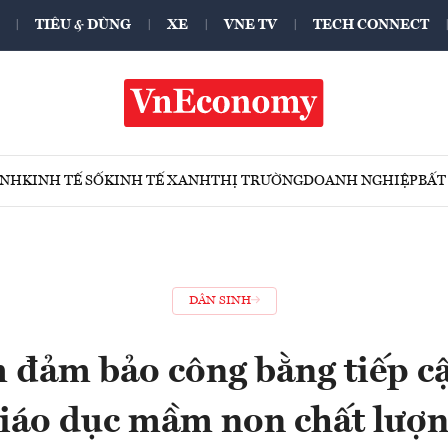
TIÊU & DÙNG
XE
VNE TV
TECH CONNECT
ÍNH
KINH TẾ SỐ
KINH TẾ XANH
THỊ TRƯỜNG
DOANH NGHIỆP
BẤT
DÂN SINH
 đảm bảo công bằng tiếp cậ
iáo dục mầm non chất lượ