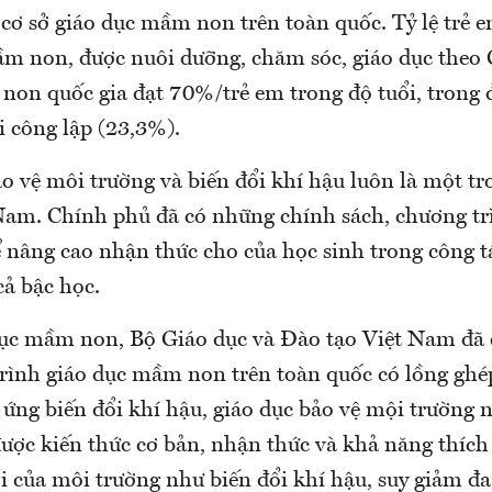
 cơ sở giáo dục mầm non trên toàn quốc. Tỷ lệ trẻ 
ầm non, được nuôi dưỡng, chăm sóc, giáo dục theo
non quốc gia đạt 70%/trẻ em trong độ tuổi, trong đ
i công lập (23,3%).
ảo vệ môi trường và biến đổi khí hậu luôn là một t
 Nam. Chính phủ đã có những chính sách, chương t
ể nâng cao nhận thức cho của học sinh trong công t
cả bậc học.
dục mầm non, Bộ Giáo dục và Đào tạo Việt Nam đã c
rình giáo dục mầm non trên toàn quốc có lồng ghé
 ứng biến đổi khí hậu, giáo dục bảo vệ mội trường 
ợc kiến thức cơ bản, nhận thức và khả năng thích 
i của môi trường như biến đổi khí hậu, suy giảm đa