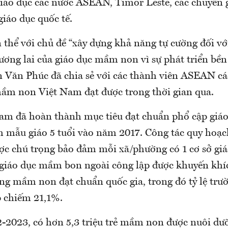
iáo dục các nước ASEAN, Timor Leste, các chuyên g
giáo dục quốc tế.
 thể với chủ đề “xây dựng khả năng tự cường đối vớ
ương lai của giáo dục mầm non vì sự phát triển bền
 Văn Phúc đã chia sẻ với các thành viên ASEAN cá
ầm non Việt Nam đạt được trong thời gian qua.
Nam đã hoàn thành mục tiêu đạt chuẩn phổ cập gi
m mẫu giáo 5 tuổi vào năm 2017. Công tác quy hoạ
ược chú trọng bảo đảm mỗi xã/phường có 1 cơ sở g
 giáo dục mầm bon ngoài công lập được khuyến khíc
ng mầm non đạt chuẩn quốc gia, trong đó tỷ lệ t
p chiếm 21,1%.
2023, có hơn 5,3 triệu trẻ mầm non được nuôi dư