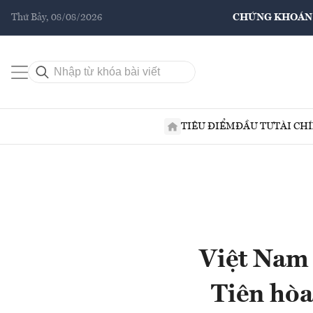
Thứ Bảy, 08/08/2026
CHỨNG KHOÁN
TIÊU ĐIỂM
ĐẦU TƯ
TÀI CH
Việt Nam 
Tiên hòa