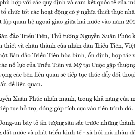
 phù hợp với các quy định và cam kết quốc tế của m
tổ chức tốt các hoạt động có ý nghĩa thiết thực nh
t lập quan hệ ngoại giao giữa hai nước vào năm 20
Bán đảo Triều Tiên, Thủ tướng Nguyễn Xuân Phúc 
n thiết và chân thành của nhân dân Triều Tiên, Vi
ột Bán đảo Triều Tiên hòa bình, ổn định, hợp tác v
ác nỗ lực của Triều Tiên và Mỹ tại Cuộc gặp thượng
vọng các bên liên quan sẽ tiếp tục thúc đẩy đối thoại
ấn đề liên quan.
uyễn Xuân Phúc nhấn mạnh, trong khả năng của m
iếp tục hỗ trợ, đóng góp tích cực vào tiến trình đó.
Jong-un bày tỏ ấn tượng sâu sắc trước những thành 
g đất nước và phát triển kinh tế - xã hội mà nhân 