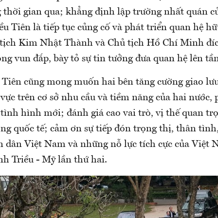
g thời gian qua; khẳng định lập trường nhất quán c
u Tiên là tiếp tục củng cố và phát triển quan hệ h
tịch Kim Nhật Thành và Chủ tịch Hồ Chí Minh đíc
ng vun đắp, bày tỏ sự tin tưởng đưa quan hệ lên tầ
u Tiên cũng mong muốn hai bên tăng cường giao lưu
 vực trên cơ sở nhu cầu và tiềm năng của hai nước, 
 tình hình mới; đánh giá cao vai trò, vị thế quan tr
g quốc tế; cảm ơn sự tiếp đón trọng thị, thân tình
n dân Việt Nam và những nỗ lực tích cực của Việt
h Triều - Mỹ lần thứ hai.