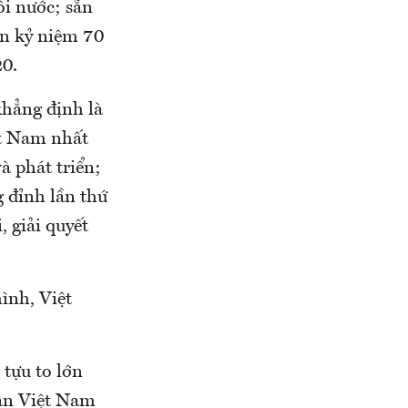
ỗi nước; sẵn
ân kỷ niệm 70
20.
khẳng định là
ệt Nam nhất
à phát triển;
 đỉnh lần thứ
, giải quyết
ình, Việt
tựu to lớn
dân Việt Nam