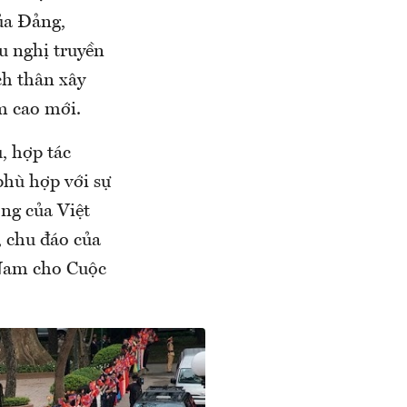
ủa Đảng,
ữu nghị truyền
h thân xây
m cao mới.
, hợp tác
phù hợp với sự
ọng của Việt
, chu đáo của
 Nam cho Cuộc