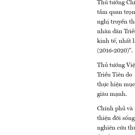
Thủ tướng Chí
tầm quan trọn
nghị truyền t
nhân dân Triề
kinh tế, nhất 
(2016-2020)".
Thủ tướng Việ
Triều Tiên do
thực hiện mục 
giàu mạnh.
Chính phủ và 
thiện đời sốn
nghiên cứu thú