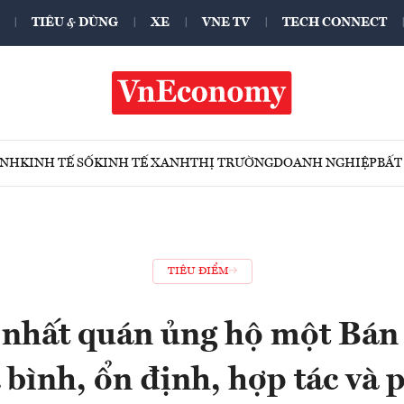
TIÊU & DÙNG
XE
VNE TV
TECH CONNECT
ÍNH
KINH TẾ SỐ
KINH TẾ XANH
THỊ TRƯỜNG
DOANH NGHIỆP
BẤT
TIÊU ĐIỂM
nhất quán ủng hộ một Bán
 bình, ổn định, hợp tác và p