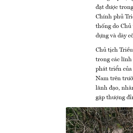
đạt được tron
Chính phủ Triề
thống do Chủ 
dựng và dày cô
Chủ tịch Triề
trong các lĩnh
phát triển của
Nam trên trườn
lãnh đạo, nhâ
gặp thượng đỉn