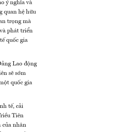
o ý nghĩa và
ng quan hệ hữu
uan trọng mà
và phát triển
tế quốc gia
 Đảng Lao động
iên sẽ sớm
 một quốc gia
h tế, cải
riều Tiên
ch của nhân