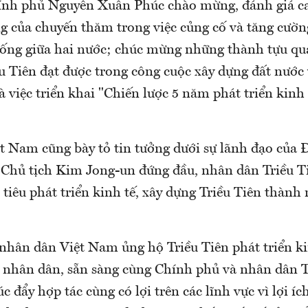
nh phủ Nguyễn Xuân Phúc chào mừng, đánh giá ca
g của chuyến thăm trong việc củng cố và tăng cườ
hống giữa hai nước; chúc mừng những thành tựu q
u Tiên đạt được trong công cuộc xây dựng đất nước 
là việc triển khai "Chiến lược 5 năm phát triển kinh 
t Nam cũng bày tỏ tin tưởng dưới sự lãnh đạo của
 Chủ tịch Kim Jong-un đứng đầu, nhân dân Triều T
tiêu phát triển kinh tế, xây dựng Triều Tiên thành
nhân dân Việt Nam ủng hộ Triều Tiên phát triển kin
g nhân dân, sẵn sàng cùng Chính phủ và nhân dân T
c đẩy hợp tác cùng có lợi trên các lĩnh vực vì lợi í