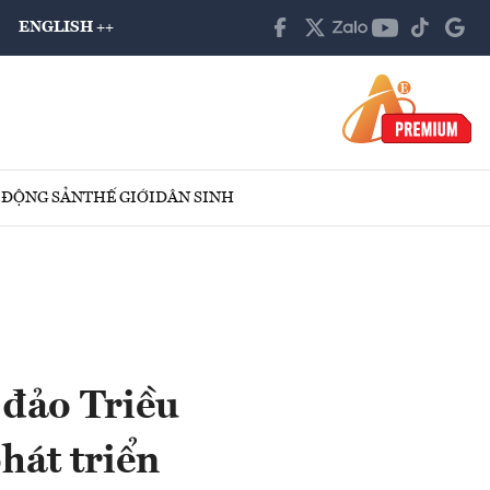
ENGLISH ++
 ĐỘNG SẢN
THẾ GIỚI
DÂN SINH
 đảo Triều
hát triển