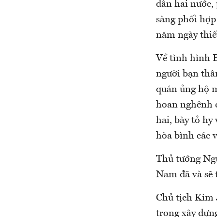
dân hai nước,
sàng phối hợp 
năm ngày thiế
Về tình hình 
người bạn thâ
quán ủng hộ m
hoan nghênh c
hai, bày tỏ hy 
hòa bình các v
Thủ tướng Ng
Nam đã và sẽ t
Chủ tịch Kim 
trong xây dựn